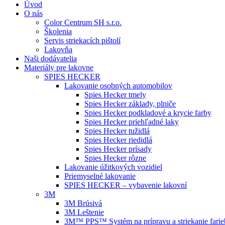
Úvod
O nás
Color Centrum SH s.r.o.
Školenia
Servis striekacích pištolí
Lakovňa
Naši dodávatelia
Materiály pre lakovne
SPIES HECKER
Lakovanie osobných automobilov
Spies Hecker tmely
Spies Hecker základy, plniče
Spies Hecker podkladové a krycie farby
Spies Hecker priehľadné laky
Spies Hecker tužidlá
Spies Hecker riedidlá
Spies Hecker prísady
Spies Hecker rôzne
Lakovanie úžitkových vozidiel
Priemyselné lakovanie
SPIES HECKER – vybavenie lakovní
3M
3M Brúsivá
3M Leštenie
3M™ PPS™ Systém na prípravu a striekanie farie