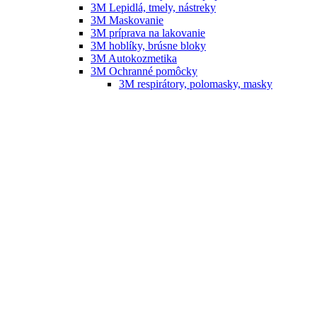
3M Lepidlá, tmely, nástreky
3M Maskovanie
3M príprava na lakovanie
3M hoblíky, brúsne bloky
3M Autokozmetika
3M Ochranné pomôcky
3M respirátory, polomasky, masky
3M Okuliare
3M Overaly
3M – vybavenie dielní Festool
FESTOOL – náradie, vybavenie dielní
FESTOOL – príslušenstvo, náhradné diely
SATA
SATA striekacie pištole
SATA náhradné diely
SATA náhradné tryskové sady
SATA RPS
SATA nádržky na striekacie pištole
SATA čistenie striekacích pištolí
SATA ochrana zdravia
SATA filtračná technika
SATA príslušenstvo
B-TEC
Umývačky striekacích pištolí B-TEC
Infražiariče B-TEC