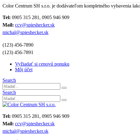
Color Centrum SH s.r.o. je dodávateľom kompletného vybavenia lak
Tel:
0905 315 281, 0905 946 909
Mail:
ccv@spieshecker.sk
michal@spieshecker.sk
(123) 456-7890
(123) 456-7891
Vyžiadať si cenovú ponuku
Môj účet
Search
Search
Tel:
0905 315 281, 0905 946 909
Mail:
ccv@spieshecker.sk
michal@spieshecker.sk