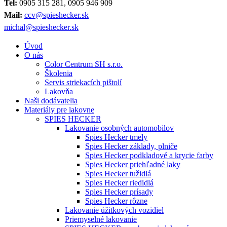
Tel:
0905 315 281, 0905 946 909
Mail:
ccv@spieshecker.sk
michal@spieshecker.sk
Úvod
O nás
Color Centrum SH s.r.o.
Školenia
Servis striekacích pištolí
Lakovňa
Naši dodávatelia
Materiály pre lakovne
SPIES HECKER
Lakovanie osobných automobilov
Spies Hecker tmely
Spies Hecker základy, plniče
Spies Hecker podkladové a krycie farby
Spies Hecker priehľadné laky
Spies Hecker tužidlá
Spies Hecker riedidlá
Spies Hecker prísady
Spies Hecker rôzne
Lakovanie úžitkových vozidiel
Priemyselné lakovanie