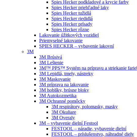
Spies Hecker podkladové a krycie farby
Spies Hecker priehľadné laky
Spies Hecker tužidlá
Spies Hecker riedidlá
Spies Hecker prísady
Spies Hecker rôzne
Lakovanie úžitkových vozidiel
Priemyselné lakovanie
SPIES HECKER – vybavenie lakovní
3M
3M Brúsivá
3M Leštenie
3M™ PPS™ Systém na prípravu a striekanie farie
3M Lepidlá, tmely, nástreky
3M Maskovanie
3M príprava na lakovanie
3M hoblíky, brúsne bloky
3M Autokozmetika
3M Ochranné pomôcky
3M respirátory, polomasky, masky
3M Okuliare
3M Overaly
3M – vybavenie dielní Festool
FESTOOL – náradie, vybavenie dielní
FESTOOL – príslušenstvo, náhradné diely