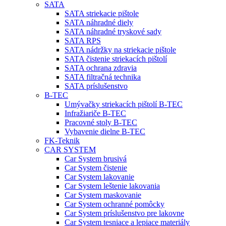
SATA
SATA striekacie pištole
SATA náhradné diely
SATA náhradné tryskové sady
SATA RPS
SATA nádržky na striekacie pištole
SATA čistenie striekacích pištolí
SATA ochrana zdravia
SATA filtračná technika
SATA príslušenstvo
B-TEC
Umývačky striekacích pištolí B-TEC
Infražiariče B-TEC
Pracovné stoly B-TEC
Vybavenie dielne B-TEC
FK-Teknik
CAR SYSTEM
Car System brusivá
Car System čistenie
Car System lakovanie
Car System leštenie lakovania
Car System maskovanie
Car System ochranné pomôcky
Car System príslušenstvo pre lakovne
Car System tesniace a lepiace materiály