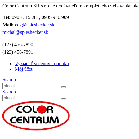
Color Centrum SH s.r.o. je dodávateľom kompletného vybavenia lak
Tel:
0905 315 281, 0905 946 909
Mail:
ccv@spieshecker.sk
michal@spieshecker.sk
(123) 456-7890
(123) 456-7891
Vyžiadať si cenovú ponuku
Môj účet
Search
Search