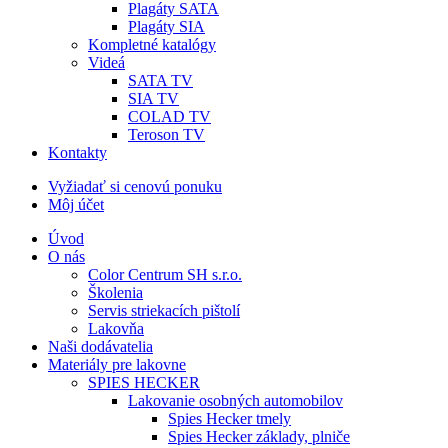
Plagáty SATA
Plagáty SIA
Kompletné katalógy
Videá
SATA TV
SIA TV
COLAD TV
Teroson TV
Kontakty
Vyžiadať si cenovú ponuku
Môj účet
Úvod
O nás
Color Centrum SH s.r.o.
Školenia
Servis striekacích pištolí
Lakovňa
Naši dodávatelia
Materiály pre lakovne
SPIES HECKER
Lakovanie osobných automobilov
Spies Hecker tmely
Spies Hecker základy, plniče