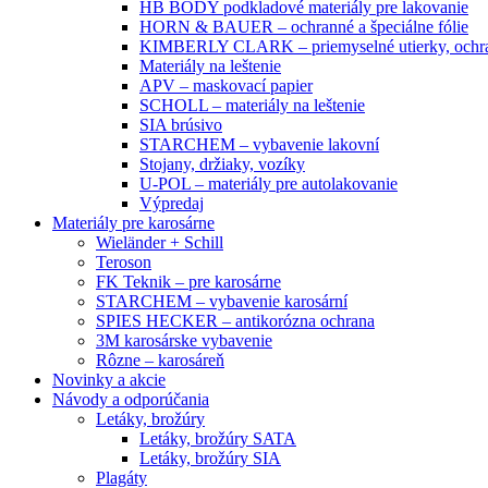
HB BODY podkladové materiály pre lakovanie
HORN & BAUER – ochranné a špeciálne fólie
KIMBERLY CLARK – priemyselné utierky, ochra
Materiály na leštenie
APV – maskovací papier
SCHOLL – materiály na leštenie
SIA brúsivo
STARCHEM – vybavenie lakovní
Stojany, držiaky, vozíky
U-POL – materiály pre autolakovanie
Výpredaj
Materiály pre karosárne
Wieländer + Schill
Teroson
FK Teknik – pre karosárne
STARCHEM – vybavenie karosární
SPIES HECKER – antikorózna ochrana
3M karosárske vybavenie
Rôzne – karosáreň
Novinky a akcie
Návody a odporúčania
Letáky, brožúry
Letáky, brožúry SATA
Letáky, brožúry SIA
Plagáty