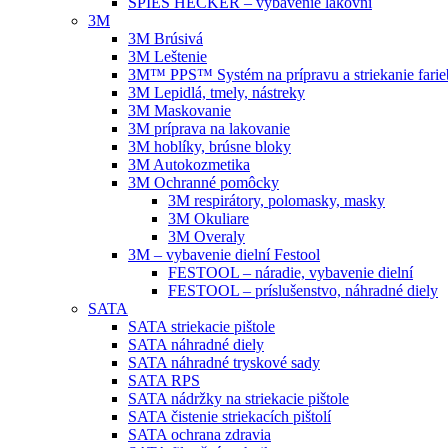
SPIES HECKER – vybavenie lakovní
3M
3M Brúsivá
3M Leštenie
3M™ PPS™ Systém na prípravu a striekanie farie
3M Lepidlá, tmely, nástreky
3M Maskovanie
3M príprava na lakovanie
3M hoblíky, brúsne bloky
3M Autokozmetika
3M Ochranné pomôcky
3M respirátory, polomasky, masky
3M Okuliare
3M Overaly
3M – vybavenie dielní Festool
FESTOOL – náradie, vybavenie dielní
FESTOOL – príslušenstvo, náhradné diely
SATA
SATA striekacie pištole
SATA náhradné diely
SATA náhradné tryskové sady
SATA RPS
SATA nádržky na striekacie pištole
SATA čistenie striekacích pištolí
SATA ochrana zdravia