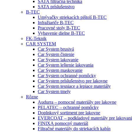
SATA filtračná technika
SATA príslušenstvo
B-TEC
Umývačky striekacích pištolí B-TEC
Infražiariče B-TEC
Pracovné stoly B-TEC
Vybavenie dielne B-TEC
FK-Teknik
CAR SYSTEM
Car System brusivá
Car System čistenie
Car System lakovanie
Car System leštenie lakovania
Car System maskovanie
Car System ochranné pomôcky
Car System príslušenstvo pre lakovne
Car System tesniace a lepiace materiály
Car System tmely
Rôzne
Audurra – pomocné materiály pre lakovne
PELATEC – ochranné pomôcky
Doplnkový sortiment pre lakovne
EVERCOAT – podkladové materiály pre lakovani
FINIXA pomocný materiál
Filtračné materiály do striekacích kabín