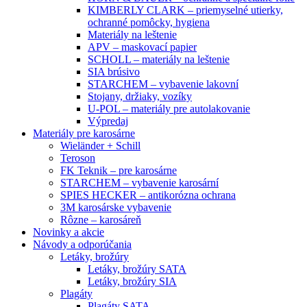
KIMBERLY CLARK – priemyselné utierky,
ochranné pomôcky, hygiena
Materiály na leštenie
APV – maskovací papier
SCHOLL – materiály na leštenie
SIA brúsivo
STARCHEM – vybavenie lakovní
Stojany, držiaky, vozíky
U-POL – materiály pre autolakovanie
Výpredaj
Materiály pre karosárne
Wieländer + Schill
Teroson
FK Teknik – pre karosárne
STARCHEM – vybavenie karosární
SPIES HECKER – antikorózna ochrana
3M karosárske vybavenie
Rôzne – karosáreň
Novinky a akcie
Návody a odporúčania
Letáky, brožúry
Letáky, brožúry SATA
Letáky, brožúry SIA
Plagáty
Plagáty SATA