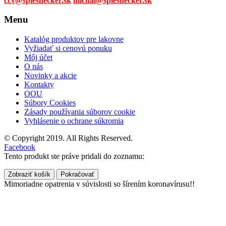
ccv@spieshecker.sk
michal@spieshecker.sk
Menu
Katalóg produktov pre lakovne
Vyžiadať si cenovú ponuku
Môj účet
O nás
Novinky a akcie
Kontakty
OOU
Súbory Cookies
Zásady používania súborov cookie
Vyhlásenie o ochrane súkromia
© Copyright 2019. All Rights Reserved.
Facebook
Tento produkt ste práve pridali do zoznamu:
Zobraziť košík
Pokračovať
Mimoriadne opatrenia v súvislosti so šírením koronavírusu!!