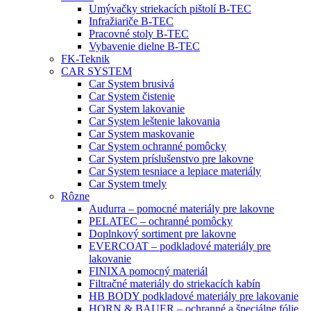
Umývačky striekacích pištolí B-TEC
Infražiariče B-TEC
Pracovné stoly B-TEC
Vybavenie dielne B-TEC
FK-Teknik
CAR SYSTEM
Car System brusivá
Car System čistenie
Car System lakovanie
Car System leštenie lakovania
Car System maskovanie
Car System ochranné pomôcky
Car System príslušenstvo pre lakovne
Car System tesniace a lepiace materiály
Car System tmely
Rôzne
Audurra – pomocné materiály pre lakovne
PELATEC – ochranné pomôcky
Doplnkový sortiment pre lakovne
EVERCOAT – podkladové materiály pre
lakovanie
FINIXA pomocný materiál
Filtračné materiály do striekacích kabín
HB BODY podkladové materiály pre lakovanie
HORN & BAUER – ochranné a špeciálne fólie