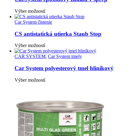
Tento
Výber možností
produkt
má
Car System čistenie
viacero
variantov.
CS antistatická utierka Staub Stop
Možnosti
si
Tento
Výber možností
môžete
produkt
vybrať
má
CAR SYSTEM
,
Car System tmely
na
viacero
stránke
variantov.
Car System polyesterový tmel hliníkový
produktu.
Možnosti
si
Tento
Výber možností
môžete
produkt
vybrať
má
na
viacero
stránke
variantov.
produktu.
Možnosti
si
môžete
vybrať
na
stránke