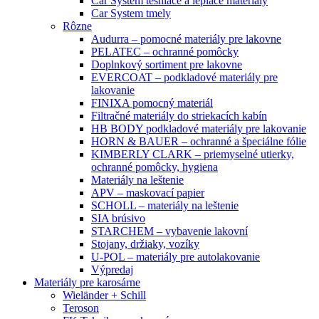
Car System tesniace a lepiace materiály
Car System tmely
Rôzne
Audurra – pomocné materiály pre lakovne
PELATEC – ochranné pomôcky
Doplnkový sortiment pre lakovne
EVERCOAT – podkladové materiály pre
lakovanie
FINIXA pomocný materiál
Filtračné materiály do striekacích kabín
HB BODY podkladové materiály pre lakovanie
HORN & BAUER – ochranné a špeciálne fólie
KIMBERLY CLARK – priemyselné utierky,
ochranné pomôcky, hygiena
Materiály na leštenie
APV – maskovací papier
SCHOLL – materiály na leštenie
SIA brúsivo
STARCHEM – vybavenie lakovní
Stojany, držiaky, vozíky
U-POL – materiály pre autolakovanie
Výpredaj
Materiály pre karosárne
Wieländer + Schill
Teroson