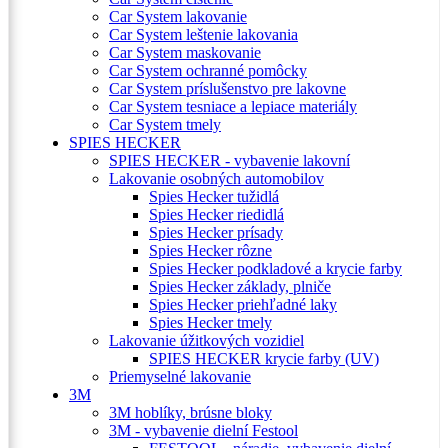
Car System lakovanie
Car System leštenie lakovania
Car System maskovanie
Car System ochranné pomôcky
Car System príslušenstvo pre lakovne
Car System tesniace a lepiace materiály
Car System tmely
SPIES HECKER
SPIES HECKER - vybavenie lakovní
Lakovanie osobných automobilov
Spies Hecker tužidlá
Spies Hecker riedidlá
Spies Hecker prísady
Spies Hecker rôzne
Spies Hecker podkladové a krycie farby
Spies Hecker základy, plniče
Spies Hecker priehľadné laky
Spies Hecker tmely
Lakovanie úžitkových vozidiel
SPIES HECKER krycie farby (UV)
Priemyselné lakovanie
3M
3M hoblíky, brúsne bloky
3M - vybavenie dielní Festool