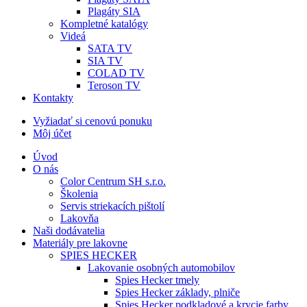
Plagáty SIA
Kompletné katalógy
Videá
SATA TV
SIA TV
COLAD TV
Teroson TV
Kontakty
Vyžiadať si cenovú ponuku
Môj účet
Úvod
O nás
Color Centrum SH s.r.o.
Školenia
Servis striekacích pištolí
Lakovňa
Naši dodávatelia
Materiály pre lakovne
SPIES HECKER
Lakovanie osobných automobilov
Spies Hecker tmely
Spies Hecker základy, plniče
Spies Hecker podkladové a krycie farby