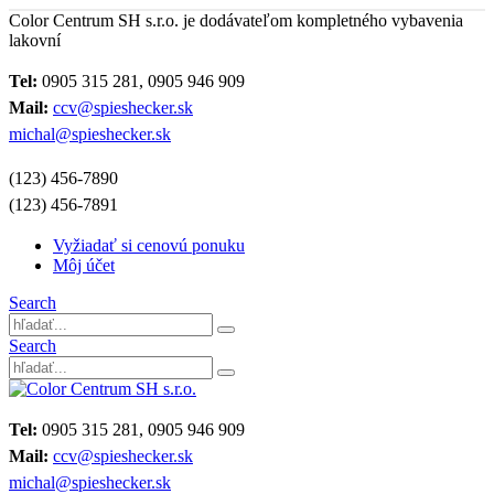
Color Centrum SH s.r.o. je dodávateľom kompletného vybavenia
lakovní
Tel:
0905 315 281, 0905 946 909
Mail:
ccv@spieshecker.sk
michal@spieshecker.sk
(123) 456-7890
(123) 456-7891
Vyžiadať si cenovú ponuku
Môj účet
Search
Search
Tel:
0905 315 281, 0905 946 909
Mail:
ccv@spieshecker.sk
michal@spieshecker.sk