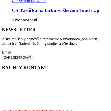
Car System lakovanie
CS fľaštička na farbu so štetcom Touch Up
Tento
Výber možností
produkt
má
NEWSLETTER
viacero
variantov.
Získajte všetky najnovšie informácie o výrobkoch, ponukách,
Možnosti
akciách či školeniach. Zaregistrujte sa ešte dnes.
si
môžete
Email
vybrať
na
stránke
RÝCHLY KONTAKT
produktu.
Tel. čísla:
0905 315 281,
0908 790 630
Mail: