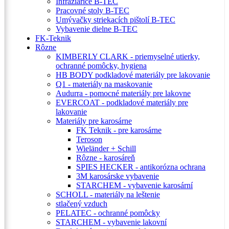
Infražiariče B-TEC
Pracovné stoly B-TEC
Umývačky striekacích pištolí B-TEC
Vybavenie dielne B-TEC
FK-Teknik
Rôzne
KIMBERLY CLARK - priemyselné utierky,
ochranné pomôcky, hygiena
HB BODY podkladové materiály pre lakovanie
Q1 - materiály na maskovanie
Audurra - pomocné materiály pre lakovne
EVERCOAT - podkladové materiály pre
lakovanie
Materiály pre karosárne
FK Teknik - pre karosárne
Teroson
Wieländer + Schill
Rôzne - karosáreň
SPIES HECKER - antikorózna ochrana
3M karosárske vybavenie
STARCHEM - vybavenie karosární
SCHOLL - materiály na leštenie
stlačený vzduch
PELATEC - ochranné pomôcky
STARCHEM - vybavenie lakovní