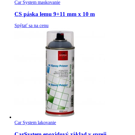
má
Car System maskovanie
viacero
variantov.
CS páska lemu 9+11 mm x 10 m
Možnosti
si
Spýtať sa na cenu
môžete
vybrať
na
stránke
produktu.
Car System lakovanie
CarSystem epoxidový základ v spreji