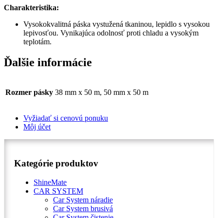
Charakteristika:
Vysokokvalitná páska vystužená tkaninou, lepidlo s vysokou
lepivosťou. Vynikajúca odolnosť proti chladu a vysokým
teplotám.
Ďalšie informácie
Rozmer pásky
38 mm x 50 m, 50 mm x 50 m
Vyžiadať si cenovú ponuku
Môj účet
Kategórie produktov
ShineMate
CAR SYSTEM
Car System náradie
Car System brusivá
Car System čistenie