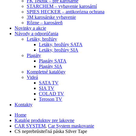
FK Teknik – pre karosárne
STARCHEM – vybavenie karosární
SPIES HECKER – antikorózna ochrana
3M karosárske vybavenie
Rôzne – karosáreň
Novinky a akcie
Návody a odporúčania
Letáky, brožúry
Letáky, brožúry SATA
Letáky, brožúry SIA
Plagáty
Plagáty SATA
Plagáty SIA
Kompletné katalógy
Videá
SATA TV
SIA TV
COLAD TV
Teroson TV
Kontakty
Home
Katalóg produktov pre lakovne
CAR SYSTEM
,
Car System maskovanie
CS neprebrúsiteľná páska Silver Tape