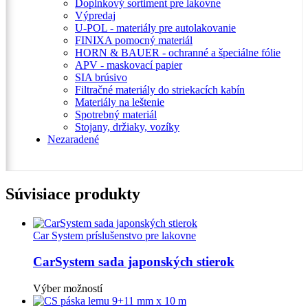
Doplnkový sortiment pre lakovne
Výpredaj
U-POL - materiály pre autolakovanie
FINIXA pomocný materiál
HORN & BAUER - ochranné a špeciálne fólie
APV - maskovací papier
SIA brúsivo
Filtračné materiály do striekacích kabín
Materiály na leštenie
Spotrebný materiál
Stojany, držiaky, vozíky
Nezaradené
Súvisiace produkty
Car System príslušenstvo pre lakovne
CarSystem sada japonských stierok
Tento
Výber možností
produkt