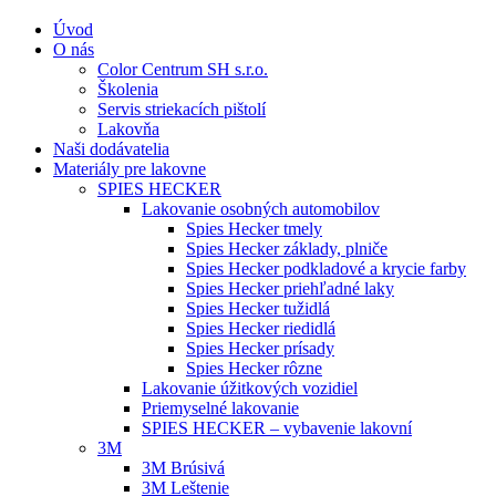
Úvod
O nás
Color Centrum SH s.r.o.
Školenia
Servis striekacích pištolí
Lakovňa
Naši dodávatelia
Materiály pre lakovne
SPIES HECKER
Lakovanie osobných automobilov
Spies Hecker tmely
Spies Hecker základy, plniče
Spies Hecker podkladové a krycie farby
Spies Hecker priehľadné laky
Spies Hecker tužidlá
Spies Hecker riedidlá
Spies Hecker prísady
Spies Hecker rôzne
Lakovanie úžitkových vozidiel
Priemyselné lakovanie
SPIES HECKER – vybavenie lakovní
3M
3M Brúsivá
3M Leštenie