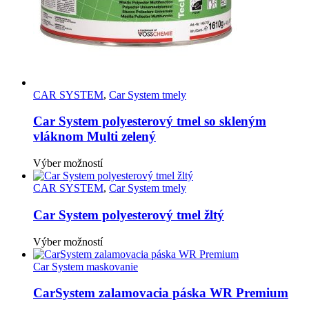
produktu.
CAR SYSTEM
,
Car System tmely
Car System polyesterový tmel so skleným
vláknom Multi zelený
Tento
Výber možností
produkt
má
CAR SYSTEM
,
Car System tmely
viacero
variantov.
Car System polyesterový tmel žltý
Možnosti
si
Tento
Výber možností
môžete
produkt
vybrať
má
Car System maskovanie
na
viacero
stránke
variantov.
CarSystem zalamovacia páska WR Premium
produktu.
Možnosti