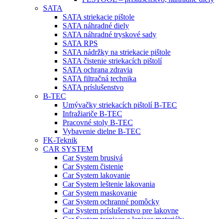
SATA
SATA striekacie pištole
SATA náhradné diely
SATA náhradné tryskové sady
SATA RPS
SATA nádržky na striekacie pištole
SATA čistenie striekacích pištolí
SATA ochrana zdravia
SATA filtračná technika
SATA príslušenstvo
B-TEC
Umývačky striekacích pištolí B-TEC
Infražiariče B-TEC
Pracovné stoly B-TEC
Vybavenie dielne B-TEC
FK-Teknik
CAR SYSTEM
Car System brusivá
Car System čistenie
Car System lakovanie
Car System leštenie lakovania
Car System maskovanie
Car System ochranné pomôcky
Car System príslušenstvo pre lakovne