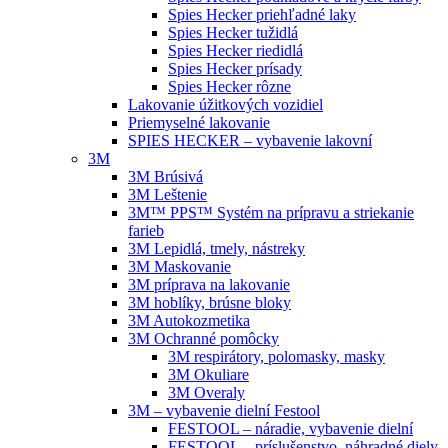
Spies Hecker priehľadné laky
Spies Hecker tužidlá
Spies Hecker riedidlá
Spies Hecker prísady
Spies Hecker rôzne
Lakovanie úžitkových vozidiel
Priemyselné lakovanie
SPIES HECKER – vybavenie lakovní
3M
3M Brúsivá
3M Leštenie
3M™ PPS™ Systém na prípravu a striekanie
farieb
3M Lepidlá, tmely, nástreky
3M Maskovanie
3M príprava na lakovanie
3M hoblíky, brúsne bloky
3M Autokozmetika
3M Ochranné pomôcky
3M respirátory, polomasky, masky
3M Okuliare
3M Overaly
3M – vybavenie dielní Festool
FESTOOL – náradie, vybavenie dielní
FESTOOL – príslušenstvo, náhradné diely