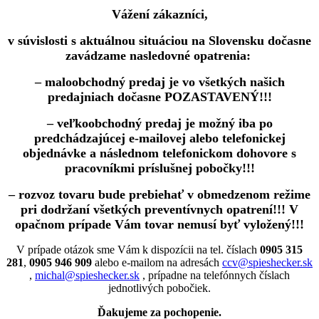
Vážení zákazníci,
v súvislosti s aktuálnou situáciou na Slovensku dočasne
zavádzame nasledovné opatrenia:
– maloobchodný predaj je vo všetkých našich
predajniach dočasne POZASTAVENÝ!!!
– veľkoobchodný predaj je možný iba po
predchádzajúcej e-mailovej alebo telefonickej
objednávke a následnom telefonickom dohovore s
pracovníkmi príslušnej pobočky!!!
– rozvoz tovaru bude prebiehať v obmedzenom režime
pri dodržaní všetkých preventívnych opatrení!!! V
opačnom prípade Vám tovar nemusí byť vyložený!!!
V prípade otázok sme Vám k dispozícii na tel. číslach
0905 315
281
,
0905 946 909
alebo e-mailom na adresách
ccv@spieshecker.sk
,
michal@spieshecker.sk
, prípadne na telefónnych číslach
jednotlivých pobočiek.
Ďakujeme za pochopenie.