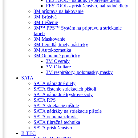
FESTOOL - náradie, vybavenie dielní
FESTOOL - príslušenstvo, náhradné diely
3M príprava na lakovanie
3M Brúsivá
3M Leštenie
3M™ PPS™ Systém na prípravu a striekanie
farieb
3M Maskovanie
3M Lepidlá, tmely, nástreky
3M Autokozmetika
3M Ochranné pomôcky
3M Overaly
3M Okuliare
3M respirátory, polomasky, masky
SATA
SATA náhradné diely
SATA čistenie striekacích pištolí
SATA náhradné tryskové sady
SATA RPS
SATA striekacie pištole
SATA nádržky na striekacie pištole
SATA ochrana zdravia
SATA filtračná technika
SATA príslušenstvo
B-TEC