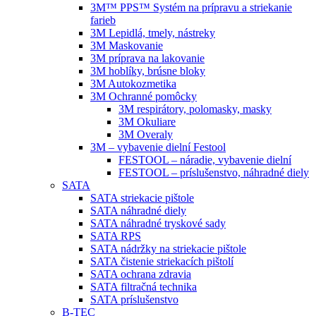
3M™ PPS™ Systém na prípravu a striekanie
farieb
3M Lepidlá, tmely, nástreky
3M Maskovanie
3M príprava na lakovanie
3M hoblíky, brúsne bloky
3M Autokozmetika
3M Ochranné pomôcky
3M respirátory, polomasky, masky
3M Okuliare
3M Overaly
3M – vybavenie dielní Festool
FESTOOL – náradie, vybavenie dielní
FESTOOL – príslušenstvo, náhradné diely
SATA
SATA striekacie pištole
SATA náhradné diely
SATA náhradné tryskové sady
SATA RPS
SATA nádržky na striekacie pištole
SATA čistenie striekacích pištolí
SATA ochrana zdravia
SATA filtračná technika
SATA príslušenstvo
B-TEC