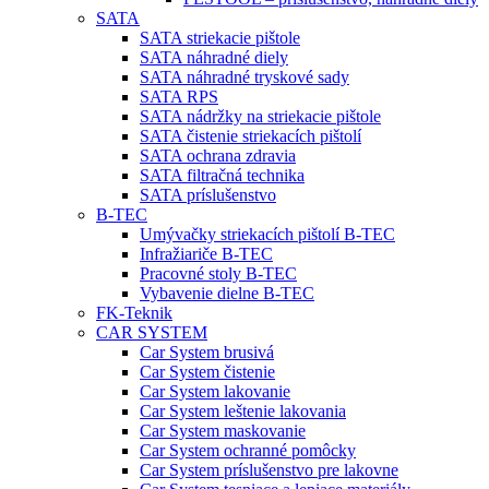
SATA
SATA striekacie pištole
SATA náhradné diely
SATA náhradné tryskové sady
SATA RPS
SATA nádržky na striekacie pištole
SATA čistenie striekacích pištolí
SATA ochrana zdravia
SATA filtračná technika
SATA príslušenstvo
B-TEC
Umývačky striekacích pištolí B-TEC
Infražiariče B-TEC
Pracovné stoly B-TEC
Vybavenie dielne B-TEC
FK-Teknik
CAR SYSTEM
Car System brusivá
Car System čistenie
Car System lakovanie
Car System leštenie lakovania
Car System maskovanie
Car System ochranné pomôcky
Car System príslušenstvo pre lakovne