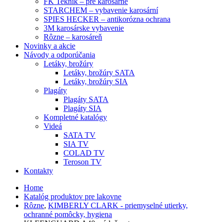
FK Teknik – pre karosárne
STARCHEM – vybavenie karosární
SPIES HECKER – antikorózna ochrana
3M karosárske vybavenie
Rôzne – karosáreň
Novinky a akcie
Návody a odporúčania
Letáky, brožúry
Letáky, brožúry SATA
Letáky, brožúry SIA
Plagáty
Plagáty SATA
Plagáty SIA
Kompletné katalógy
Videá
SATA TV
SIA TV
COLAD TV
Teroson TV
Kontakty
Home
Katalóg produktov pre lakovne
Rôzne
,
KIMBERLY CLARK - priemyselné utierky,
ochranné pomôcky, hygiena