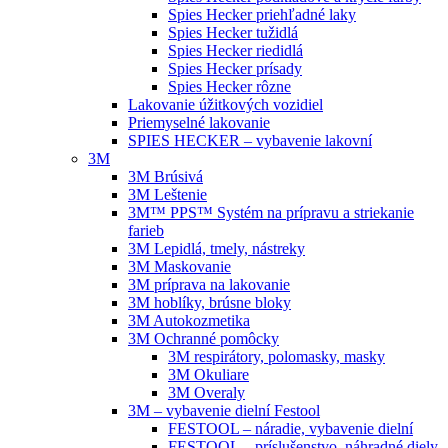
Spies Hecker priehľadné laky
Spies Hecker tužidlá
Spies Hecker riedidlá
Spies Hecker prísady
Spies Hecker rôzne
Lakovanie úžitkových vozidiel
Priemyselné lakovanie
SPIES HECKER – vybavenie lakovní
3M
3M Brúsivá
3M Leštenie
3M™ PPS™ Systém na prípravu a striekanie
farieb
3M Lepidlá, tmely, nástreky
3M Maskovanie
3M príprava na lakovanie
3M hoblíky, brúsne bloky
3M Autokozmetika
3M Ochranné pomôcky
3M respirátory, polomasky, masky
3M Okuliare
3M Overaly
3M – vybavenie dielní Festool
FESTOOL – náradie, vybavenie dielní
FESTOOL – príslušenstvo, náhradné diely