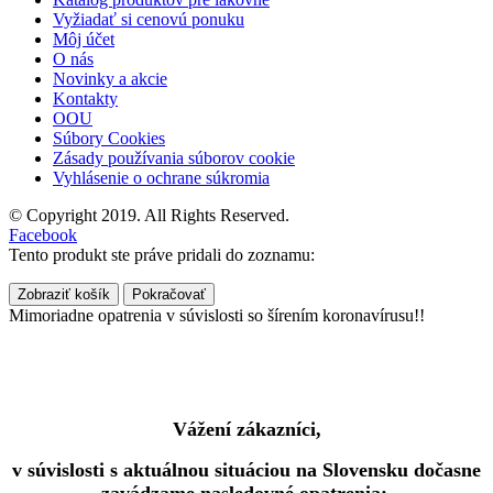
Vyžiadať si cenovú ponuku
Môj účet
O nás
Novinky a akcie
Kontakty
OOU
Súbory Cookies
Zásady používania súborov cookie
Vyhlásenie o ochrane súkromia
© Copyright 2019. All Rights Reserved.
Facebook
Tento produkt ste práve pridali do zoznamu:
Zobraziť košík
Pokračovať
Mimoriadne opatrenia v súvislosti so šírením koronavírusu!!
Vážení zákazníci,
v súvislosti s aktuálnou situáciou na Slovensku dočasne
zavádzame nasledovné opatrenia: