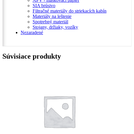
APV - maskovací papier
SIA brúsivo
Filtračné materiály do striekacích kabín
Materiály na leštenie
Spotrebný materiál
Stojany, držiaky, vozíky
Nezaradené
Súvisiace produkty