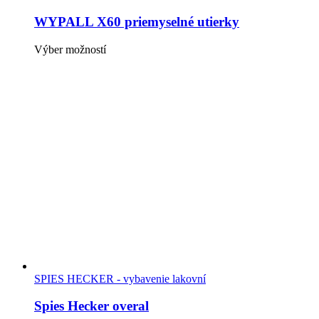
WYPALL X60 priemyselné utierky
Tento
Výber možností
produkt
má
viacero
variantov.
Možnosti
si
môžete
vybrať
na
stránke
produktu.
SPIES HECKER - vybavenie lakovní
Spies Hecker overal