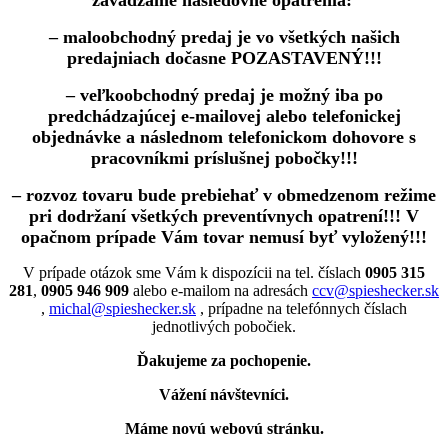
– maloobchodný predaj je vo všetkých našich
predajniach dočasne POZASTAVENÝ!!!
– veľkoobchodný predaj je možný iba po
predchádzajúcej e-mailovej alebo telefonickej
objednávke a následnom telefonickom dohovore s
pracovníkmi príslušnej pobočky!!!
– rozvoz tovaru bude prebiehať v obmedzenom režime
pri dodržaní všetkých preventívnych opatrení!!! V
opačnom prípade Vám tovar nemusí byť vyložený!!!
V prípade otázok sme Vám k dispozícii na tel. číslach
0905 315
281
,
0905 946 909
alebo e-mailom na adresách
ccv@spieshecker.sk
,
michal@spieshecker.sk
, prípadne na telefónnych číslach
jednotlivých pobočiek.
Ďakujeme za pochopenie.
Vážení návštevníci.
Máme novú webovú stránku.