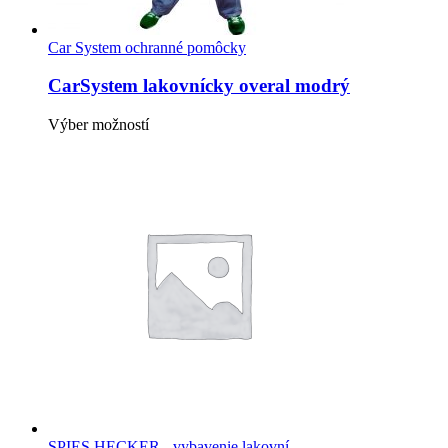
Car System ochranné pomôcky
CarSystem lakovnícky overal modrý
Tento
Výber možností
produkt
má
viacero
variantov.
Možnosti
si
môžete
vybrať
na
stránke
produktu.
SPIES HECKER - vybavenie lakovní