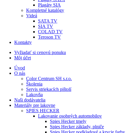
Plagáty SIA
Kompletné katalógy
Videá
SATA TV
SIA TV
COLAD TV
Teroson TV
Kontakty
Vyžiadať si cenovú ponuku
Môj účet
Úvod
O nás
Color Centrum SH s.r.o.
Školenia
Servis striekacích pištolí
Lakovňa
Naši dodávatelia
Materiály pre lakovne
SPIES HECKER
Lakovanie osobných automobilov
Spies Hecker tmely
Spies Hecker základy, plniče
Spies Hecker podkladové a krycie farby