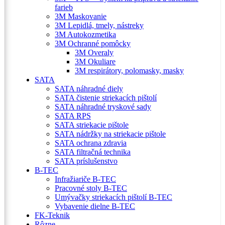
farieb
3M Maskovanie
3M Lepidlá, tmely, nástreky
3M Autokozmetika
3M Ochranné pomôcky
3M Overaly
3M Okuliare
3M respirátory, polomasky, masky
SATA
SATA náhradné diely
SATA čistenie striekacích pištolí
SATA náhradné tryskové sady
SATA RPS
SATA striekacie pištole
SATA nádržky na striekacie pištole
SATA ochrana zdravia
SATA filtračná technika
SATA príslušenstvo
B-TEC
Infražiariče B-TEC
Pracovné stoly B-TEC
Umývačky striekacích pištolí B-TEC
Vybavenie dielne B-TEC
FK-Teknik
Rôzne