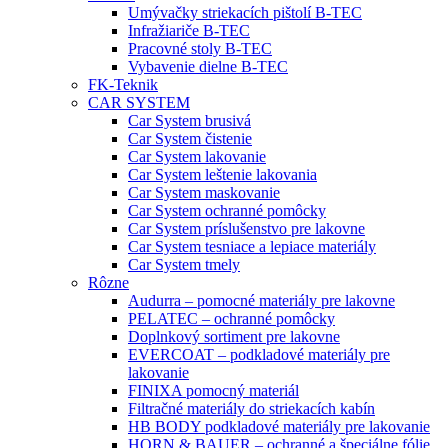
Umývačky striekacích pištolí B-TEC
Infražiariče B-TEC
Pracovné stoly B-TEC
Vybavenie dielne B-TEC
FK-Teknik
CAR SYSTEM
Car System brusivá
Car System čistenie
Car System lakovanie
Car System leštenie lakovania
Car System maskovanie
Car System ochranné pomôcky
Car System príslušenstvo pre lakovne
Car System tesniace a lepiace materiály
Car System tmely
Rôzne
Audurra – pomocné materiály pre lakovne
PELATEC – ochranné pomôcky
Doplnkový sortiment pre lakovne
EVERCOAT – podkladové materiály pre
lakovanie
FINIXA pomocný materiál
Filtračné materiály do striekacích kabín
HB BODY podkladové materiály pre lakovanie
HORN & BAUER – ochranné a špeciálne fólie