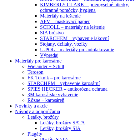
KIMBERLY CLARK – priemyselné utierky,
ochranné pomôcky, hygiena
Materiály na leštenie
APV – maskovací papier
SCHOLL – materiály na leštenie
SIA brúsivo
STARCHEM – vybavenie lakovní
Stojany, držiaky, vozíky
U-POL – materiály pre autolakovanie
Výpredaj
Materiály pre karosárne
Wieländer + Schill
Teroson
FK Teknik – pre karosárne
STARCHEM – vybavenie karosární
SPIES HECKER – antikorózna ochrana
3M karosárske vybavenie
Rôzne – karosáreň
Novinky a akcie
Návody a odporúčania
Letáky, brožúry
Letáky, brožúry SATA
Letáky, brožúry SIA
Plagáty
Plagáty SATA