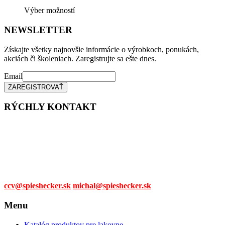
Tento
Výber možností
produkt
má
NEWSLETTER
viacero
variantov.
Získajte všetky najnovšie informácie o výrobkoch, ponukách,
Možnosti
akciách či školeniach. Zaregistrujte sa ešte dnes.
si
môžete
Email
vybrať
na
stránke
RÝCHLY KONTAKT
produktu.
Tel. čísla:
0905 315 281,
0908 790 630
Mail:
ccv@spieshecker.sk
michal@spieshecker.sk
Menu
Katalóg produktov pre lakovne