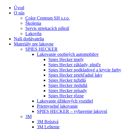
Úvod
O nás
Color Centrum SH s.r.o.
Školenia
Servis striekacích pištolí
Lakovňa
Naši dodávatelia
Materiály pre lakovne
SPIES HECKER
Lakovanie osobných automobilov
Spies Hecker tmely
Spies Hecker základy, plniče
Spies Hecker podkladové a krycie farby
Spies Hecker priehľadné laky
Spies Hecker tužidlá
Spies Hecker riedidlá
Spies Hecker prísady
Spies Hecker rôzne
Lakovanie úžitkových vozidiel
Priemyselné lakovanie
SPIES HECKER – vybavenie lakovní
3M
3M Brúsivá
3M Leštenie