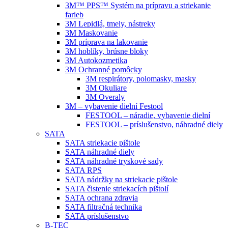
3M™ PPS™ Systém na prípravu a striekanie
farieb
3M Lepidlá, tmely, nástreky
3M Maskovanie
3M príprava na lakovanie
3M hoblíky, brúsne bloky
3M Autokozmetika
3M Ochranné pomôcky
3M respirátory, polomasky, masky
3M Okuliare
3M Overaly
3M – vybavenie dielní Festool
FESTOOL – náradie, vybavenie dielní
FESTOOL – príslušenstvo, náhradné diely
SATA
SATA striekacie pištole
SATA náhradné diely
SATA náhradné tryskové sady
SATA RPS
SATA nádržky na striekacie pištole
SATA čistenie striekacích pištolí
SATA ochrana zdravia
SATA filtračná technika
SATA príslušenstvo
B-TEC