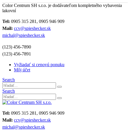
Color Centrum SH s.r.o. je dodávateľom kompletného vybavenia
lakovní
Tel:
0905 315 281, 0905 946 909
Mail:
ccv@spieshecker.sk
michal@spieshecker.sk
(123) 456-7890
(123) 456-7891
Vyžiadať si cenovú ponuku
Môj účet
Search
Search
Tel:
0905 315 281, 0905 946 909
Mail:
ccv@spieshecker.sk
michal@spieshecker.sk