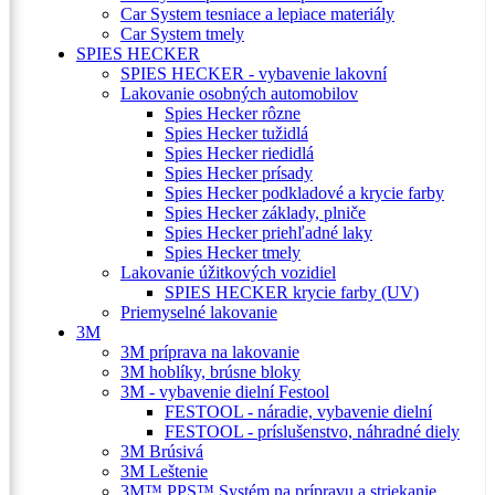
Car System tesniace a lepiace materiály
Car System tmely
SPIES HECKER
SPIES HECKER - vybavenie lakovní
Lakovanie osobných automobilov
Spies Hecker rôzne
Spies Hecker tužidlá
Spies Hecker riedidlá
Spies Hecker prísady
Spies Hecker podkladové a krycie farby
Spies Hecker základy, plniče
Spies Hecker priehľadné laky
Spies Hecker tmely
Lakovanie úžitkových vozidiel
SPIES HECKER krycie farby (UV)
Priemyselné lakovanie
3M
3M príprava na lakovanie
3M hoblíky, brúsne bloky
3M - vybavenie dielní Festool
FESTOOL - náradie, vybavenie dielní
FESTOOL - príslušenstvo, náhradné diely
3M Brúsivá
3M Leštenie
3M™ PPS™ Systém na prípravu a striekanie