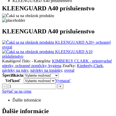
KLEENGUARD A40 príslušenstvo
KLEENGUARD A40 príslušenstvo
KLEENGUARD A40 príslušenstvo
KLEENGUARD A20+ ochranný
overal
KLEENGUARD A10
príslušenstvo
Katalógové číslo:
-
Kategória:
KIMBERLY CLARK - priemyselné
utierky, ochranné pomôcky, hygiena
Značky:
Kimberly-Clark
,
návleky na ruky
,
návleky na topánky
,
overal
Špecifikácia
Veľkosť
Vymazať
-
+
Spýtať sa na cenu
Ďalšie informácie
Ďalšie informácie