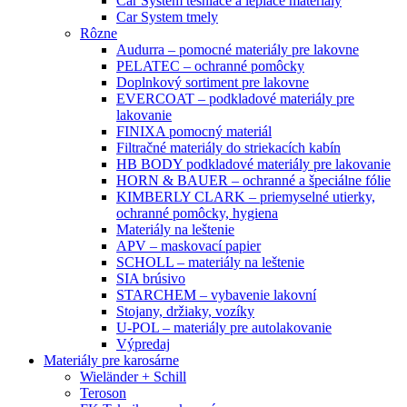
Car System tesniace a lepiace materiály
Car System tmely
Rôzne
Audurra – pomocné materiály pre lakovne
PELATEC – ochranné pomôcky
Doplnkový sortiment pre lakovne
EVERCOAT – podkladové materiály pre
lakovanie
FINIXA pomocný materiál
Filtračné materiály do striekacích kabín
HB BODY podkladové materiály pre lakovanie
HORN & BAUER – ochranné a špeciálne fólie
KIMBERLY CLARK – priemyselné utierky,
ochranné pomôcky, hygiena
Materiály na leštenie
APV – maskovací papier
SCHOLL – materiály na leštenie
SIA brúsivo
STARCHEM – vybavenie lakovní
Stojany, držiaky, vozíky
U-POL – materiály pre autolakovanie
Výpredaj
Materiály pre karosárne
Wieländer + Schill
Teroson