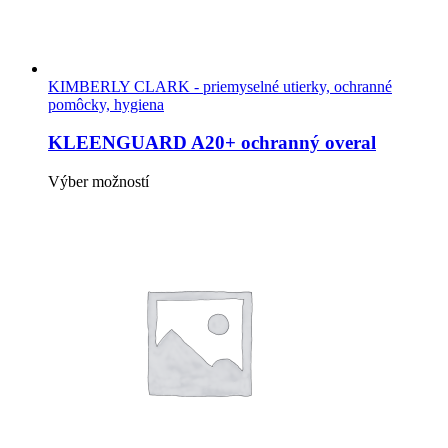
KIMBERLY CLARK - priemyselné utierky, ochranné
pomôcky, hygiena
KLEENGUARD A20+ ochranný overal
Tento
Výber možností
produkt
má
viacero
variantov.
Možnosti
si
môžete
vybrať
na
stránke
produktu.