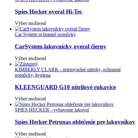
Spies Hecker overal Hi-Tec
Tento
Výber možností
produkt
má
Car System ochranné pomôcky
viacero
variantov.
CarSystem lakovnícky overal čierny
Možnosti
si
Tento
Výber možností
môžete
produkt
vybrať
má
KIMBERLY CLARK - priemyselné utierky, ochranné
na
viacero
pomôcky, hygiena
stránke
variantov.
produktu.
Možnosti
KLEENGUARD G10 nitrilové rukavice
si
môžete
Tento
Výber možností
vybrať
produkt
na
má
SPIES HECKER - vybavenie lakovní
stránke
viacero
produktu.
variantov.
Spies Hecker Petronas oblečenie pre lakovníkov
Možnosti
si
Tento
Výber možností
môžete