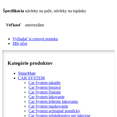
Špecifikácia
návleky na paže, návleky na topánky
Veľkosť
univerzálne
Vyžiadať si cenovú ponuku
Môj účet
Kategórie produktov
ShineMate
CAR SYSTEM
Car System náradie
Car System brusivá
Car System čistenie
Car System lakovanie
Car System leštenie lakovania
Car System maskovanie
Car System ochranné pomôcky
Car System príslušenstvo pre lakovne