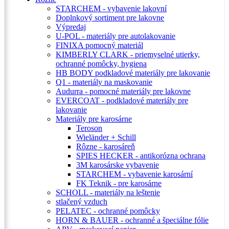
STARCHEM - vybavenie lakovní
Doplnkový sortiment pre lakovne
Výpredaj
U-POL - materiály pre autolakovanie
FINIXA pomocný materiál
KIMBERLY CLARK - priemyselné utierky,
ochranné pomôcky, hygiena
HB BODY podkladové materiály pre lakovanie
Q1 - materiály na maskovanie
Audurra - pomocné materiály pre lakovne
EVERCOAT - podkladové materiály pre
lakovanie
Materiály pre karosárne
Teroson
Wieländer + Schill
Rôzne - karosáreň
SPIES HECKER - antikorózna ochrana
3M karosárske vybavenie
STARCHEM - vybavenie karosární
FK Teknik - pre karosárne
SCHOLL - materiály na leštenie
stlačený vzduch
PELATEC - ochranné pomôcky
HORN & BAUER - ochranné a špeciálne fólie