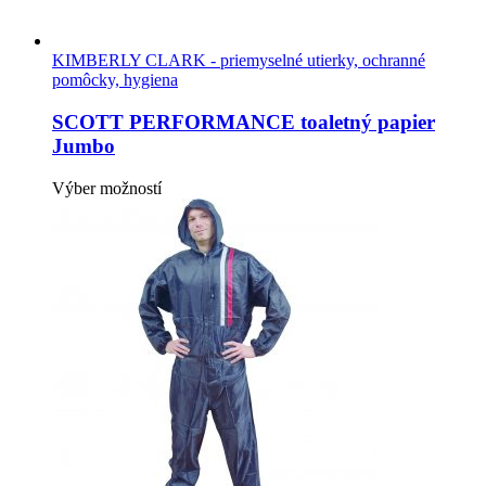
KIMBERLY CLARK - priemyselné utierky, ochranné
pomôcky, hygiena
SCOTT PERFORMANCE toaletný papier
Jumbo
Tento
Výber možností
produkt
má
viacero
variantov.
Možnosti
si
môžete
vybrať
na
stránke
produktu.