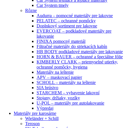
Car System tesniace a lepiace materiály
Car System tmely
Rôzne
Audurra – pomocné materiály pre lakovne
PELATEC – ochranné pomôcky
Doplnkový sortiment pre lakovne
EVERCOAT – podkladové materiály pre
lakovanie
FINIXA pomocný materiál
Filtračné materiály do striekacích kabín
HB BODY podkladové materiály pre lakovanie
HORN & BAUER – ochranné a špeciálne fólie
KIMBERLY CLARK – priemyselné utierky,
ochranné pomôcky, hygiena
Materiály na leštenie
APV – maskovací papier
SCHOLL – materiály na leštenie
SIA brúsivo
STARCHEM – vybavenie lakovní
Stojany, držiaky, vozíky
U-POL – materiály pre autolakovanie
Výpredaj
Materiály pre karosárne
Wieländer + Schill
Teroson