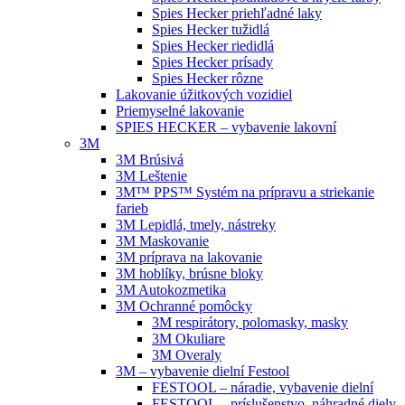
Spies Hecker priehľadné laky
Spies Hecker tužidlá
Spies Hecker riedidlá
Spies Hecker prísady
Spies Hecker rôzne
Lakovanie úžitkových vozidiel
Priemyselné lakovanie
SPIES HECKER – vybavenie lakovní
3M
3M Brúsivá
3M Leštenie
3M™ PPS™ Systém na prípravu a striekanie
farieb
3M Lepidlá, tmely, nástreky
3M Maskovanie
3M príprava na lakovanie
3M hoblíky, brúsne bloky
3M Autokozmetika
3M Ochranné pomôcky
3M respirátory, polomasky, masky
3M Okuliare
3M Overaly
3M – vybavenie dielní Festool
FESTOOL – náradie, vybavenie dielní
FESTOOL – príslušenstvo, náhradné diely