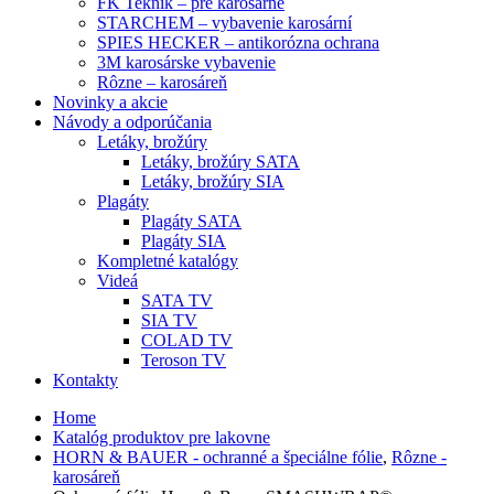
FK Teknik – pre karosárne
STARCHEM – vybavenie karosární
SPIES HECKER – antikorózna ochrana
3M karosárske vybavenie
Rôzne – karosáreň
Novinky a akcie
Návody a odporúčania
Letáky, brožúry
Letáky, brožúry SATA
Letáky, brožúry SIA
Plagáty
Plagáty SATA
Plagáty SIA
Kompletné katalógy
Videá
SATA TV
SIA TV
COLAD TV
Teroson TV
Kontakty
Home
Katalóg produktov pre lakovne
HORN & BAUER - ochranné a špeciálne fólie
,
Rôzne -
karosáreň