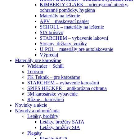
KIMBERLY CLARK – priemyselné utierky,
ochranné pomôcky, hygiena
Materiály na leštenie
APV – maskovací papier
SCHOLL – materiály na leštenie
SIA brúsivo
STARCHEM – vybavenie lakovní
Stojany, držiaky, vozíky
U-POL – materiály pre autolakovanie
Výpredaj
Materiály pre karosárne
Wieländer + Schill
Teroson
FK Teknik – pre karosárne
STARCHEM – vybavenie karosární
SPIES HECKER – antikorózna ochrana
3M karosárske vybavenie
Rôzne – karosáreň
Novinky a akcie
Návody a odporúčania
Letáky, brožúry
Letáky, brožúry SATA
Letáky, brožúry SIA
Plagáty
Plagáty SATA