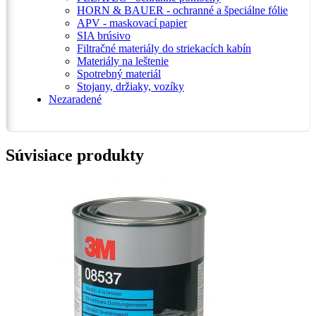
HORN & BAUER - ochranné a špeciálne fólie
APV - maskovací papier
SIA brúsivo
Filtračné materiály do striekacích kabín
Materiály na leštenie
Spotrebný materiál
Stojany, držiaky, vozíky
Nezaradené
Súvisiace produkty