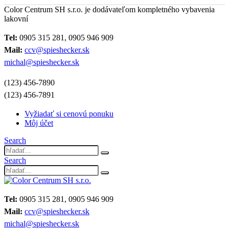
Color Centrum SH s.r.o. je dodávateľom kompletného vybavenia
lakovní
Tel:
0905 315 281, 0905 946 909
Mail:
ccv@spieshecker.sk
michal@spieshecker.sk
(123) 456-7890
(123) 456-7891
Vyžiadať si cenovú ponuku
Môj účet
Search
Search
Tel:
0905 315 281, 0905 946 909
Mail:
ccv@spieshecker.sk
michal@spieshecker.sk