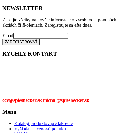
produkt
stránke
má
NEWSLETTER
produktu.
viacero
variantov.
Získajte všetky najnovšie informácie o výrobkoch, ponukách,
Možnosti
akciách či školeniach. Zaregistrujte sa ešte dnes.
si
môžete
Email
vybrať
na
stránke
RÝCHLY KONTAKT
produktu.
Tel. čísla:
0905 315 281,
0908 790 630
Mail:
ccv@spieshecker.sk
michal@spieshecker.sk
Menu
Katalóg produktov pre lakovne
Vyžiadať si cenovú ponuku