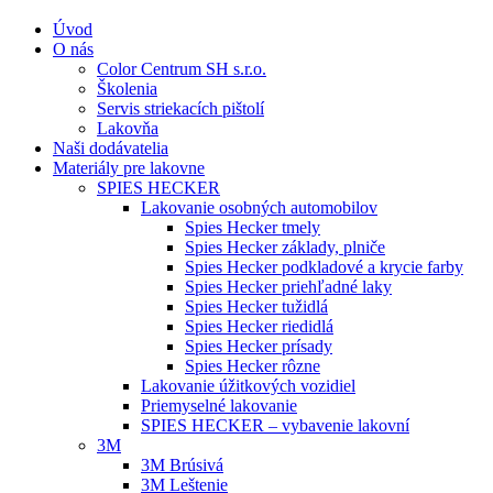
Úvod
O nás
Color Centrum SH s.r.o.
Školenia
Servis striekacích pištolí
Lakovňa
Naši dodávatelia
Materiály pre lakovne
SPIES HECKER
Lakovanie osobných automobilov
Spies Hecker tmely
Spies Hecker základy, plniče
Spies Hecker podkladové a krycie farby
Spies Hecker priehľadné laky
Spies Hecker tužidlá
Spies Hecker riedidlá
Spies Hecker prísady
Spies Hecker rôzne
Lakovanie úžitkových vozidiel
Priemyselné lakovanie
SPIES HECKER – vybavenie lakovní
3M
3M Brúsivá
3M Leštenie