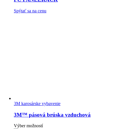
Spýtať sa na cenu
3M karosárske vybavenie
3M™ pásová brúska vzduchová
Tento
Výber možností