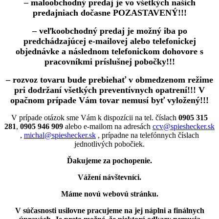
– maloobchodný predaj je vo všetkých našich
predajniach dočasne POZASTAVENÝ!!!
– veľkoobchodný predaj je možný iba po
predchádzajúcej e-mailovej alebo telefonickej
objednávke a následnom telefonickom dohovore s
pracovníkmi príslušnej pobočky!!!
– rozvoz tovaru bude prebiehať v obmedzenom režime
pri dodržaní všetkých preventívnych opatrení!!! V
opačnom prípade Vám tovar nemusí byť vyložený!!!
V prípade otázok sme Vám k dispozícii na tel. číslach
0905 315
281
,
0905 946 909
alebo e-mailom na adresách
ccv@spieshecker.sk
,
michal@spieshecker.sk
, prípadne na telefónnych číslach
jednotlivých pobočiek.
Ďakujeme za pochopenie.
Vážení návštevníci.
Máme novú webovú stránku.
V súčasnosti usilovne pracujeme na jej náplni a finálnych