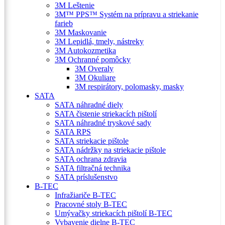
3M Leštenie
3M™ PPS™ Systém na prípravu a striekanie
farieb
3M Maskovanie
3M Lepidlá, tmely, nástreky
3M Autokozmetika
3M Ochranné pomôcky
3M Overaly
3M Okuliare
3M respirátory, polomasky, masky
SATA
SATA náhradné diely
SATA čistenie striekacích pištolí
SATA náhradné tryskové sady
SATA RPS
SATA striekacie pištole
SATA nádržky na striekacie pištole
SATA ochrana zdravia
SATA filtračná technika
SATA príslušenstvo
B-TEC
Infražiariče B-TEC
Pracovné stoly B-TEC
Umývačky striekacích pištolí B-TEC
Vybavenie dielne B-TEC