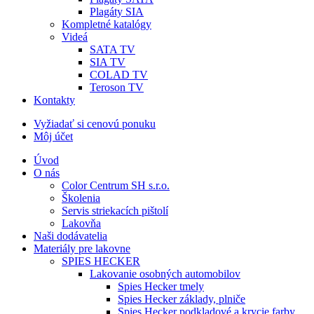
Plagáty SIA
Kompletné katalógy
Videá
SATA TV
SIA TV
COLAD TV
Teroson TV
Kontakty
Vyžiadať si cenovú ponuku
Môj účet
Úvod
O nás
Color Centrum SH s.r.o.
Školenia
Servis striekacích pištolí
Lakovňa
Naši dodávatelia
Materiály pre lakovne
SPIES HECKER
Lakovanie osobných automobilov
Spies Hecker tmely
Spies Hecker základy, plniče
Spies Hecker podkladové a krycie farby