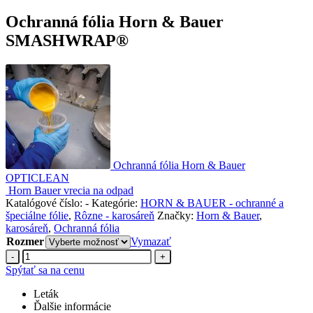
Ochranná fólia Horn & Bauer
SMASHWRAP®
Ochranná fólia Horn & Bauer
OPTICLEAN
Horn Bauer vrecia na odpad
Katalógové číslo:
-
Kategórie:
HORN & BAUER - ochranné a
špeciálne fólie
,
Rôzne - karosáreň
Značky:
Horn & Bauer
,
karosáreň
,
Ochranná fólia
Rozmer
Vymazať
-
+
Spýtať sa na cenu
Leták
Ďalšie informácie