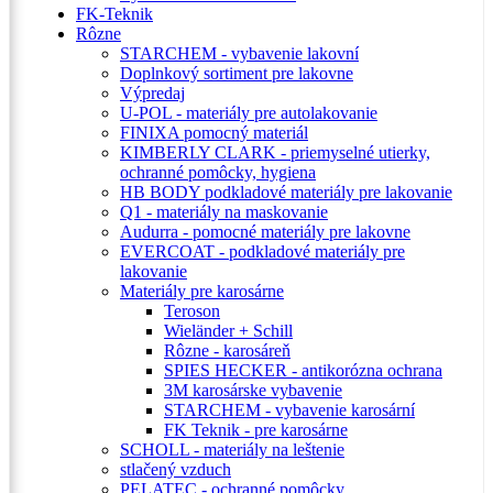
FK-Teknik
Rôzne
STARCHEM - vybavenie lakovní
Doplnkový sortiment pre lakovne
Výpredaj
U-POL - materiály pre autolakovanie
FINIXA pomocný materiál
KIMBERLY CLARK - priemyselné utierky,
ochranné pomôcky, hygiena
HB BODY podkladové materiály pre lakovanie
Q1 - materiály na maskovanie
Audurra - pomocné materiály pre lakovne
EVERCOAT - podkladové materiály pre
lakovanie
Materiály pre karosárne
Teroson
Wieländer + Schill
Rôzne - karosáreň
SPIES HECKER - antikorózna ochrana
3M karosárske vybavenie
STARCHEM - vybavenie karosární
FK Teknik - pre karosárne
SCHOLL - materiály na leštenie
stlačený vzduch
PELATEC - ochranné pomôcky