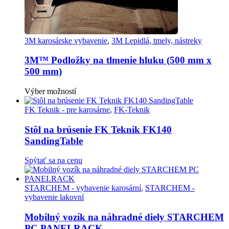
3M karosárske vybavenie
,
3M Lepidlá, tmely, nástreky
3M™ Podložky na tlmenie hluku (500 mm x
500 mm)
Tento
Výber možností
produkt
má
FK Teknik - pre karosárne
,
FK-Teknik
viacero
variantov.
Stôl na brúsenie FK Teknik FK140
Možnosti
SandingTable
si
môžete
Spýtať sa na cenu
vybrať
na
stránke
STARCHEM - vybavenie karosární
,
STARCHEM -
produktu.
vybavenie lakovní
Mobilný vozík na náhradné diely STARCHEM
PC PANELRACK