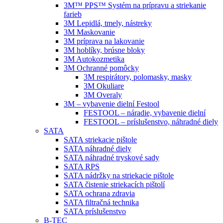
3M™ PPS™ Systém na prípravu a striekanie
farieb
3M Lepidlá, tmely, nástreky
3M Maskovanie
3M príprava na lakovanie
3M hoblíky, brúsne bloky
3M Autokozmetika
3M Ochranné pomôcky
3M respirátory, polomasky, masky
3M Okuliare
3M Overaly
3M – vybavenie dielní Festool
FESTOOL – náradie, vybavenie dielní
FESTOOL – príslušenstvo, náhradné diely
SATA
SATA striekacie pištole
SATA náhradné diely
SATA náhradné tryskové sady
SATA RPS
SATA nádržky na striekacie pištole
SATA čistenie striekacích pištolí
SATA ochrana zdravia
SATA filtračná technika
SATA príslušenstvo
B-TEC