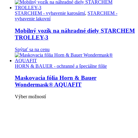
produkt
má
viacero
STARCHEM - vybavenie karosární
,
STARCHEM -
variantov.
vybavenie lakovní
Možnosti
si
Mobilný vozík na náhradné diely STARCHEM
môžete
TROLLEY-3
vybrať
na
Spýtať sa na cenu
stránke
produktu.
HORN & BAUER - ochranné a špeciálne fólie
Maskovacia fólia Horn & Bauer
Wondermask® AQUAFIT
Tento
Výber možností
produkt
má
viacero
variantov.
Možnosti
si
môžete