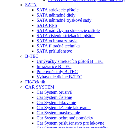
SATA
SATA striekacie pištole
SATA náhradné diely
SATA náhradné tryskové sady
SATA RPS
SATA nádržky na striekacie pištole
SATA čistenie striekacích pištolí
SATA ochrana zdravia
SATA filtračná technika
SATA príslušenstvo
B-TEC
Umývačky striekacích pištolí B-TEC
Infražiariče B-TEC
Pracovné stoly B-TEC
Vybavenie dielne B-TEC
FK-Teknik
CAR SYSTEM
Car System brusivá
Car System čistenie
Car System lakovanie
Car System leštenie lakovania
Car System maskovanie
Car System ochranné pomôcky
Car System príslušenstvo pre lakovne