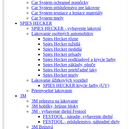
Car System ochranné pomôcky
Car System príslušenstvo pre lakovne
Car System tesniace a lepiace materiály
Car System tmely
SPIES HECKER
SPIES HECKER - vybavenie lakovní
Lakovanie osobných automobilov
Spies Hecker rôzne
Spies Hecker tužidlá
Spies Hecker riedidlá
Spies Hecker prísady
Spies Hecker podkladové a krycie farby
Spies Hecker základy, plniče
Spies Hecker priehľadné laky
Spies Hecker tmely
Lakovanie úžitkových vozidiel
SPIES HECKER krycie farby (UV)
Priemyselné lakovanie
3M
3M príprava na lakovanie
3M hoblíky, brúsne bloky
3M - vybavenie dielní Festool
FESTOOL - náradie, vybavenie dielní
FESTOOL - príslušenstvo, náhradné diely
3M Brúsivá