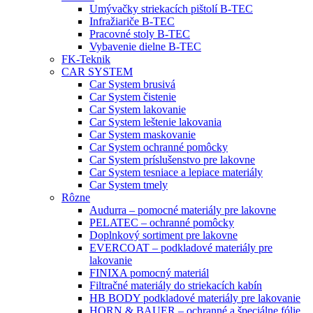
Umývačky striekacích pištolí B-TEC
Infražiariče B-TEC
Pracovné stoly B-TEC
Vybavenie dielne B-TEC
FK-Teknik
CAR SYSTEM
Car System brusivá
Car System čistenie
Car System lakovanie
Car System leštenie lakovania
Car System maskovanie
Car System ochranné pomôcky
Car System príslušenstvo pre lakovne
Car System tesniace a lepiace materiály
Car System tmely
Rôzne
Audurra – pomocné materiály pre lakovne
PELATEC – ochranné pomôcky
Doplnkový sortiment pre lakovne
EVERCOAT – podkladové materiály pre
lakovanie
FINIXA pomocný materiál
Filtračné materiály do striekacích kabín
HB BODY podkladové materiály pre lakovanie
HORN & BAUER – ochranné a špeciálne fólie