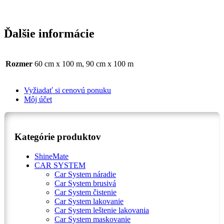
Ďalšie informácie
Rozmer
60 cm x 100 m, 90 cm x 100 m
Vyžiadať si cenovú ponuku
Môj účet
Kategórie produktov
ShineMate
CAR SYSTEM
Car System náradie
Car System brusivá
Car System čistenie
Car System lakovanie
Car System leštenie lakovania
Car System maskovanie