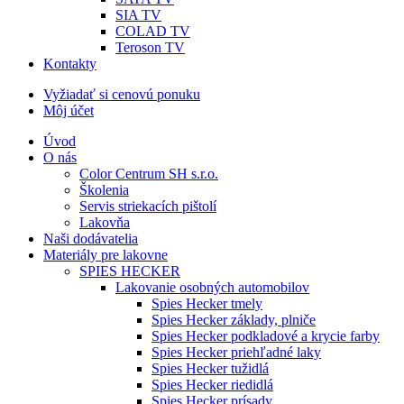
SIA TV
COLAD TV
Teroson TV
Kontakty
Vyžiadať si cenovú ponuku
Môj účet
Úvod
O nás
Color Centrum SH s.r.o.
Školenia
Servis striekacích pištolí
Lakovňa
Naši dodávatelia
Materiály pre lakovne
SPIES HECKER
Lakovanie osobných automobilov
Spies Hecker tmely
Spies Hecker základy, plniče
Spies Hecker podkladové a krycie farby
Spies Hecker priehľadné laky
Spies Hecker tužidlá
Spies Hecker riedidlá
Spies Hecker prísady