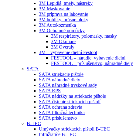
3M Lepidlá, tmely, nástreky
3M Maskovanie
3M príprava na lakovanie
3M hoblíky, brúsne bloky
3M Autokozmetika
3M Ochranné pomôcky
3M respirátory, polomasky, masky
3M Okuliare
3M Overaly
3M – vybavenie dielní Festool
FESTOOL – náradie, vybavenie dielní
FESTOOL – príslušenstvo, náhradné diely
SATA
SATA striekacie pištole
SATA náhradné diely
SATA náhradné tryskové sady
SATA RPS
SATA nádržky na striekacie pištole
SATA čistenie striekacích pištolí
SATA ochrana zdravia
SATA filtračná technika
SATA príslušenstvo
B-TEC
Umývačky striekacích pištolí B-TEC
Infražiariče B-TEC