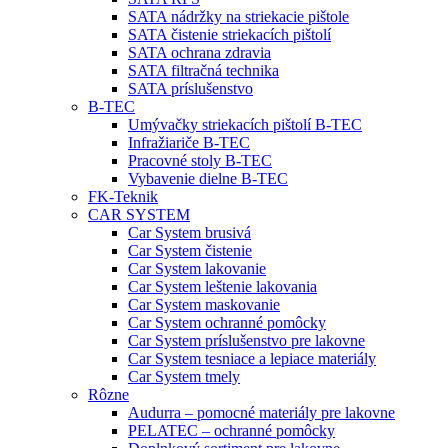
SATA nádržky na striekacie pištole
SATA čistenie striekacích pištolí
SATA ochrana zdravia
SATA filtračná technika
SATA príslušenstvo
B-TEC
Umývačky striekacích pištolí B-TEC
Infražiariče B-TEC
Pracovné stoly B-TEC
Vybavenie dielne B-TEC
FK-Teknik
CAR SYSTEM
Car System brusivá
Car System čistenie
Car System lakovanie
Car System leštenie lakovania
Car System maskovanie
Car System ochranné pomôcky
Car System príslušenstvo pre lakovne
Car System tesniace a lepiace materiály
Car System tmely
Rôzne
Audurra – pomocné materiály pre lakovne
PELATEC – ochranné pomôcky