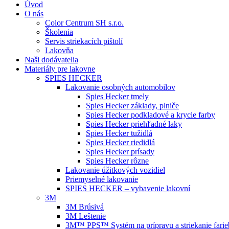
Úvod
O nás
Color Centrum SH s.r.o.
Školenia
Servis striekacích pištolí
Lakovňa
Naši dodávatelia
Materiály pre lakovne
SPIES HECKER
Lakovanie osobných automobilov
Spies Hecker tmely
Spies Hecker základy, plniče
Spies Hecker podkladové a krycie farby
Spies Hecker priehľadné laky
Spies Hecker tužidlá
Spies Hecker riedidlá
Spies Hecker prísady
Spies Hecker rôzne
Lakovanie úžitkových vozidiel
Priemyselné lakovanie
SPIES HECKER – vybavenie lakovní
3M
3M Brúsivá
3M Leštenie
3M™ PPS™ Systém na prípravu a striekanie farie