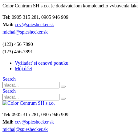
Color Centrum SH s.r.o. je dodávateľom kompletného vybavenia lak
Tel:
0905 315 281, 0905 946 909
Mail:
ccv@spieshecker.sk
michal@spieshecker.sk
(123) 456-7890
(123) 456-7891
Vyžiadať si cenovú ponuku
Môj účet
Search
Search
Tel:
0905 315 281, 0905 946 909
Mail:
ccv@spieshecker.sk
michal@spieshecker.sk