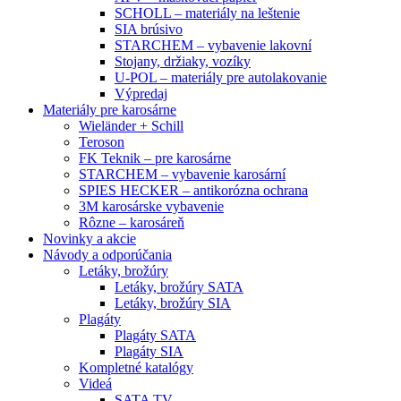
SCHOLL – materiály na leštenie
SIA brúsivo
STARCHEM – vybavenie lakovní
Stojany, držiaky, vozíky
U-POL – materiály pre autolakovanie
Výpredaj
Materiály pre karosárne
Wieländer + Schill
Teroson
FK Teknik – pre karosárne
STARCHEM – vybavenie karosární
SPIES HECKER – antikorózna ochrana
3M karosárske vybavenie
Rôzne – karosáreň
Novinky a akcie
Návody a odporúčania
Letáky, brožúry
Letáky, brožúry SATA
Letáky, brožúry SIA
Plagáty
Plagáty SATA
Plagáty SIA
Kompletné katalógy
Videá
SATA TV