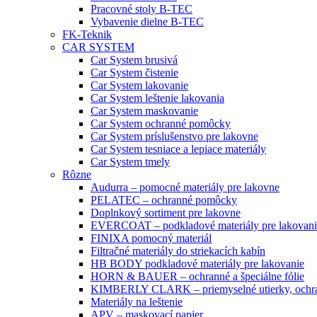
Pracovné stoly B-TEC
Vybavenie dielne B-TEC
FK-Teknik
CAR SYSTEM
Car System brusivá
Car System čistenie
Car System lakovanie
Car System leštenie lakovania
Car System maskovanie
Car System ochranné pomôcky
Car System príslušenstvo pre lakovne
Car System tesniace a lepiace materiály
Car System tmely
Rôzne
Audurra – pomocné materiály pre lakovne
PELATEC – ochranné pomôcky
Doplnkový sortiment pre lakovne
EVERCOAT – podkladové materiály pre lakovani
FINIXA pomocný materiál
Filtračné materiály do striekacích kabín
HB BODY podkladové materiály pre lakovanie
HORN & BAUER – ochranné a špeciálne fólie
KIMBERLY CLARK – priemyselné utierky, ochra
Materiály na leštenie
APV – maskovací papier