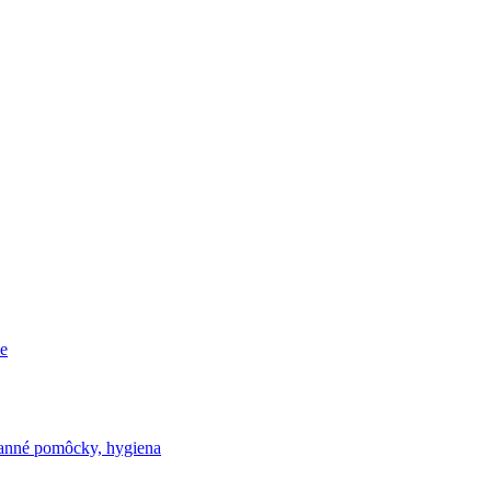
e
nné pomôcky, hygiena