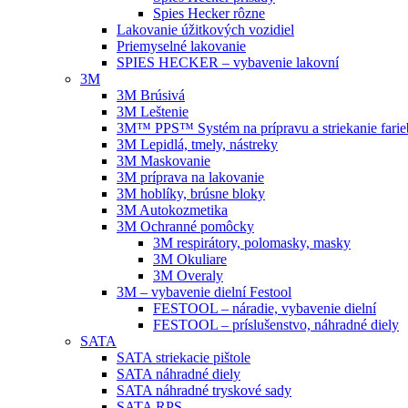
Spies Hecker rôzne
Lakovanie úžitkových vozidiel
Priemyselné lakovanie
SPIES HECKER – vybavenie lakovní
3M
3M Brúsivá
3M Leštenie
3M™ PPS™ Systém na prípravu a striekanie farie
3M Lepidlá, tmely, nástreky
3M Maskovanie
3M príprava na lakovanie
3M hoblíky, brúsne bloky
3M Autokozmetika
3M Ochranné pomôcky
3M respirátory, polomasky, masky
3M Okuliare
3M Overaly
3M – vybavenie dielní Festool
FESTOOL – náradie, vybavenie dielní
FESTOOL – príslušenstvo, náhradné diely
SATA
SATA striekacie pištole
SATA náhradné diely
SATA náhradné tryskové sady
SATA RPS