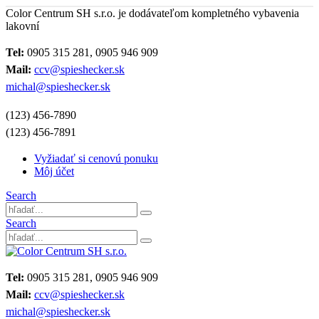
Color Centrum SH s.r.o. je dodávateľom kompletného vybavenia
lakovní
Tel:
0905 315 281, 0905 946 909
Mail:
ccv@spieshecker.sk
michal@spieshecker.sk
(123) 456-7890
(123) 456-7891
Vyžiadať si cenovú ponuku
Môj účet
Search
Search
Tel:
0905 315 281, 0905 946 909
Mail:
ccv@spieshecker.sk
michal@spieshecker.sk