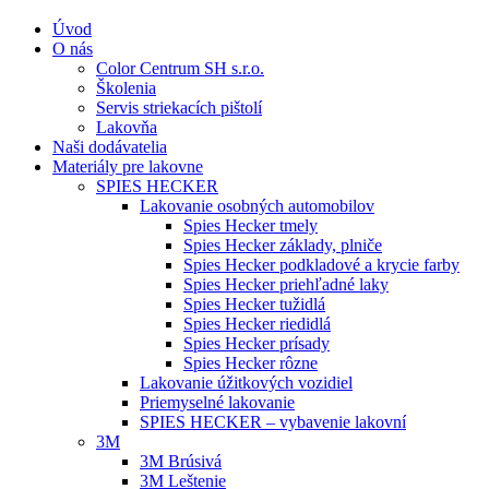
Úvod
O nás
Color Centrum SH s.r.o.
Školenia
Servis striekacích pištolí
Lakovňa
Naši dodávatelia
Materiály pre lakovne
SPIES HECKER
Lakovanie osobných automobilov
Spies Hecker tmely
Spies Hecker základy, plniče
Spies Hecker podkladové a krycie farby
Spies Hecker priehľadné laky
Spies Hecker tužidlá
Spies Hecker riedidlá
Spies Hecker prísady
Spies Hecker rôzne
Lakovanie úžitkových vozidiel
Priemyselné lakovanie
SPIES HECKER – vybavenie lakovní
3M
3M Brúsivá
3M Leštenie