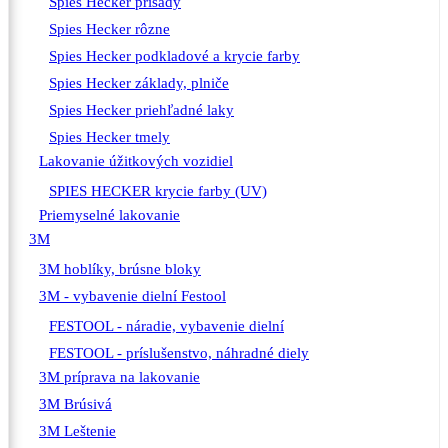
Spies Hecker prísady
Spies Hecker rôzne
Spies Hecker podkladové a krycie farby
Spies Hecker základy, plniče
Spies Hecker priehľadné laky
Spies Hecker tmely
Lakovanie úžitkových vozidiel
SPIES HECKER krycie farby (UV)
Priemyselné lakovanie
3M
3M hoblíky, brúsne bloky
3M - vybavenie dielní Festool
FESTOOL - náradie, vybavenie dielní
FESTOOL - príslušenstvo, náhradné diely
3M príprava na lakovanie
3M Brúsivá
3M Leštenie