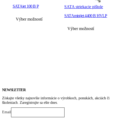
SATAjet 100 B P
N
SATA striekacie pištole
1
SATAminijet 4400 B HVLP
Tento
Výber možností
produkt
má
Tento
Výber možností
viacero
produkt
variantov.
má
Možnosti
viacero
si
variantov.
môžete
Možnosti
vybrať
si
na
môžete
stránke
vybrať
produktu.
na
stránke
produktu.
NEWSLETTER
Získajte všetky najnovšie informácie o výrobkoch, ponukách, akciách či
školeniach. Zaregistrujte sa ešte dnes.
Email