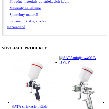
Filtračné materiály do striekacích kabín
Materiály na leštenie
Spotrebný materiál
Stojany, držiaky, vozíky
Nezaradené
SÚVISIACE PRODUKTY
SATA striekacie pištole
S