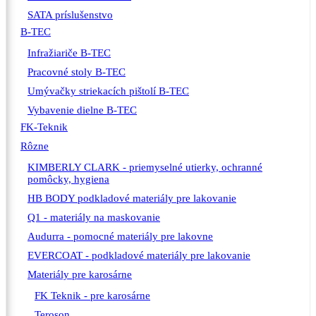
SATA príslušenstvo
B-TEC
Infražiariče B-TEC
Pracovné stoly B-TEC
Umývačky striekacích pištolí B-TEC
Vybavenie dielne B-TEC
FK-Teknik
Rôzne
KIMBERLY CLARK - priemyselné utierky, ochranné
pomôcky, hygiena
HB BODY podkladové materiály pre lakovanie
Q1 - materiály na maskovanie
Audurra - pomocné materiály pre lakovne
EVERCOAT - podkladové materiály pre lakovanie
Materiály pre karosárne
FK Teknik - pre karosárne
Teroson