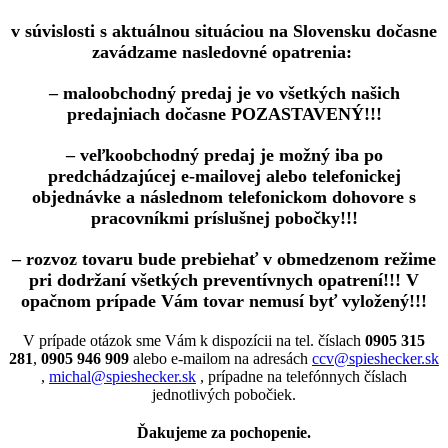
v súvislosti s aktuálnou situáciou na Slovensku dočasne
zavádzame nasledovné opatrenia:
– maloobchodný predaj je vo všetkých našich
predajniach dočasne POZASTAVENÝ!!!
– veľkoobchodný predaj je možný iba po
predchádzajúcej e-mailovej alebo telefonickej
objednávke a následnom telefonickom dohovore s
pracovníkmi príslušnej pobočky!!!
– rozvoz tovaru bude prebiehať v obmedzenom režime
pri dodržaní všetkých preventívnych opatrení!!! V
opačnom prípade Vám tovar nemusí byť vyložený!!!
V prípade otázok sme Vám k dispozícii na tel. číslach
0905 315
281
,
0905 946 909
alebo e-mailom na adresách
ccv@spieshecker.sk
,
michal@spieshecker.sk
, prípadne na telefónnych číslach
jednotlivých pobočiek.
Ďakujeme za pochopenie.