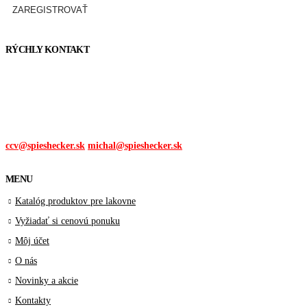
RÝCHLY KONTAKT
Tel. čísla:
0905 315 281,
0908 790 630
Mail:
ccv@spieshecker.sk
michal@spieshecker.sk
MENU
Katalóg produktov pre lakovne
Vyžiadať si cenovú ponuku
Môj účet
O nás
Novinky a akcie
Kontakty