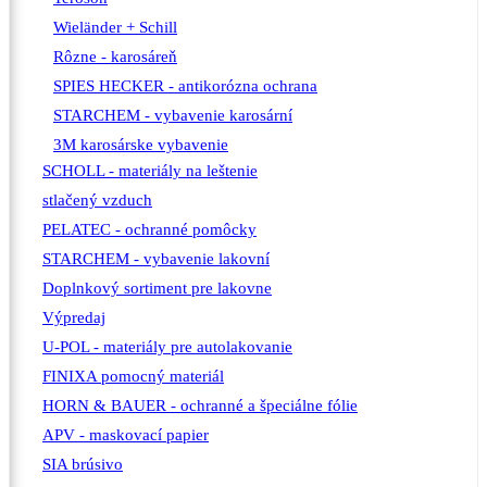
Wieländer + Schill
Rôzne - karosáreň
SPIES HECKER - antikorózna ochrana
STARCHEM - vybavenie karosární
3M karosárske vybavenie
SCHOLL - materiály na leštenie
stlačený vzduch
PELATEC - ochranné pomôcky
STARCHEM - vybavenie lakovní
Doplnkový sortiment pre lakovne
Výpredaj
U-POL - materiály pre autolakovanie
FINIXA pomocný materiál
HORN & BAUER - ochranné a špeciálne fólie
APV - maskovací papier
SIA brúsivo