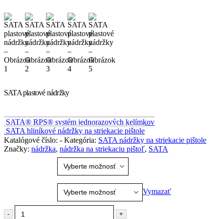
SATA plastové nádržky
SATA® RPS® systém jednorazových kelímkov
SATA hliníkové nádržky na striekacie pištole
Katalógové číslo:
-
Kategória:
SATA nádržky na striekacie pištole
Značky:
nádržka
,
nádržka na striekaciu pištoľ
,
SATA
Objem
Špecifikácia
Vymazať
-
+