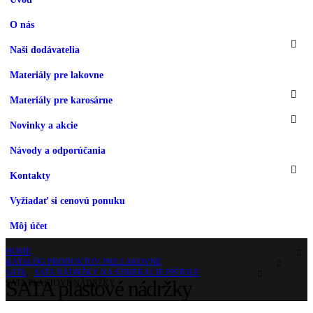
O nás
Naši dodávatelia
Materiály pre lakovne
Materiály pre karosárne
Novinky a akcie
Návody a odporúčania
Kontakty
Vyžiadať si cenovú ponuku
Môj účet
HOME
KATALÓG PRODUKTOV PRE LAKOVNE
SATA
,
SATA NÁDRŽKY NA STRIEKACIE PIŠTOLE
SATA plastové nádržky
SATA PLASTOVÉ NÁDRŽKY