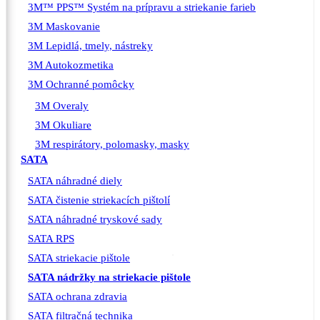
3M™ PPS™ Systém na prípravu a striekanie farieb
3M Maskovanie
3M Lepidlá, tmely, nástreky
3M Autokozmetika
3M Ochranné pomôcky
3M Overaly
3M Okuliare
3M respirátory, polomasky, masky
SATA
SATA náhradné diely
SATA čistenie striekacích pištolí
SATA náhradné tryskové sady
SATA RPS
SATA striekacie pištole
SATA nádržky na striekacie pištole
SATA ochrana zdravia
SATA filtračná technika