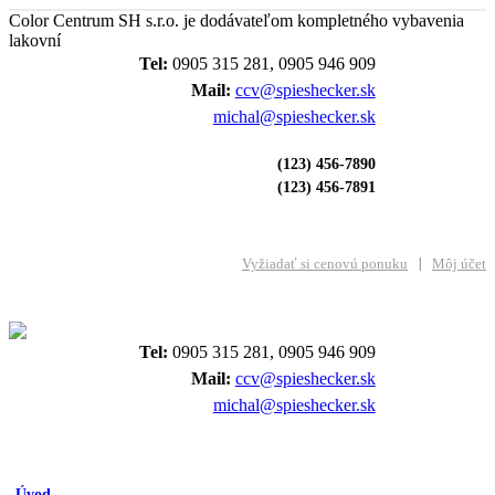
Color Centrum SH s.r.o. je dodávateľom kompletného vybavenia
lakovní
Tel:
0905 315 281, 0905 946 909
Mail:
ccv@spieshecker.sk
michal@spieshecker.sk
(123) 456-7890
(123) 456-7891
Vyžiadať si cenovú ponuku
Môj účet
Tel:
0905 315 281, 0905 946 909
Mail:
ccv@spieshecker.sk
michal@spieshecker.sk
Úvod