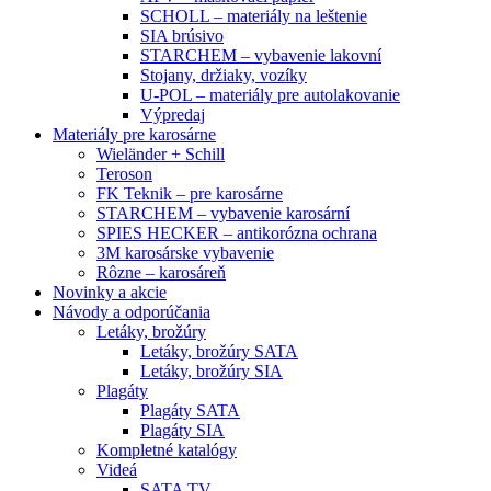
SCHOLL – materiály na leštenie
SIA brúsivo
STARCHEM – vybavenie lakovní
Stojany, držiaky, vozíky
U-POL – materiály pre autolakovanie
Výpredaj
Materiály pre karosárne
Wieländer + Schill
Teroson
FK Teknik – pre karosárne
STARCHEM – vybavenie karosární
SPIES HECKER – antikorózna ochrana
3M karosárske vybavenie
Rôzne – karosáreň
Novinky a akcie
Návody a odporúčania
Letáky, brožúry
Letáky, brožúry SATA
Letáky, brožúry SIA
Plagáty
Plagáty SATA
Plagáty SIA
Kompletné katalógy
Videá
SATA TV