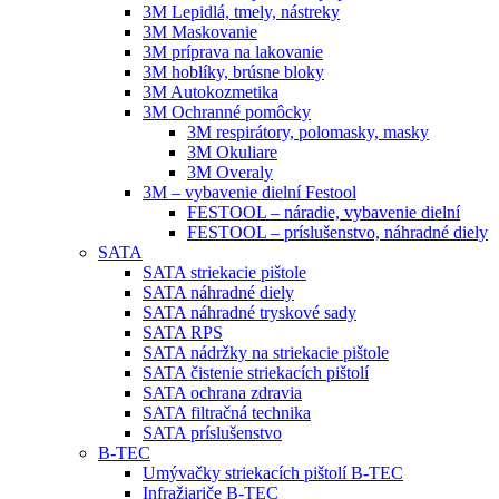
3M Lepidlá, tmely, nástreky
3M Maskovanie
3M príprava na lakovanie
3M hoblíky, brúsne bloky
3M Autokozmetika
3M Ochranné pomôcky
3M respirátory, polomasky, masky
3M Okuliare
3M Overaly
3M – vybavenie dielní Festool
FESTOOL – náradie, vybavenie dielní
FESTOOL – príslušenstvo, náhradné diely
SATA
SATA striekacie pištole
SATA náhradné diely
SATA náhradné tryskové sady
SATA RPS
SATA nádržky na striekacie pištole
SATA čistenie striekacích pištolí
SATA ochrana zdravia
SATA filtračná technika
SATA príslušenstvo
B-TEC
Umývačky striekacích pištolí B-TEC
Infražiariče B-TEC