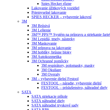
Spies Hecker rôzne
Lakovanie úžitkových vozidiel
Priemyselné lakovanie
SPIES HECKER – vybavenie lakovní
3M
3M Brúsivá
3M Leštenie
3M™ PPS™ Systém na prípravu a striekanie farie
3M Lepidlá, tmely, nástreky
3M Maskovanie
3M príprava na lakovanie
3M hoblíky, brúsne bloky
3M Autokozmetika
3M Ochranné pomôcky
3M respirátory, polomasky, masky
3M Okuliare
3M Overaly
3M – vybavenie dielní Festool
FESTOOL – náradie, vybavenie dielní
FESTOOL – príslušenstvo, náhradné diely
SATA
SATA striekacie pištole
SATA náhradné diely
SATA náhradné tryskové sady
SATA RPS