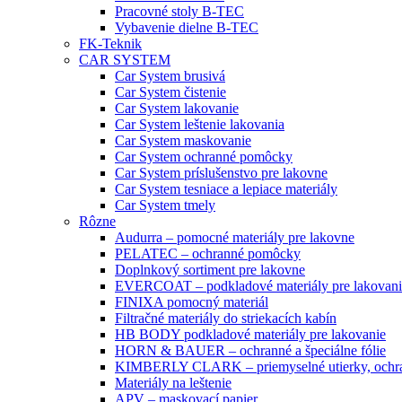
Pracovné stoly B-TEC
Vybavenie dielne B-TEC
FK-Teknik
CAR SYSTEM
Car System brusivá
Car System čistenie
Car System lakovanie
Car System leštenie lakovania
Car System maskovanie
Car System ochranné pomôcky
Car System príslušenstvo pre lakovne
Car System tesniace a lepiace materiály
Car System tmely
Rôzne
Audurra – pomocné materiály pre lakovne
PELATEC – ochranné pomôcky
Doplnkový sortiment pre lakovne
EVERCOAT – podkladové materiály pre lakovani
FINIXA pomocný materiál
Filtračné materiály do striekacích kabín
HB BODY podkladové materiály pre lakovanie
HORN & BAUER – ochranné a špeciálne fólie
KIMBERLY CLARK – priemyselné utierky, ochra
Materiály na leštenie
APV – maskovací papier