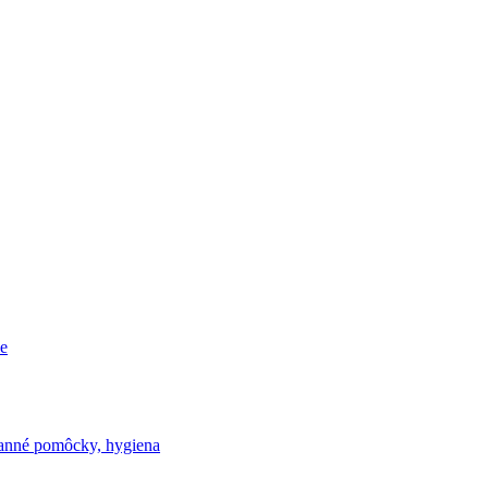
e
nné pomôcky, hygiena