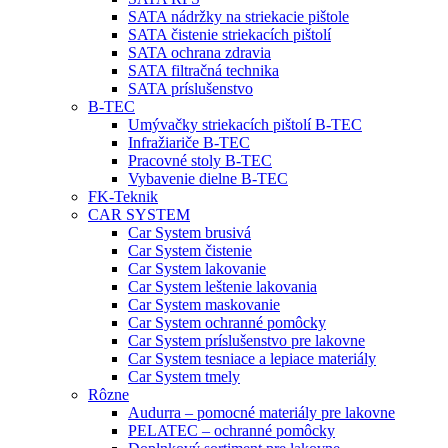
SATA nádržky na striekacie pištole
SATA čistenie striekacích pištolí
SATA ochrana zdravia
SATA filtračná technika
SATA príslušenstvo
B-TEC
Umývačky striekacích pištolí B-TEC
Infražiariče B-TEC
Pracovné stoly B-TEC
Vybavenie dielne B-TEC
FK-Teknik
CAR SYSTEM
Car System brusivá
Car System čistenie
Car System lakovanie
Car System leštenie lakovania
Car System maskovanie
Car System ochranné pomôcky
Car System príslušenstvo pre lakovne
Car System tesniace a lepiace materiály
Car System tmely
Rôzne
Audurra – pomocné materiály pre lakovne
PELATEC – ochranné pomôcky