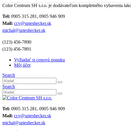
Color Centrum SH s.r.o. je dodávateľom kompletného vybavenia lak
Tel:
0905 315 281, 0905 946 909
Mail:
ccv@spieshecker.sk
michal@spieshecker.sk
(123) 456-7890
(123) 456-7891
Vyžiadať si cenovú ponuku
Môj účet
Search
Search
Tel:
0905 315 281, 0905 946 909
Mail:
ccv@spieshecker.sk
michal@spieshecker.sk