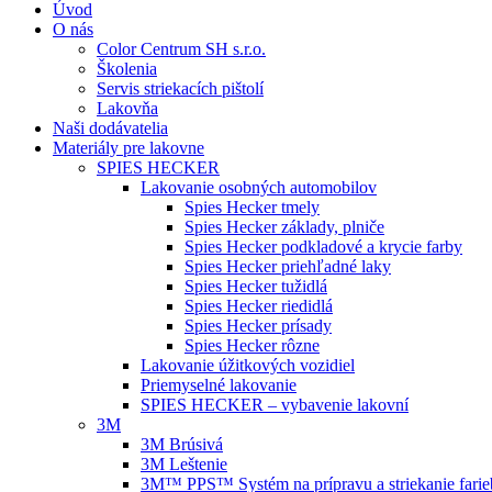
Úvod
O nás
Color Centrum SH s.r.o.
Školenia
Servis striekacích pištolí
Lakovňa
Naši dodávatelia
Materiály pre lakovne
SPIES HECKER
Lakovanie osobných automobilov
Spies Hecker tmely
Spies Hecker základy, plniče
Spies Hecker podkladové a krycie farby
Spies Hecker priehľadné laky
Spies Hecker tužidlá
Spies Hecker riedidlá
Spies Hecker prísady
Spies Hecker rôzne
Lakovanie úžitkových vozidiel
Priemyselné lakovanie
SPIES HECKER – vybavenie lakovní
3M
3M Brúsivá
3M Leštenie
3M™ PPS™ Systém na prípravu a striekanie farie