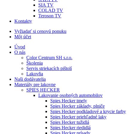
SIA TV
COLAD TV
Teroson TV
Kontakty
Vyžiadať si cenovú ponuku
Môj účet
Úvod
O nás
Color Centrum SH s.r.o.
Školenia
Servis striekacích pištolí
Lakovňa
Naši dodávatelia
Materiály pre lakovne
SPIES HECKER
Lakovanie osobných automobilov
Spies Hecker tmely
Spies Hecker základy, plniče
Spies Hecker podkladové a krycie farby
Spies Hecker priehľadné laky
Spies Hecker tužidlá
Spies Hecker riedidlá
Spies Hecker prísady