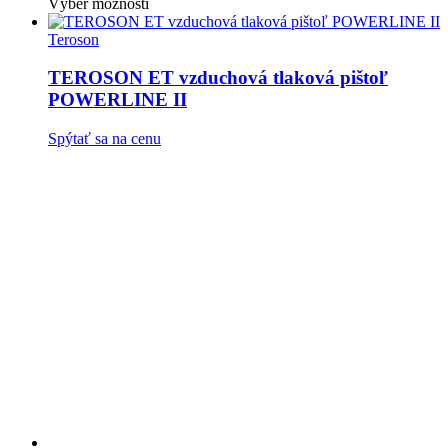
Tento
Výber možností
produkt
má
Teroson
viacero
variantov.
TEROSON ET vzduchová tlaková pištoľ
Možnosti
POWERLINE II
si
môžete
Spýtať sa na cenu
vybrať
na
stránke
produktu.