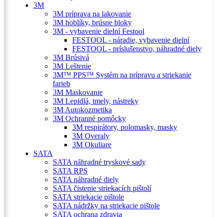
3M
3M príprava na lakovanie
3M hoblíky, brúsne bloky
3M - vybavenie dielní Festool
FESTOOL - náradie, vybavenie dielní
FESTOOL - príslušenstvo, náhradné diely
3M Brúsivá
3M Leštenie
3M™ PPS™ Systém na prípravu a striekanie
farieb
3M Maskovanie
3M Lepidlá, tmely, nástreky
3M Autokozmetika
3M Ochranné pomôcky
3M respirátory, polomasky, masky
3M Overaly
3M Okuliare
SATA
SATA náhradné tryskové sady
SATA RPS
SATA náhradné diely
SATA čistenie striekacích pištolí
SATA striekacie pištole
SATA nádržky na striekacie pištole
SATA ochrana zdravia