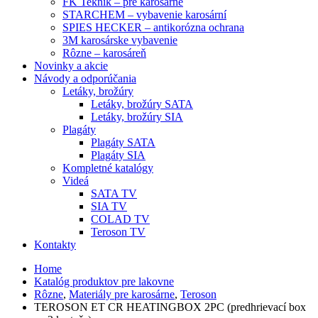
FK Teknik – pre karosárne
STARCHEM – vybavenie karosární
SPIES HECKER – antikorózna ochrana
3M karosárske vybavenie
Rôzne – karosáreň
Novinky a akcie
Návody a odporúčania
Letáky, brožúry
Letáky, brožúry SATA
Letáky, brožúry SIA
Plagáty
Plagáty SATA
Plagáty SIA
Kompletné katalógy
Videá
SATA TV
SIA TV
COLAD TV
Teroson TV
Kontakty
Home
Katalóg produktov pre lakovne
Rôzne
,
Materiály pre karosárne
,
Teroson
TEROSON ET CR HEATINGBOX 2PC (predhrievací box