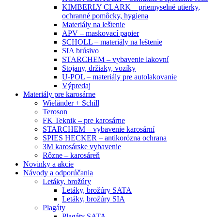
KIMBERLY CLARK – priemyselné utierky,
ochranné pomôcky, hygiena
Materiály na leštenie
APV – maskovací papier
SCHOLL – materiály na leštenie
SIA brúsivo
STARCHEM – vybavenie lakovní
Stojany, držiaky, vozíky
U-POL – materiály pre autolakovanie
Výpredaj
Materiály pre karosárne
Wieländer + Schill
Teroson
FK Teknik – pre karosárne
STARCHEM – vybavenie karosární
SPIES HECKER – antikorózna ochrana
3M karosárske vybavenie
Rôzne – karosáreň
Novinky a akcie
Návody a odporúčania
Letáky, brožúry
Letáky, brožúry SATA
Letáky, brožúry SIA
Plagáty
Plagáty SATA