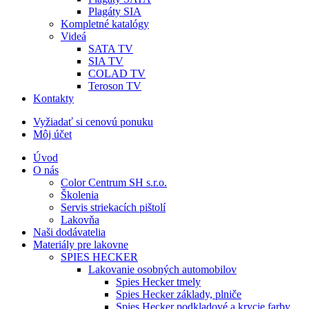
Plagáty SIA
Kompletné katalógy
Videá
SATA TV
SIA TV
COLAD TV
Teroson TV
Kontakty
Vyžiadať si cenovú ponuku
Môj účet
Úvod
O nás
Color Centrum SH s.r.o.
Školenia
Servis striekacích pištolí
Lakovňa
Naši dodávatelia
Materiály pre lakovne
SPIES HECKER
Lakovanie osobných automobilov
Spies Hecker tmely
Spies Hecker základy, plniče
Spies Hecker podkladové a krycie farby