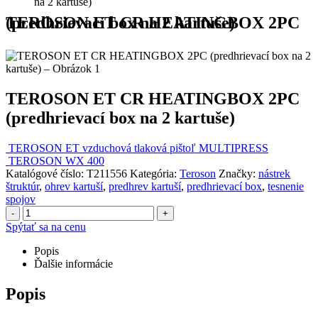
na 2 kartuše)
TEROSON ET CR HEATINGBOX 2PC (predhrievací box na 2 kartuše)
TEROSON ET CR HEATINGBOX 2PC
(predhrievací box na 2 kartuše)
TEROSON ET vzduchová tlaková pištoľ MULTIPRESS
TEROSON WX 400
Katalógové číslo:
T211556
Kategória:
Teroson
Značky:
nástrek
štruktúr
,
ohrev kartuší
,
predhrev kartuší
,
predhrievací box
,
tesnenie
spojov
-
+
Spýtať sa na cenu
Popis
Ďalšie informácie
Popis