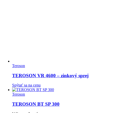
stránke
produktu.
Teroson
TEROSON VR 4600 – zinkový sprej
Spýtať sa na cenu
Teroson
TEROSON BT SP 300