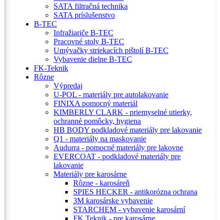
SATA filtračná technika
SATA príslušenstvo
B-TEC
Infražiariče B-TEC
Pracovné stoly B-TEC
Umývačky striekacích pištolí B-TEC
Vybavenie dielne B-TEC
FK-Teknik
Rôzne
Výpredaj
U-POL - materiály pre autolakovanie
FINIXA pomocný materiál
KIMBERLY CLARK - priemyselné utierky,
ochranné pomôcky, hygiena
HB BODY podkladové materiály pre lakovanie
Q1 - materiály na maskovanie
Audurra - pomocné materiály pre lakovne
EVERCOAT - podkladové materiály pre
lakovanie
Materiály pre karosárne
Rôzne - karosáreň
SPIES HECKER - antikorózna ochrana
3M karosárske vybavenie
STARCHEM - vybavenie karosární
FK Teknik - pre karosárne