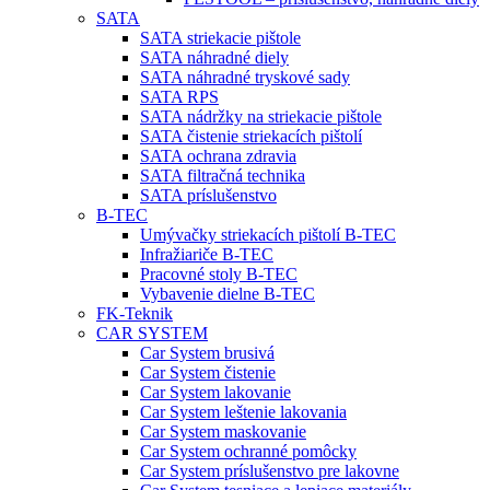
SATA
SATA striekacie pištole
SATA náhradné diely
SATA náhradné tryskové sady
SATA RPS
SATA nádržky na striekacie pištole
SATA čistenie striekacích pištolí
SATA ochrana zdravia
SATA filtračná technika
SATA príslušenstvo
B-TEC
Umývačky striekacích pištolí B-TEC
Infražiariče B-TEC
Pracovné stoly B-TEC
Vybavenie dielne B-TEC
FK-Teknik
CAR SYSTEM
Car System brusivá
Car System čistenie
Car System lakovanie
Car System leštenie lakovania
Car System maskovanie
Car System ochranné pomôcky
Car System príslušenstvo pre lakovne