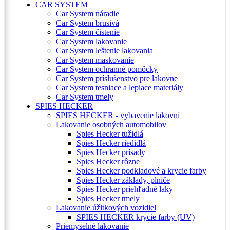
CAR SYSTEM
Car System náradie
Car System brusivá
Car System čistenie
Car System lakovanie
Car System leštenie lakovania
Car System maskovanie
Car System ochranné pomôcky
Car System príslušenstvo pre lakovne
Car System tesniace a lepiace materiály
Car System tmely
SPIES HECKER
SPIES HECKER - vybavenie lakovní
Lakovanie osobných automobilov
Spies Hecker tužidlá
Spies Hecker riedidlá
Spies Hecker prísady
Spies Hecker rôzne
Spies Hecker podkladové a krycie farby
Spies Hecker základy, plniče
Spies Hecker priehľadné laky
Spies Hecker tmely
Lakovanie úžitkových vozidiel
SPIES HECKER krycie farby (UV)
Priemyselné lakovanie