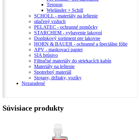
Teroson
Wieländer + Schill
SCHOLL - materiály na leštenie
stlačený vzduch
PELATEC - ochranné pomôcky
STARCHEM - vybavenie lakovní
Doplnkový sortiment pre lakovne
HORN & BAUER - ochranné a špeciálne fólie
APV - maskovací papier
SIA brúsivo
Filtračné materiály do striekacích kabín
Materiály na leštenie
Spotrebný materiál
Stojany, držiaky, vozíky
Nezaradené
Súvisiace produkty