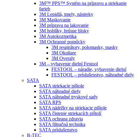
3M™ PPS™ Systém na prípravu a striekanie
farieb
3M Lepidlá, tmely, nástreky
3M Maskovanie
3M príprava na lakovanie
3M hoblíky, brúsne bloky
3M Autokozmetika
3M Ochranné pomôcky
3M respirátory, polomasky, masky
3M Okuliare
3M Overaly
3M – vybavenie dielní Festool
FESTOOL – náradie, vybavenie dielní
FESTOOL – príslušenstvo, náhradné diely
SATA
SATA striekacie pištole
SATA náhradné diely
SATA náhradné tryskové sady
SATA RPS
SATA nádržky na striekacie pištole
SATA čistenie striekacích pištolí
SATA ochrana zdravia
SATA filtračná technika
SATA príslušenstvo
B-TEC