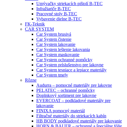
Umývačky striekacích pištolí B-TEC
Infražiariče B-TEC
Pracovné stoly B-TEC
Vybavenie dielne B-TEC
FK-Teknik
CAR SYSTEM
Car System brusivá
Car System čistenie
Car System lakovanie
Car System leštenie lakovania
Car System maskovanie
Car System ochranné pomôcky
Car System príslušenstvo pre lakovne
Car System tesniace a lepiace materiály
Car System tmely
Rôzne
Audurra – pomocné materiály pre lakovne
PELATEC – ochranné pomôcky
Doplnkový sortiment pre lakovne
EVERCOAT – podkladové materiály pre
lakovanie
FINIXA pomocný materiál
Filtračné materiály do striekacích kabín
HB BODY podkladové materiály pre lakovanie
HORN & BAUER – ochranné a špeciálne fólie