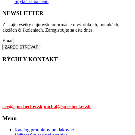
Spýtať sa na cenu
NEWSLETTER
Získajte všetky najnovšie informácie o výrobkoch, ponukách,
akciách či školeniach. Zaregistrujte sa ešte dnes.
Email
RÝCHLY KONTAKT
Tel. čísla:
0905 315 281,
0908 790 630
Mail:
ccv@spieshecker.sk
michal@spieshecker.sk
Menu
Katalóg produktov pre lakovne