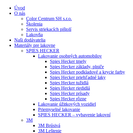
Úvod
O nás
Color Centrum SH s.r.o.
Školenia
Servis striekacích pištolí
Lakovňa
Naši dodávatelia
Materiály pre lakovne
SPIES HECKER
Lakovanie osobných automobilov
Spies Hecker tmely
Spies Hecker základy, plniče
Spies Hecker podkladové a krycie farby
Spies Hecker priehľadné laky
Spies Hecker tužidlá
Spies Hecker riedidlá
Spies Hecker prísady
Spies Hecker rôzne
Lakovanie úžitkových vozidiel
Priemyselné lakovanie
SPIES HECKER – vybavenie lakovní
3M
3M Brúsivá
3M Leštenie