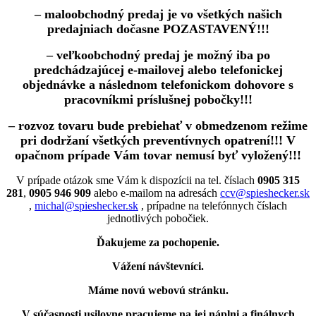
– maloobchodný predaj je vo všetkých našich
predajniach dočasne POZASTAVENÝ!!!
– veľkoobchodný predaj je možný iba po
predchádzajúcej e-mailovej alebo telefonickej
objednávke a následnom telefonickom dohovore s
pracovníkmi príslušnej pobočky!!!
– rozvoz tovaru bude prebiehať v obmedzenom režime
pri dodržaní všetkých preventívnych opatrení!!! V
opačnom prípade Vám tovar nemusí byť vyložený!!!
V prípade otázok sme Vám k dispozícii na tel. číslach
0905 315
281
,
0905 946 909
alebo e-mailom na adresách
ccv@spieshecker.sk
,
michal@spieshecker.sk
, prípadne na telefónnych číslach
jednotlivých pobočiek.
Ďakujeme za pochopenie.
Vážení návštevníci.
Máme novú webovú stránku.
V súčasnosti usilovne pracujeme na jej náplni a finálnych