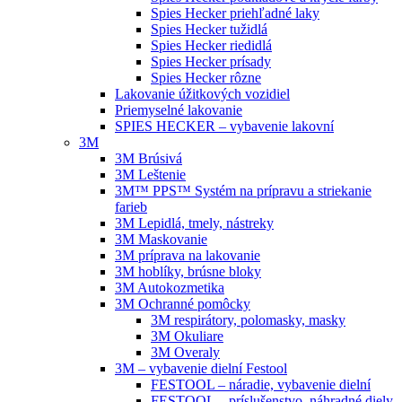
Spies Hecker priehľadné laky
Spies Hecker tužidlá
Spies Hecker riedidlá
Spies Hecker prísady
Spies Hecker rôzne
Lakovanie úžitkových vozidiel
Priemyselné lakovanie
SPIES HECKER – vybavenie lakovní
3M
3M Brúsivá
3M Leštenie
3M™ PPS™ Systém na prípravu a striekanie
farieb
3M Lepidlá, tmely, nástreky
3M Maskovanie
3M príprava na lakovanie
3M hoblíky, brúsne bloky
3M Autokozmetika
3M Ochranné pomôcky
3M respirátory, polomasky, masky
3M Okuliare
3M Overaly
3M – vybavenie dielní Festool
FESTOOL – náradie, vybavenie dielní
FESTOOL – príslušenstvo, náhradné diely