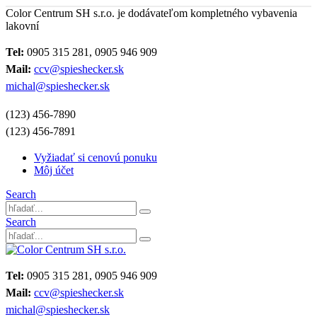
Color Centrum SH s.r.o. je dodávateľom kompletného vybavenia
lakovní
Tel:
0905 315 281, 0905 946 909
Mail:
ccv@spieshecker.sk
michal@spieshecker.sk
(123) 456-7890
(123) 456-7891
Vyžiadať si cenovú ponuku
Môj účet
Search
Search
Tel:
0905 315 281, 0905 946 909
Mail:
ccv@spieshecker.sk
michal@spieshecker.sk