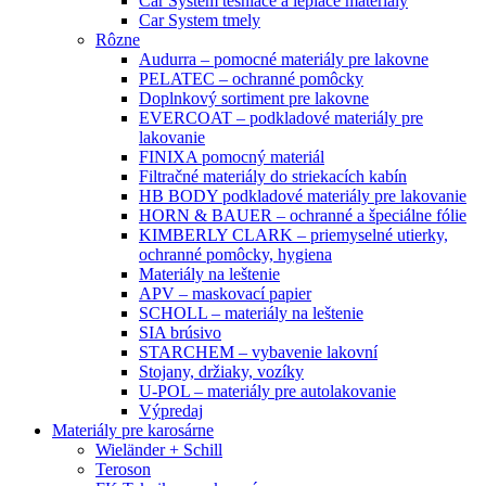
Car System tesniace a lepiace materiály
Car System tmely
Rôzne
Audurra – pomocné materiály pre lakovne
PELATEC – ochranné pomôcky
Doplnkový sortiment pre lakovne
EVERCOAT – podkladové materiály pre
lakovanie
FINIXA pomocný materiál
Filtračné materiály do striekacích kabín
HB BODY podkladové materiály pre lakovanie
HORN & BAUER – ochranné a špeciálne fólie
KIMBERLY CLARK – priemyselné utierky,
ochranné pomôcky, hygiena
Materiály na leštenie
APV – maskovací papier
SCHOLL – materiály na leštenie
SIA brúsivo
STARCHEM – vybavenie lakovní
Stojany, držiaky, vozíky
U-POL – materiály pre autolakovanie
Výpredaj
Materiály pre karosárne
Wieländer + Schill
Teroson