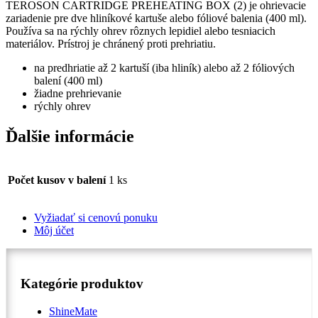
TEROSON CARTRIDGE PREHEATING BOX (2) je ohrievacie
zariadenie pre dve hliníkové kartuše alebo fóliové balenia (400 ml).
Používa sa na rýchly ohrev rôznych lepidiel alebo tesniacich
materiálov. Prístroj je chránený proti prehriatiu.
na predhriatie až 2 kartuší (iba hliník) alebo až 2 fóliových
balení (400 ml)
žiadne prehrievanie
rýchly ohrev
Ďalšie informácie
Počet kusov v balení
1 ks
Vyžiadať si cenovú ponuku
Môj účet
Kategórie produktov
ShineMate