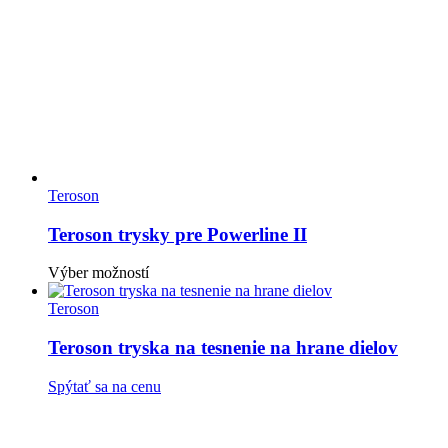
Teroson
Teroson trysky pre Powerline II
Tento
Výber možností
produkt
má
Teroson
viacero
variantov.
Teroson tryska na tesnenie na hrane dielov
Možnosti
si
Spýtať sa na cenu
môžete
vybrať
na