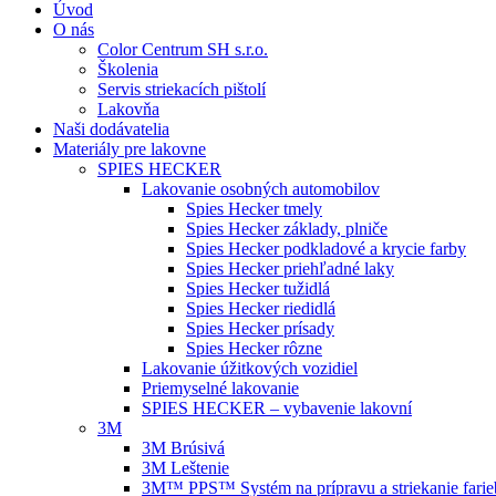
Úvod
O nás
Color Centrum SH s.r.o.
Školenia
Servis striekacích pištolí
Lakovňa
Naši dodávatelia
Materiály pre lakovne
SPIES HECKER
Lakovanie osobných automobilov
Spies Hecker tmely
Spies Hecker základy, plniče
Spies Hecker podkladové a krycie farby
Spies Hecker priehľadné laky
Spies Hecker tužidlá
Spies Hecker riedidlá
Spies Hecker prísady
Spies Hecker rôzne
Lakovanie úžitkových vozidiel
Priemyselné lakovanie
SPIES HECKER – vybavenie lakovní
3M
3M Brúsivá
3M Leštenie
3M™ PPS™ Systém na prípravu a striekanie farie