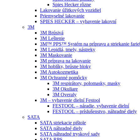
Spies Hecker rôzne
Lakovanie úžitkových vozidiel
Priemyselné lakovanie
SPIES HECKER – vybavenie lakovní
3M
3M Brúsivá
3M Leštenie
3M™ PPS™ Systém na prípravu a striekanie farie
3M Lepidlá, tmely, nástreky
3M Maskovanie
3M príprava na lakovanie
3M hoblíky, brúsne bloky
3M Autokozmetika
3M Ochranné pomôcky
3M respirátory, polomasky, masky
3M Okuliare
3M Overaly
3M – vybavenie dielní Festool
FESTOOL – náradie, vybavenie dielní
FESTOOL – príslušenstvo, náhradné diely
SATA
SATA striekacie pištole
SATA náhradné diely
SATA náhradné tryskové sady
SATA RPS