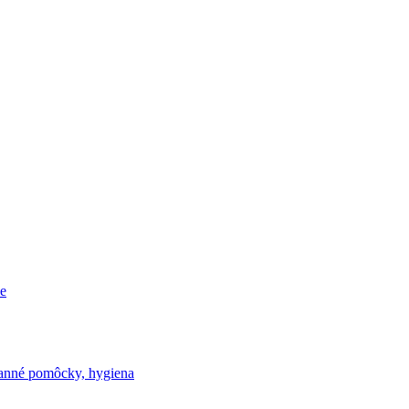
e
nné pomôcky, hygiena