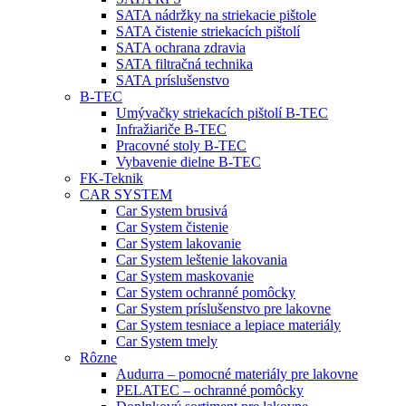
SATA nádržky na striekacie pištole
SATA čistenie striekacích pištolí
SATA ochrana zdravia
SATA filtračná technika
SATA príslušenstvo
B-TEC
Umývačky striekacích pištolí B-TEC
Infražiariče B-TEC
Pracovné stoly B-TEC
Vybavenie dielne B-TEC
FK-Teknik
CAR SYSTEM
Car System brusivá
Car System čistenie
Car System lakovanie
Car System leštenie lakovania
Car System maskovanie
Car System ochranné pomôcky
Car System príslušenstvo pre lakovne
Car System tesniace a lepiace materiály
Car System tmely
Rôzne
Audurra – pomocné materiály pre lakovne
PELATEC – ochranné pomôcky