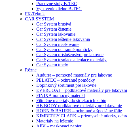
Pracovné stoly B-TEC
Vybavenie dielne B-TEC
FK-Teknik
CAR SYSTEM
Car System brusivá
Car System čistenie
Car System lakovanie
Car System leštenie lakovania
Car System maskovanie
Car System ochranné pomôcky
Car System príslušenstvo pre lakovne
Car System tesniace a lepiace materiály
Car System tmely
Rôzne
Audurra – pomocné materiály pre lakovne
PELATEC – ochranné pomôcky
Doplnkový sortiment pre lakovne
EVERCOAT – podkladové materiály pre lakovani
FINIXA pomocný materiál
Filtračné materiály do striekacích kabín
HB BODY podkladové materiály pre lakovanie
HORN & BAUER – ochranné a špeciálne fólie
KIMBERLY CLARK – priemyselné utierky, ochra
Materiály na leštenie
APV – maskovací papier