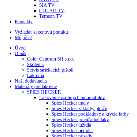
SIA TV
COLAD TV
Teroson TV
Kontakty
Vyžiadať si cenovú ponuku
Môj účet
Úvod
O nás
Color Centrum SH s.r.o.
Školenia
Servis striekacích pištolí
Lakovňa
Naši dodávatelia
Materiály pre lakovne
SPIES HECKER
Lakovanie osobných automobilov
Spies Hecker tmely
Spies Hecker základy, plniče
Spies Hecker podkladové a krycie farby
Spies Hecker priehľadné laky
Spies Hecker tužidlá
Spies Hecker riedidlá
Spies Hecker prísady