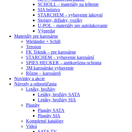
SCHOLL – materiály na leštenie
SIA brúsivo
STARCHEM – vybavenie lakovní
Stojany, držiaky, vozíky
U-POL – materiály pre autolakovanie
Výpredaj
Materiály pre karosárne
Wieländer + Schill
Teroson
FK Teknik – pre karosárne
STARCHEM – vybavenie karosární
SPIES HECKER – antikorózna ochrana
3M karosárske vybavenie
Rôzne – karosáreň
Novinky a akcie
Návody a odporúčania
Letáky, brožúry
Letáky, brožúry SATA
Letáky, brožúry SIA
Plagáty
Plagáty SATA
Plagáty SIA
Kompletné katalógy
Videá
SATA TV