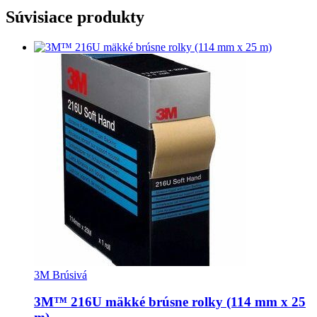
Súvisiace produkty
3M Brúsivá
3M™ 216U mäkké brúsne rolky (114 mm x 25