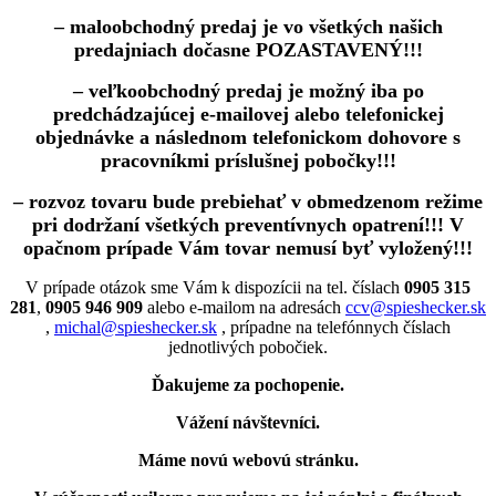
– maloobchodný predaj je vo všetkých našich
predajniach dočasne POZASTAVENÝ!!!
– veľkoobchodný predaj je možný iba po
predchádzajúcej e-mailovej alebo telefonickej
objednávke a následnom telefonickom dohovore s
pracovníkmi príslušnej pobočky!!!
– rozvoz tovaru bude prebiehať v obmedzenom režime
pri dodržaní všetkých preventívnych opatrení!!! V
opačnom prípade Vám tovar nemusí byť vyložený!!!
V prípade otázok sme Vám k dispozícii na tel. číslach
0905 315
281
,
0905 946 909
alebo e-mailom na adresách
ccv@spieshecker.sk
,
michal@spieshecker.sk
, prípadne na telefónnych číslach
jednotlivých pobočiek.
Ďakujeme za pochopenie.
Vážení návštevníci.
Máme novú webovú stránku.