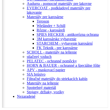
Audurra - pomocné materiály pre lakovne
EVERCOAT - podkladové materiály pre
lakovanie
Materiály pre karosárne
Teroson
Wieländer + Schill
Rôzne - karosáreň
SPIES HECKER - antikorózna ochrana
3M karosárske vybavenie
STARCHEM - vybavenie karosární
FK Teknik - pre karosárne
SCHOLL - materiály na leštenie
stlačený vzduch
PELATEC - ochranné pomôcky
HORN & BAUER - ochranné a špeciálne fólie
APV - maskovací papier
SIA brúsivo
Filtračné materiály do striekacích kabín
Materiály na leštenie
Spotrebný materiál
Stojany, držiaky, vozíky
Nezaradené