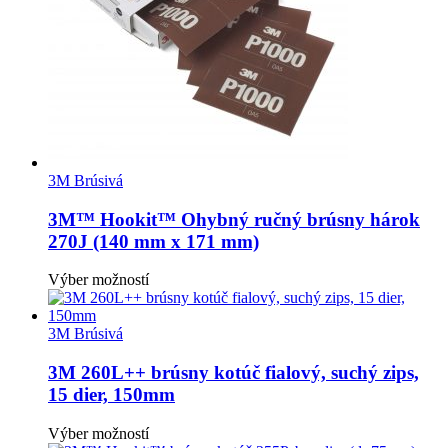
vybrať
na
stránke
produktu.
3M Brúsivá
3M™ Hookit™ Ohybný ručný brúsny hárok
270J (140 mm x 171 mm)
Tento
Výber možností
produkt
má
viacero
3M Brúsivá
variantov.
Možnosti
3M 260L++ brúsny kotúč fialový, suchý zips,
si
15 dier, 150mm
môžete
vybrať
Tento
Výber možností
na