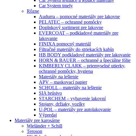
Car System tesniace a lepiace materiály
Car System tmely
Rôzne
Audurra – pomocné materiály pre lakovne
PELATEC – ochranné pomôcky
Doplnkový sortiment pre lakovne
EVERCOAT – podkladové materiály pre
lakovanie
FINIXA pomocný materiál
Filtračné materiály do striekacích kabín
HB BODY podkladové materiály pre lakovanie
HORN & BAUER – ochranné a špeciálne fólie
KIMBERLY CLARK – priemyselné utierky,
ochranné pomôcky, hygiena
Materiály na leštenie
APV – maskovací papier
SCHOLL – materiály na leštenie
SIA brúsivo
STARCHEM – vybavenie lakovní
Stojany, držiaky, vozíky
U-POL – materiály pre autolakovanie
Výpredaj
Materiály pre karosárne
Wieländer + Schill
Teroson