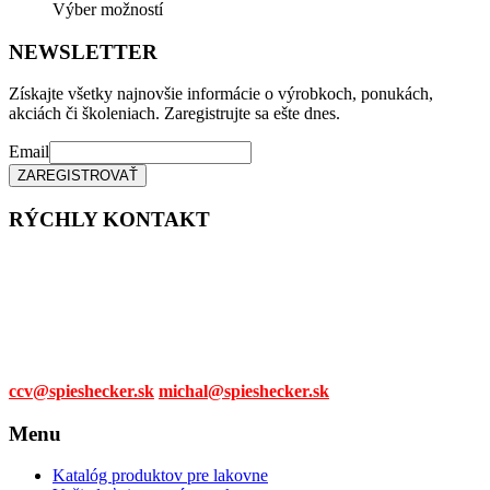
Tento
Výber možností
vybrať
produkt
na
má
NEWSLETTER
stránke
viacero
produktu.
variantov.
Získajte všetky najnovšie informácie o výrobkoch, ponukách,
Možnosti
akciách či školeniach. Zaregistrujte sa ešte dnes.
si
môžete
Email
vybrať
na
stránke
RÝCHLY KONTAKT
produktu.
Tel. čísla:
0905 315 281,
0908 790 630
Mail:
ccv@spieshecker.sk
michal@spieshecker.sk
Menu
Katalóg produktov pre lakovne