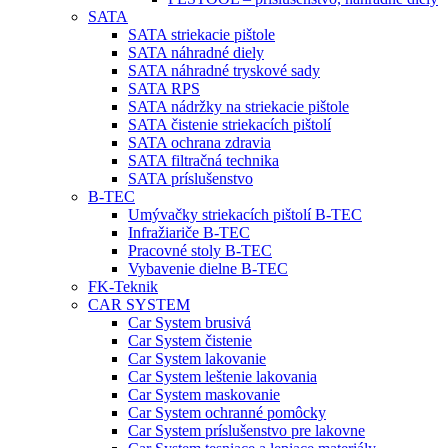
SATA
SATA striekacie pištole
SATA náhradné diely
SATA náhradné tryskové sady
SATA RPS
SATA nádržky na striekacie pištole
SATA čistenie striekacích pištolí
SATA ochrana zdravia
SATA filtračná technika
SATA príslušenstvo
B-TEC
Umývačky striekacích pištolí B-TEC
Infražiariče B-TEC
Pracovné stoly B-TEC
Vybavenie dielne B-TEC
FK-Teknik
CAR SYSTEM
Car System brusivá
Car System čistenie
Car System lakovanie
Car System leštenie lakovania
Car System maskovanie
Car System ochranné pomôcky
Car System príslušenstvo pre lakovne