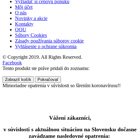
Vyžiadať si cenovú ponuku
Môj účet
O nás
Novinky a akcie
Kontakty
OOU
Súbory Cookies
Zásady používania súborov cookie
Vyhlásenie o ochrane súkromia
© Copyright 2019. All Rights Reserved.
Facebook
Tento produkt ste práve pridali do zoznamu:
Zobraziť košík
Pokračovať
Mimoriadne opatrenia v súvislosti so šírením koronavírusu!!
Vážení zákazníci,
v súvislosti s aktuálnou situáciou na Slovensku dočasne
zavádzame nasledovné opatrenia: