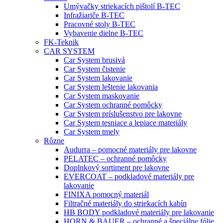
Umývačky striekacích pištolí B-TEC
Infražiariče B-TEC
Pracovné stoly B-TEC
Vybavenie dielne B-TEC
FK-Teknik
CAR SYSTEM
Car System brusivá
Car System čistenie
Car System lakovanie
Car System leštenie lakovania
Car System maskovanie
Car System ochranné pomôcky
Car System príslušenstvo pre lakovne
Car System tesniace a lepiace materiály
Car System tmely
Rôzne
Audurra – pomocné materiály pre lakovne
PELATEC – ochranné pomôcky
Doplnkový sortiment pre lakovne
EVERCOAT – podkladové materiály pre
lakovanie
FINIXA pomocný materiál
Filtračné materiály do striekacích kabín
HB BODY podkladové materiály pre lakovanie
HORN & BAUER – ochranné a špeciálne fólie