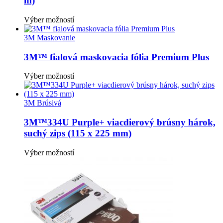
m)
Tento
Výber možností
produkt
má
3M Maskovanie
viacero
variantov.
3M™ fialová maskovacia fólia Premium Plus
Možnosti
si
Tento
Výber možností
môžete
produkt
vybrať
má
na
viacero
3M Brúsivá
stránke
variantov.
produktu.
Možnosti
3M™334U Purple+ viacdierový brúsny hárok,
si
suchý zips (115 x 225 mm)
môžete
vybrať
Tento
Výber možností
na
produkt
stránke
má
produktu.
viacero
variantov.
Možnosti
si
môžete