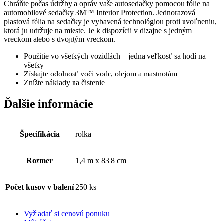
Chráňte počas údržby a opráv vaše autosedačky pomocou fólie na
automobilové sedačky 3M™ Interior Protection. Jednorazová
plastová fólia na sedačky je vybavená technológiou proti uvoľneniu,
ktorá ju udržuje na mieste. Je k dispozícii v dizajne s jedným
vreckom alebo s dvojitým vreckom.
Použitie vo všetkých vozidlách – jedna veľkosť sa hodí na
všetky
Získajte odolnosť voči vode, olejom a mastnotám
Znížte náklady na čistenie
Ďalšie informácie
Špecifikácia
rolka
Rozmer
1,4 m x 83,8 cm
Počet kusov v balení
250 ks
Vyžiadať si cenovú ponuku