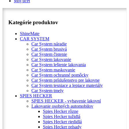
Môj účet
Kategórie produktov
ShineMate
CAR SYSTEM
Car System náradie
Car System brusivá
Car System čistenie
Car System lakovanie
Car System leštenie lakovania
Car System maskovanie
Car System ochranné pomôcky
Car System príslušenstvo pre lakovne
Car System tesniace a lepiace materiály
Car System tmely
SPIES HECKER
SPIES HECKER - vybavenie lakovní
Lakovanie osobných automobilov
Spies Hecker rôzne
Spies Hecker tužidlá
Spies Hecker riedidlá
Spies Hecker prísady