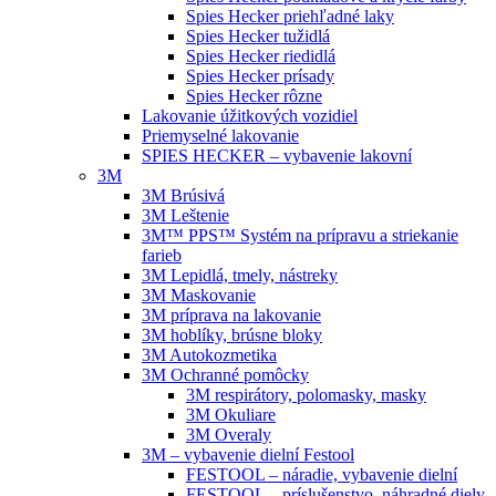
Spies Hecker priehľadné laky
Spies Hecker tužidlá
Spies Hecker riedidlá
Spies Hecker prísady
Spies Hecker rôzne
Lakovanie úžitkových vozidiel
Priemyselné lakovanie
SPIES HECKER – vybavenie lakovní
3M
3M Brúsivá
3M Leštenie
3M™ PPS™ Systém na prípravu a striekanie
farieb
3M Lepidlá, tmely, nástreky
3M Maskovanie
3M príprava na lakovanie
3M hoblíky, brúsne bloky
3M Autokozmetika
3M Ochranné pomôcky
3M respirátory, polomasky, masky
3M Okuliare
3M Overaly
3M – vybavenie dielní Festool
FESTOOL – náradie, vybavenie dielní
FESTOOL – príslušenstvo, náhradné diely