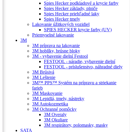
Spies Hecker podkladové a krycie farby
Spies Hecker základy, plniče
Spies Hecker priehľadné laky
Spies Hecker tmely
Lakovanie úžitkových vozidiel
SPIES HECKER krycie farby (UV)
Priemyselné lakovanie
3M
3M príprava na lakovanie
3M hoblíky, brúsne bloky
3M - vybavenie dielní Festool
FESTOOL - náradie, vybavenie dielní
FESTOOL - príslušenstvo, náhradné diely
3M Brúsivá
3M Leštenie
3M™ PPS™ Systém na prípravu a striekanie
farieb
3M Maskovanie
3M Lepidlá, tmely, nástreky
3M Autokozmetika
3M Ochranné pomôcky
3M Overaly
3M Okuliare
3M respirátory, polomasky, masky
SATA