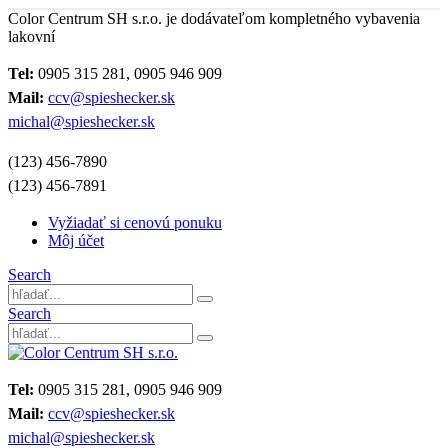
Color Centrum SH s.r.o. je dodávateľom kompletného vybavenia
lakovní
Tel:
0905 315 281, 0905 946 909
Mail:
ccv@spieshecker.sk
michal@spieshecker.sk
(123) 456-7890
(123) 456-7891
Vyžiadať si cenovú ponuku
Môj účet
Search
Search
Tel:
0905 315 281, 0905 946 909
Mail:
ccv@spieshecker.sk
michal@spieshecker.sk