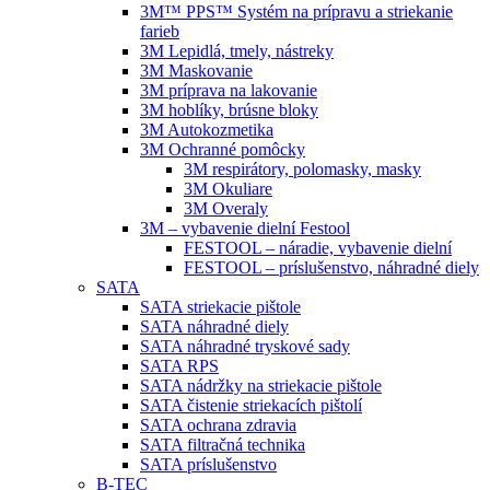
3M™ PPS™ Systém na prípravu a striekanie
farieb
3M Lepidlá, tmely, nástreky
3M Maskovanie
3M príprava na lakovanie
3M hoblíky, brúsne bloky
3M Autokozmetika
3M Ochranné pomôcky
3M respirátory, polomasky, masky
3M Okuliare
3M Overaly
3M – vybavenie dielní Festool
FESTOOL – náradie, vybavenie dielní
FESTOOL – príslušenstvo, náhradné diely
SATA
SATA striekacie pištole
SATA náhradné diely
SATA náhradné tryskové sady
SATA RPS
SATA nádržky na striekacie pištole
SATA čistenie striekacích pištolí
SATA ochrana zdravia
SATA filtračná technika
SATA príslušenstvo
B-TEC