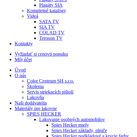
Plagáty SIA
Kompletné katalógy
Videá
SATA TV
SIA TV
COLAD TV
Teroson TV
Kontakty
Vyžiadať si cenovú ponuku
Môj účet
Úvod
O nás
Color Centrum SH s.r.o.
Školenia
Servis striekacích pištolí
Lakovňa
Naši dodávatelia
Materiály pre lakovne
SPIES HECKER
Lakovanie osobných automobilov
Spies Hecker tmely
Spies Hecker základy, plniče
Spies Hecker podkladové a krycie farby