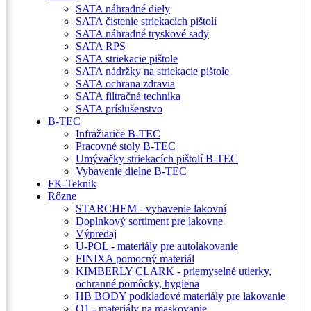
SATA náhradné diely
SATA čistenie striekacích pištolí
SATA náhradné tryskové sady
SATA RPS
SATA striekacie pištole
SATA nádržky na striekacie pištole
SATA ochrana zdravia
SATA filtračná technika
SATA príslušenstvo
B-TEC
Infražiariče B-TEC
Pracovné stoly B-TEC
Umývačky striekacích pištolí B-TEC
Vybavenie dielne B-TEC
FK-Teknik
Rôzne
STARCHEM - vybavenie lakovní
Doplnkový sortiment pre lakovne
Výpredaj
U-POL - materiály pre autolakovanie
FINIXA pomocný materiál
KIMBERLY CLARK - priemyselné utierky,
ochranné pomôcky, hygiena
HB BODY podkladové materiály pre lakovanie
Q1 - materiály na maskovanie