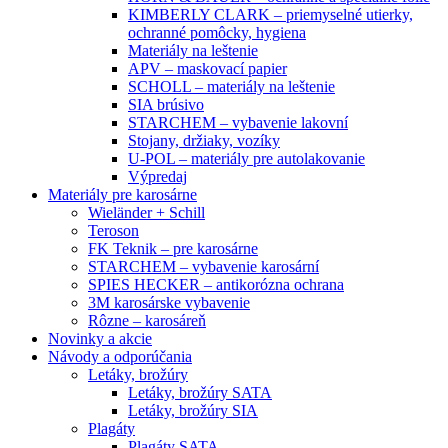
KIMBERLY CLARK – priemyselné utierky,
ochranné pomôcky, hygiena
Materiály na leštenie
APV – maskovací papier
SCHOLL – materiály na leštenie
SIA brúsivo
STARCHEM – vybavenie lakovní
Stojany, držiaky, vozíky
U-POL – materiály pre autolakovanie
Výpredaj
Materiály pre karosárne
Wieländer + Schill
Teroson
FK Teknik – pre karosárne
STARCHEM – vybavenie karosární
SPIES HECKER – antikorózna ochrana
3M karosárske vybavenie
Rôzne – karosáreň
Novinky a akcie
Návody a odporúčania
Letáky, brožúry
Letáky, brožúry SATA
Letáky, brožúry SIA
Plagáty
Plagáty SATA