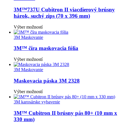
3M™737U Cubitron II viacdierový brúsny
hárok, suchý zips (70 x 396 mm)
Tento
Výber možností
produkt
má
3M Maskovanie
viacero
variantov.
3M™ číra maskovacia fólia
Možnosti
si
Tento
Výber možností
môžete
produkt
vybrať
má
3M Maskovanie
na
viacero
stránke
variantov.
Maskovacia páska 3M 2328
produktu.
Možnosti
si
Tento
Výber možností
môžete
produkt
vybrať
má
3M karosárske vybavenie
na
viacero
stránke
variantov.
3M™ Cubitron II brúsny pás 80+ (10 mm x
produktu.
Možnosti
330 mm)
si
môžete