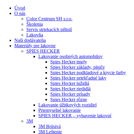
Úvod
O nás
Color Centrum SH s.r.o.
Školenia
Servis striekacích pištolí
Lakovňa
Naši dodávatelia
Materiály pre lakovne
SPIES HECKER
Lakovanie osobných automobilov
Spies Hecker tmely
Spies Hecker základy, plniče
Spies Hecker podkladové a krycie farby
Spies Hecker priehľadné laky
Spies Hecker tužidlá
Spies Hecker riedidlá
Spies Hecker prísady
Spies Hecker rôzne
Lakovanie úžitkových vozidiel
Priemyselné lakovanie
SPIES HECKER – vybavenie lakovní
3M
3M Brúsivá
3M Leštenie