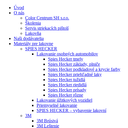
Úvod
O nás
Color Centrum SH s.r.o.
Školenia
Servis striekacích pištolí
Lakovňa
Naši dodávatelia
Materiály pre lakovne
SPIES HECKER
Lakovanie osobných automobilov
Spies Hecker tmely
Spies Hecker základy, plniče
Spies Hecker podkladové a krycie farby
Spies Hecker priehľadné laky
Spies Hecker tužidlá
Spies Hecker riedidlá
Spies Hecker prísady
Spies Hecker rôzne
Lakovanie úžitkových vozidiel
Priemyselné lakovanie
SPIES HECKER – vybavenie lakovní
3M
3M Brúsivá
3M Leštenie