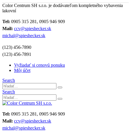
Color Centrum SH s.r.o. je dodávateľom kompletného vybavenia
lakovní
Tel:
0905 315 281, 0905 946 909
Mail:
ccv@spieshecker.sk
michal@spieshecker.sk
(123) 456-7890
(123) 456-7891
Vyžiadať si cenovú ponuku
Môj účet
Search
Search
Tel:
0905 315 281, 0905 946 909
Mail:
ccv@spieshecker.sk
michal@spieshecker.sk