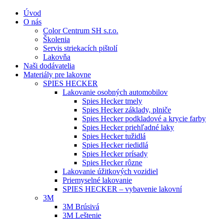
Úvod
O nás
Color Centrum SH s.r.o.
Školenia
Servis striekacích pištolí
Lakovňa
Naši dodávatelia
Materiály pre lakovne
SPIES HECKER
Lakovanie osobných automobilov
Spies Hecker tmely
Spies Hecker základy, plniče
Spies Hecker podkladové a krycie farby
Spies Hecker priehľadné laky
Spies Hecker tužidlá
Spies Hecker riedidlá
Spies Hecker prísady
Spies Hecker rôzne
Lakovanie úžitkových vozidiel
Priemyselné lakovanie
SPIES HECKER – vybavenie lakovní
3M
3M Brúsivá
3M Leštenie