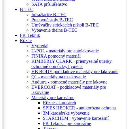
SATA príslušenstvo
B-TEC
Infražiariče B-TEC
Pracovné stoly B-TEC
Umývačky striekacích pištolí B-TEC
Vybavenie dielne B-TEC
FK-Teknik
Rôzne
Výpredaj
U-POL - materiály pre autolakovanie
FINIXA pomocný materiál
KIMBERLY CLARK - priemyselné utierky,
ochranné pomôcky, hygiena
HB BODY podkladové materiály pre lakovanie
Q1 - materiály na maskovanie
Audurra - pomocné materiály pre lakovne
EVERCOAT - podkladové materiály pre
lakovanie
Materiály pre karosárne
Rôzne - karosáreň
SPIES HECKER - antikorózna ochrana
3M karosárske vybavenie
STARCHEM - vybavenie karosární
FK Teknik - pre karosárne
Teroson