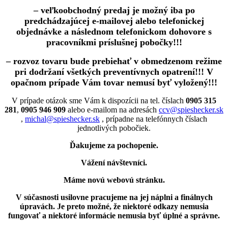
– veľkoobchodný predaj je možný iba po
predchádzajúcej e-mailovej alebo telefonickej
objednávke a následnom telefonickom dohovore s
pracovníkmi príslušnej pobočky!!!
– rozvoz tovaru bude prebiehať v obmedzenom režime
pri dodržaní všetkých preventívnych opatrení!!! V
opačnom prípade Vám tovar nemusí byť vyložený!!!
V prípade otázok sme Vám k dispozícii na tel. číslach
0905 315
281
,
0905 946 909
alebo e-mailom na adresách
ccv@spieshecker.sk
,
michal@spieshecker.sk
, prípadne na telefónnych číslach
jednotlivých pobočiek.
Ďakujeme za pochopenie.
Vážení návštevníci.
Máme novú webovú stránku.
V súčasnosti usilovne pracujeme na jej náplni a finálnych
úpravách.
Je preto možné, že niektoré odkazy nemusia
fungovať
a niektoré informácie nemusia byť úplné a správne.