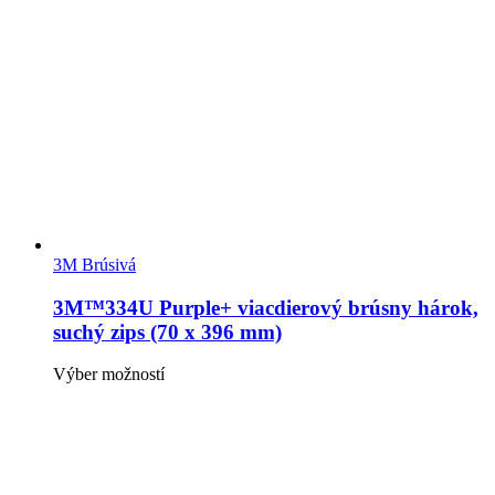
Možnosti
si
môžete
vybrať
na
stránke
produktu.
3M Brúsivá
3M™334U Purple+ viacdierový brúsny hárok,
suchý zips (70 x 396 mm)
Tento
Výber možností
produkt
má
viacero
variantov.
Možnosti
si