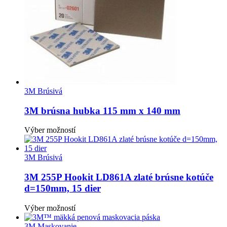
vybrať
na
stránke
produktu.
3M Brúsivá
3M brúsna hubka 115 mm x 140 mm
Tento
Výber možností
produkt
má
viacero
3M Brúsivá
variantov.
Možnosti
3M 255P Hookit LD861A zlaté brúsne kotúče
si
d=150mm, 15 dier
môžete
vybrať
Tento
Výber možností
na
produkt
stránke
má
3M Maskovanie