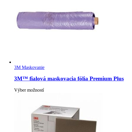
3M Maskovanie
3M™ fialová maskovacia fólia Premium Plus
Tento
Výber možností
produkt
má
viacero
variantov.
Možnosti
si
môžete