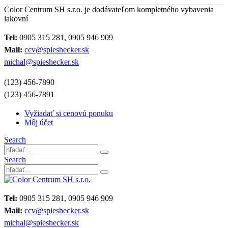
Color Centrum SH s.r.o. je dodávateľom kompletného vybavenia
lakovní
Tel:
0905 315 281, 0905 946 909
Mail:
ccv@spieshecker.sk
michal@spieshecker.sk
(123) 456-7890
(123) 456-7891
Vyžiadať si cenovú ponuku
Môj účet
Search
Search
Tel:
0905 315 281, 0905 946 909
Mail:
ccv@spieshecker.sk
michal@spieshecker.sk