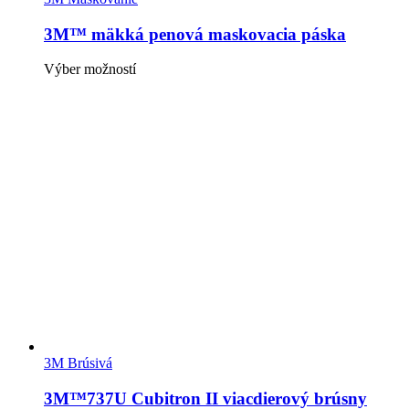
produktu.
viacero
variantov.
3M™ mäkká penová maskovacia páska
Možnosti
si
Tento
Výber možností
môžete
produkt
vybrať
má
na
viacero
stránke
variantov.
produktu.
Možnosti
si
môžete
vybrať
na
stránke
produktu.
3M Brúsivá
3M™737U Cubitron II viacdierový brúsny