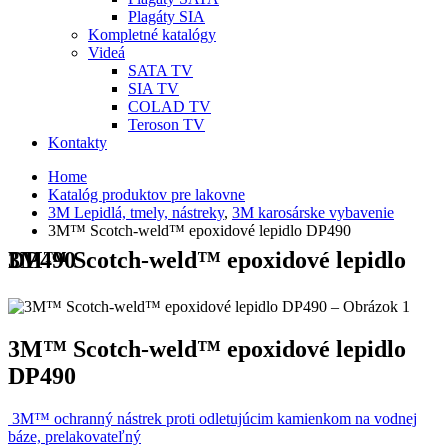
Plagáty SIA
Kompletné katalógy
Videá
SATA TV
SIA TV
COLAD TV
Teroson TV
Kontakty
Home
Katalóg produktov pre lakovne
3M Lepidlá, tmely, nástreky
,
3M karosárske vybavenie
3M™ Scotch-weld™ epoxidové lepidlo DP490
3M™ Scotch-weld™ epoxidové lepidlo DP490
3M™ Scotch-weld™ epoxidové lepidlo
DP490
3M™ ochranný nástrek proti odletujúcim kamienkom na vodnej
báze, prelakovateľný