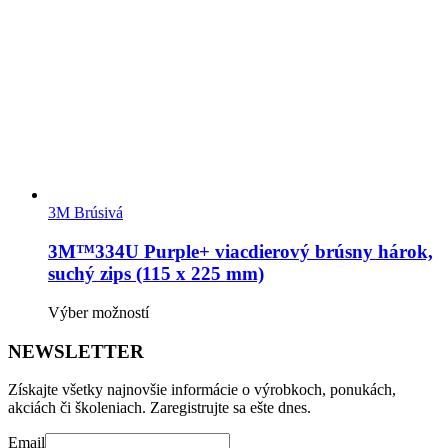
môžete
vybrať
na
stránke
produktu.
3M Brúsivá
3M™334U Purple+ viacdierový brúsny hárok,
suchý zips (115 x 225 mm)
Tento
Výber možností
produkt
má
NEWSLETTER
viacero
variantov.
Získajte všetky najnovšie informácie o výrobkoch, ponukách,
Možnosti
akciách či školeniach. Zaregistrujte sa ešte dnes.
si
môžete
Email