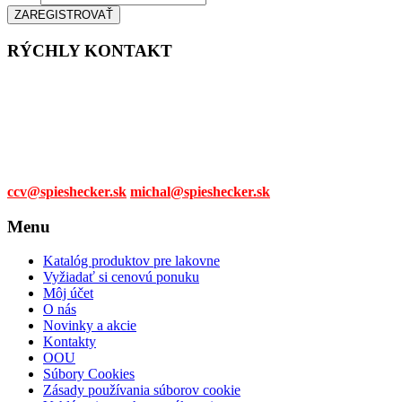
vybrať
na
stránke
RÝCHLY KONTAKT
produktu.
Tel. čísla:
0905 315 281,
0908 790 630
Mail:
ccv@spieshecker.sk
michal@spieshecker.sk
Menu
Katalóg produktov pre lakovne
Vyžiadať si cenovú ponuku
Môj účet
O nás
Novinky a akcie
Kontakty
OOU
Súbory Cookies
Zásady používania súborov cookie