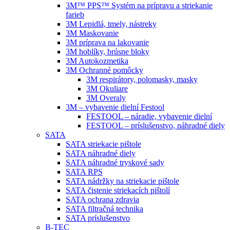
3M™ PPS™ Systém na prípravu a striekanie
farieb
3M Lepidlá, tmely, nástreky
3M Maskovanie
3M príprava na lakovanie
3M hoblíky, brúsne bloky
3M Autokozmetika
3M Ochranné pomôcky
3M respirátory, polomasky, masky
3M Okuliare
3M Overaly
3M – vybavenie dielní Festool
FESTOOL – náradie, vybavenie dielní
FESTOOL – príslušenstvo, náhradné diely
SATA
SATA striekacie pištole
SATA náhradné diely
SATA náhradné tryskové sady
SATA RPS
SATA nádržky na striekacie pištole
SATA čistenie striekacích pištolí
SATA ochrana zdravia
SATA filtračná technika
SATA príslušenstvo
B-TEC