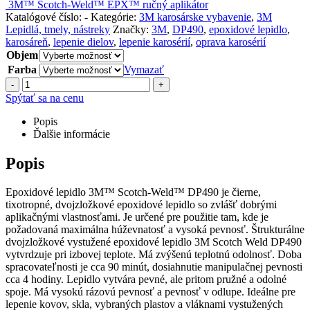
3M™ Scotch-Weld™ EPX™ ručný aplikátor
Katalógové číslo:
-
Kategórie:
3M karosárske vybavenie
,
3M
Lepidlá, tmely, nástreky
Značky:
3M
,
DP490
,
epoxidové lepidlo
,
karosáreň
,
lepenie dielov
,
lepenie karosérií
,
oprava karosérií
Objem
Farba
Vymazať
-
+
Spýtať sa na cenu
Popis
Ďalšie informácie
Popis
Epoxidové lepidlo 3M™ Scotch-Weld™ DP490 je čierne,
tixotropné, dvojzložkové epoxidové lepidlo so zvlášť dobrými
aplikačnými vlastnosťami. Je určené pre použitie tam, kde je
požadovaná maximálna húževnatosť a vysoká pevnosť. Štrukturálne
dvojzložkové vystužené epoxidové lepidlo 3M Scotch Weld DP490
vytvrdzuje pri izbovej teplote. Má zvýšenú teplotnú odolnosť. Doba
spracovateľnosti je cca 90 minút, dosiahnutie manipulačnej pevnosti
cca 4 hodiny. Lepidlo vytvára pevné, ale pritom pružné a odolné
spoje. Má vysokú rázovú pevnosť a pevnosť v odlupe. Ideálne pre
lepenie kovov, skla, vybraných plastov a vláknami vystužených