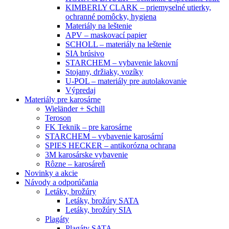
KIMBERLY CLARK – priemyselné utierky,
ochranné pomôcky, hygiena
Materiály na leštenie
APV – maskovací papier
SCHOLL – materiály na leštenie
SIA brúsivo
STARCHEM – vybavenie lakovní
Stojany, držiaky, vozíky
U-POL – materiály pre autolakovanie
Výpredaj
Materiály pre karosárne
Wieländer + Schill
Teroson
FK Teknik – pre karosárne
STARCHEM – vybavenie karosární
SPIES HECKER – antikorózna ochrana
3M karosárske vybavenie
Rôzne – karosáreň
Novinky a akcie
Návody a odporúčania
Letáky, brožúry
Letáky, brožúry SATA
Letáky, brožúry SIA
Plagáty
Plagáty SATA