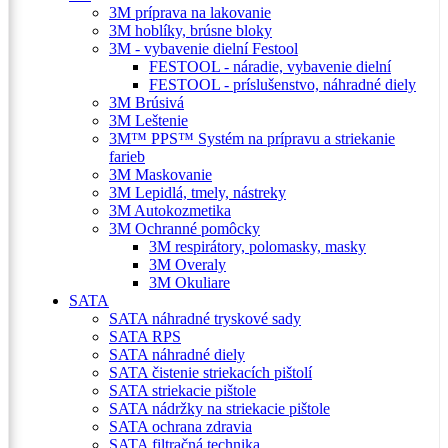
3M príprava na lakovanie
3M hoblíky, brúsne bloky
3M - vybavenie dielní Festool
FESTOOL - náradie, vybavenie dielní
FESTOOL - príslušenstvo, náhradné diely
3M Brúsivá
3M Leštenie
3M™ PPS™ Systém na prípravu a striekanie
farieb
3M Maskovanie
3M Lepidlá, tmely, nástreky
3M Autokozmetika
3M Ochranné pomôcky
3M respirátory, polomasky, masky
3M Overaly
3M Okuliare
SATA
SATA náhradné tryskové sady
SATA RPS
SATA náhradné diely
SATA čistenie striekacích pištolí
SATA striekacie pištole
SATA nádržky na striekacie pištole
SATA ochrana zdravia
SATA filtračná technika