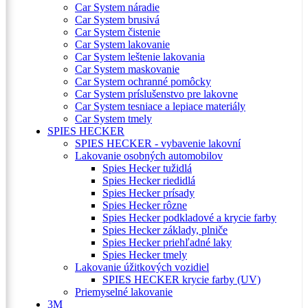
Car System náradie
Car System brusivá
Car System čistenie
Car System lakovanie
Car System leštenie lakovania
Car System maskovanie
Car System ochranné pomôcky
Car System príslušenstvo pre lakovne
Car System tesniace a lepiace materiály
Car System tmely
SPIES HECKER
SPIES HECKER - vybavenie lakovní
Lakovanie osobných automobilov
Spies Hecker tužidlá
Spies Hecker riedidlá
Spies Hecker prísady
Spies Hecker rôzne
Spies Hecker podkladové a krycie farby
Spies Hecker základy, plniče
Spies Hecker priehľadné laky
Spies Hecker tmely
Lakovanie úžitkových vozidiel
SPIES HECKER krycie farby (UV)
Priemyselné lakovanie
3M