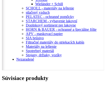
Wieländer + Schill
SCHOLL - materiály na leštenie
stlačený vzduch
PELATEC - ochranné pomôcky
STARCHEM - vybavenie lakovní
Doplnkový sortiment pre lakovne
HORN & BAUER - ochranné a špeciálne fólie
APV - maskovací papier
SIA brúsivo
Filtračné materiály do striekacích kabín
Materiály na leštenie
Spotrebný materiál
Stojany, držiaky, vozíky
Nezaradené
Súvisiace produkty