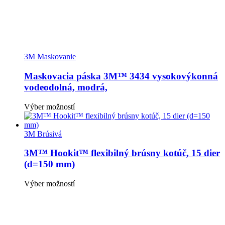
3M Maskovanie
Maskovacia páska 3M™ 3434 vysokovýkonná
vodeodolná, modrá,
Tento
Výber možností
produkt
má
viacero
3M Brúsivá
variantov.
Možnosti
3M™ Hookit™ flexibilný brúsny kotúč, 15 dier
si
(d=150 mm)
môžete
vybrať
Tento
Výber možností
na
produkt
stránke
má
produktu.
viacero
variantov.