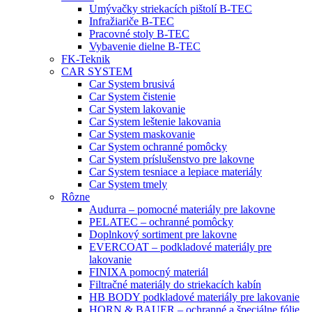
Umývačky striekacích pištolí B-TEC
Infražiariče B-TEC
Pracovné stoly B-TEC
Vybavenie dielne B-TEC
FK-Teknik
CAR SYSTEM
Car System brusivá
Car System čistenie
Car System lakovanie
Car System leštenie lakovania
Car System maskovanie
Car System ochranné pomôcky
Car System príslušenstvo pre lakovne
Car System tesniace a lepiace materiály
Car System tmely
Rôzne
Audurra – pomocné materiály pre lakovne
PELATEC – ochranné pomôcky
Doplnkový sortiment pre lakovne
EVERCOAT – podkladové materiály pre
lakovanie
FINIXA pomocný materiál
Filtračné materiály do striekacích kabín
HB BODY podkladové materiály pre lakovanie
HORN & BAUER – ochranné a špeciálne fólie