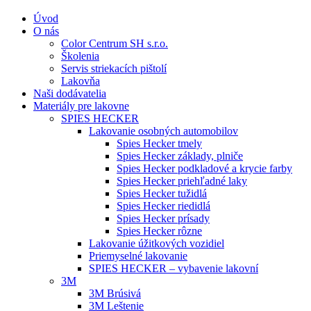
Úvod
O nás
Color Centrum SH s.r.o.
Školenia
Servis striekacích pištolí
Lakovňa
Naši dodávatelia
Materiály pre lakovne
SPIES HECKER
Lakovanie osobných automobilov
Spies Hecker tmely
Spies Hecker základy, plniče
Spies Hecker podkladové a krycie farby
Spies Hecker priehľadné laky
Spies Hecker tužidlá
Spies Hecker riedidlá
Spies Hecker prísady
Spies Hecker rôzne
Lakovanie úžitkových vozidiel
Priemyselné lakovanie
SPIES HECKER – vybavenie lakovní
3M
3M Brúsivá
3M Leštenie