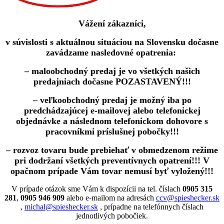
Vážení zákazníci,
v súvislosti s aktuálnou situáciou na Slovensku dočasne
zavádzame nasledovné opatrenia:
– maloobchodný predaj je vo všetkých našich
predajniach dočasne POZASTAVENÝ!!!
– veľkoobchodný predaj je možný iba po
predchádzajúcej e-mailovej alebo telefonickej
objednávke a následnom telefonickom dohovore s
pracovníkmi príslušnej pobočky!!!
– rozvoz tovaru bude prebiehať v obmedzenom režime
pri dodržaní všetkých preventívnych opatrení!!! V
opačnom prípade Vám tovar nemusí byť vyložený!!!
V prípade otázok sme Vám k dispozícii na tel. číslach
0905 315
281
,
0905 946 909
alebo e-mailom na adresách
ccv@spieshecker.sk
,
michal@spieshecker.sk
, prípadne na telefónnych číslach
jednotlivých pobočiek.