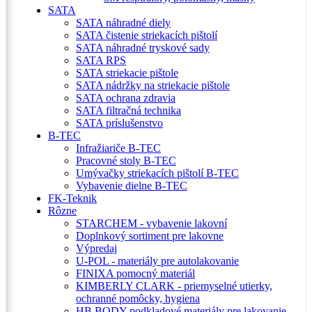
SATA
SATA náhradné diely
SATA čistenie striekacích pištolí
SATA náhradné tryskové sady
SATA RPS
SATA striekacie pištole
SATA nádržky na striekacie pištole
SATA ochrana zdravia
SATA filtračná technika
SATA príslušenstvo
B-TEC
Infražiariče B-TEC
Pracovné stoly B-TEC
Umývačky striekacích pištolí B-TEC
Vybavenie dielne B-TEC
FK-Teknik
Rôzne
STARCHEM - vybavenie lakovní
Doplnkový sortiment pre lakovne
Výpredaj
U-POL - materiály pre autolakovanie
FINIXA pomocný materiál
KIMBERLY CLARK - priemyselné utierky,
ochranné pomôcky, hygiena
HB BODY podkladové materiály pre lakovanie