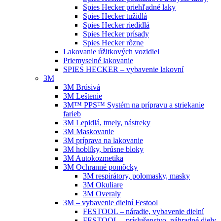
Spies Hecker priehľadné laky
Spies Hecker tužidlá
Spies Hecker riedidlá
Spies Hecker prísady
Spies Hecker rôzne
Lakovanie úžitkových vozidiel
Priemyselné lakovanie
SPIES HECKER – vybavenie lakovní
3M
3M Brúsivá
3M Leštenie
3M™ PPS™ Systém na prípravu a striekanie
farieb
3M Lepidlá, tmely, nástreky
3M Maskovanie
3M príprava na lakovanie
3M hoblíky, brúsne bloky
3M Autokozmetika
3M Ochranné pomôcky
3M respirátory, polomasky, masky
3M Okuliare
3M Overaly
3M – vybavenie dielní Festool
FESTOOL – náradie, vybavenie dielní
FESTOOL – príslušenstvo, náhradné diely