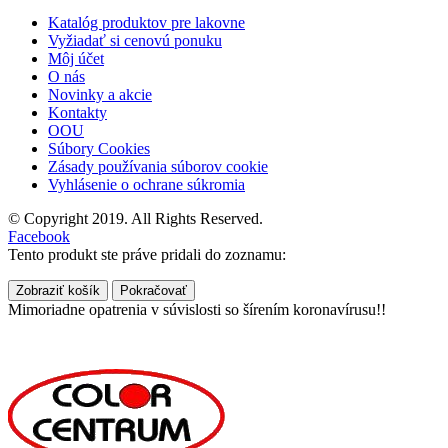
Katalóg produktov pre lakovne
Vyžiadať si cenovú ponuku
Môj účet
O nás
Novinky a akcie
Kontakty
OOU
Súbory Cookies
Zásady používania súborov cookie
Vyhlásenie o ochrane súkromia
© Copyright 2019. All Rights Reserved.
Facebook
Tento produkt ste práve pridali do zoznamu:
Zobraziť košík
Pokračovať
Mimoriadne opatrenia v súvislosti so šírením koronavírusu!!