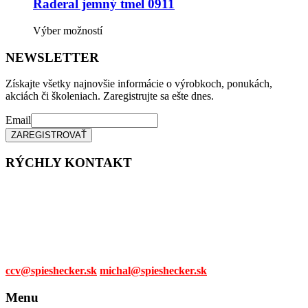
Možnosti
Raderal jemný tmel 0911
si
môžete
Tento
Výber možností
vybrať
produkt
na
má
NEWSLETTER
stránke
viacero
produktu.
variantov.
Získajte všetky najnovšie informácie o výrobkoch, ponukách,
Možnosti
akciách či školeniach. Zaregistrujte sa ešte dnes.
si
môžete
Email
vybrať
na
stránke
RÝCHLY KONTAKT
produktu.
Tel. čísla:
0905 315 281,
0908 790 630
Mail:
ccv@spieshecker.sk
michal@spieshecker.sk
Menu