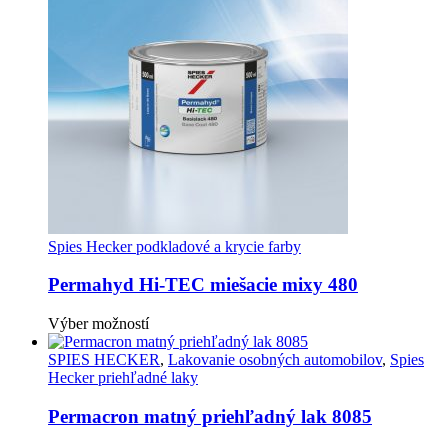
Spies Hecker podkladové a krycie farby
Permahyd Hi-TEC miešacie mixy 480
Tento
Výber možností
produkt
má
SPIES HECKER
,
Lakovanie osobných automobilov
,
Spies
viacero
Hecker priehľadné laky
variantov.
Možnosti
Permacron matný priehľadný lak 8085
si