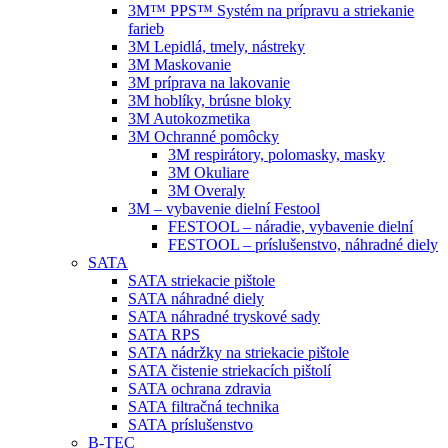
3M™ PPS™ Systém na prípravu a striekanie
farieb
3M Lepidlá, tmely, nástreky
3M Maskovanie
3M príprava na lakovanie
3M hoblíky, brúsne bloky
3M Autokozmetika
3M Ochranné pomôcky
3M respirátory, polomasky, masky
3M Okuliare
3M Overaly
3M – vybavenie dielní Festool
FESTOOL – náradie, vybavenie dielní
FESTOOL – príslušenstvo, náhradné diely
SATA
SATA striekacie pištole
SATA náhradné diely
SATA náhradné tryskové sady
SATA RPS
SATA nádržky na striekacie pištole
SATA čistenie striekacích pištolí
SATA ochrana zdravia
SATA filtračná technika
SATA príslušenstvo
B-TEC