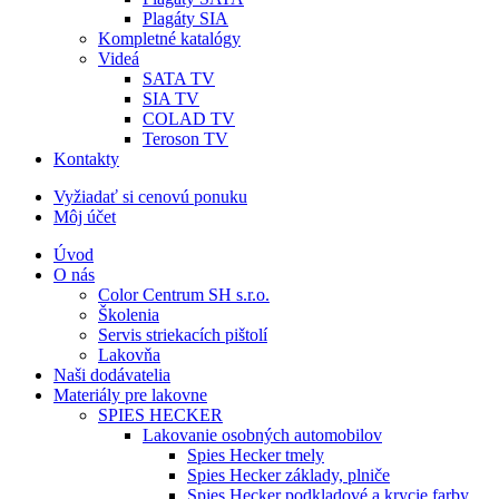
Plagáty SIA
Kompletné katalógy
Videá
SATA TV
SIA TV
COLAD TV
Teroson TV
Kontakty
Vyžiadať si cenovú ponuku
Môj účet
Úvod
O nás
Color Centrum SH s.r.o.
Školenia
Servis striekacích pištolí
Lakovňa
Naši dodávatelia
Materiály pre lakovne
SPIES HECKER
Lakovanie osobných automobilov
Spies Hecker tmely
Spies Hecker základy, plniče
Spies Hecker podkladové a krycie farby