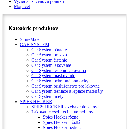
Vyžiadať si cenovú ponuku
Môj účet
Kategórie produktov
ShineMate
CAR SYSTEM
Car System náradie
Car System brusivá
Car System čistenie
Car System lakovanie
Car System leštenie lakovania
Car System maskovanie
Car System ochranné pomôcky
Car System príslušenstvo pre lakovne
Car System tesniace a lepiace materiály
Car System tmely
SPIES HECKER
SPIES HECKER - vybavenie lakovní
Lakovanie osobných automobilov
Spies Hecker rôzne
Spies Hecker tužidlá
Spies Hecker riedidlá