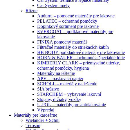
Car System tesniace a lepiace materiály
Car System tmely
Rôzne
Audurra – pomocné materiály pre lakovne
PELATEC – ochranné pomôcky
Doplnkový sortiment pre lakovne
EVERCOAT – podkladové materiály pre
lakovanie
FINIXA pomocný materiál
Filtračné materiály do striekacích kabín
HB BODY podkladové materiály pre lakovanie
HORN & BAUER – ochranné a špeciálne fólie
KIMBERLY CLARK – priemyselné utierky,
ochranné pomôcky, hygiena
Materiály na leštenie
APV – maskovací papier
SCHOLL – materiály na leštenie
SIA brúsivo
STARCHEM – vybavenie lakovní
Stojany, držiaky, vozíky
U-POL – materiály pre autolakovanie
Výpredaj
Materiály pre karosárne
Wieländer + Schill
Teroson