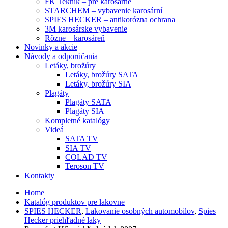
FK Teknik – pre karosárne
STARCHEM – vybavenie karosární
SPIES HECKER – antikorózna ochrana
3M karosárske vybavenie
Rôzne – karosáreň
Novinky a akcie
Návody a odporúčania
Letáky, brožúry
Letáky, brožúry SATA
Letáky, brožúry SIA
Plagáty
Plagáty SATA
Plagáty SIA
Kompletné katalógy
Videá
SATA TV
SIA TV
COLAD TV
Teroson TV
Kontakty
Home
Katalóg produktov pre lakovne
SPIES HECKER
,
Lakovanie osobných automobilov
,
Spies
Hecker priehľadné laky