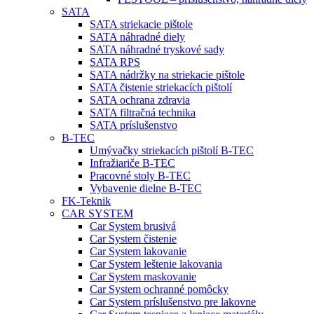
SATA
SATA striekacie pištole
SATA náhradné diely
SATA náhradné tryskové sady
SATA RPS
SATA nádržky na striekacie pištole
SATA čistenie striekacích pištolí
SATA ochrana zdravia
SATA filtračná technika
SATA príslušenstvo
B-TEC
Umývačky striekacích pištolí B-TEC
Infražiariče B-TEC
Pracovné stoly B-TEC
Vybavenie dielne B-TEC
FK-Teknik
CAR SYSTEM
Car System brusivá
Car System čistenie
Car System lakovanie
Car System leštenie lakovania
Car System maskovanie
Car System ochranné pomôcky
Car System príslušenstvo pre lakovne