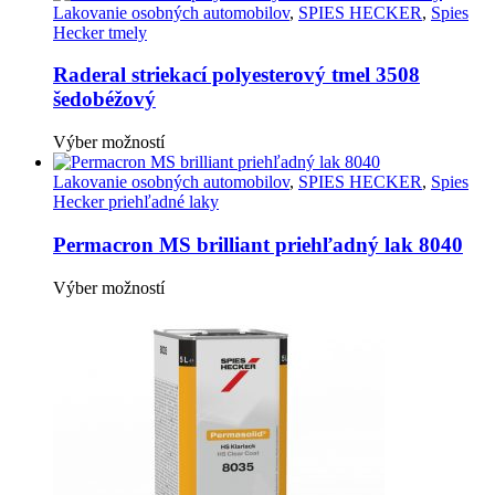
stránke
má
Lakovanie osobných automobilov
,
SPIES HECKER
,
Spies
produktu.
viacero
Hecker tmely
variantov.
Možnosti
Raderal striekací polyesterový tmel 3508
si
šedobéžový
môžete
vybrať
Tento
Výber možností
na
produkt
stránke
má
Lakovanie osobných automobilov
,
SPIES HECKER
,
Spies
produktu.
viacero
Hecker priehľadné laky
variantov.
Možnosti
Permacron MS brilliant priehľadný lak 8040
si
môžete
Tento
Výber možností
vybrať
produkt
na
má
stránke
viacero
produktu.
variantov.
Možnosti
si
môžete
vybrať
na
stránke