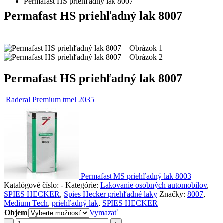
Permafast HS priehľadný lak 8007
Permafast HS priehľadný lak 8007
Permafast HS priehľadný lak 8007
Raderal Premium tmel 2035
Permafast MS priehľadný lak 8003
Katalógové číslo:
-
Kategórie:
Lakovanie osobných automobilov
,
SPIES HECKER
,
Spies Hecker priehľadné laky
Značky:
8007
,
Medium Tech
,
priehľadný lak
,
SPIES HECKER
Objem
Vymazať