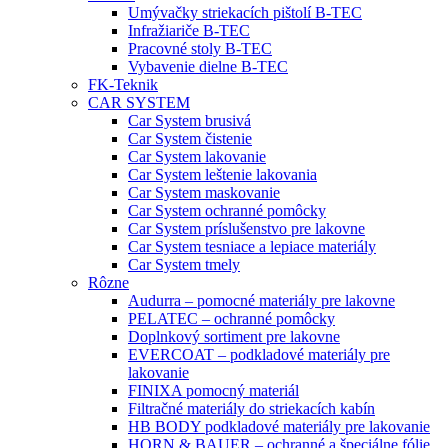
Umývačky striekacích pištolí B-TEC
Infražiariče B-TEC
Pracovné stoly B-TEC
Vybavenie dielne B-TEC
FK-Teknik
CAR SYSTEM
Car System brusivá
Car System čistenie
Car System lakovanie
Car System leštenie lakovania
Car System maskovanie
Car System ochranné pomôcky
Car System príslušenstvo pre lakovne
Car System tesniace a lepiace materiály
Car System tmely
Rôzne
Audurra – pomocné materiály pre lakovne
PELATEC – ochranné pomôcky
Doplnkový sortiment pre lakovne
EVERCOAT – podkladové materiály pre
lakovanie
FINIXA pomocný materiál
Filtračné materiály do striekacích kabín
HB BODY podkladové materiály pre lakovanie
HORN & BAUER – ochranné a špeciálne fólie