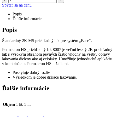
-
+
Spýtať sa na cenu
Popis
Ďalšie informácie
Popis
Štandardný 2K MS priehľadný lak pre systém „Base“.
Permacron HS priehľadný lak 8007 je veľmi lesklý 2K priehľadný
lak s vysokým obsahom pevných častíc vhodný na všetky opravy
lakovania dielcov ako aj celolaky. Umožňuje jednoduchú aplikáciu
v kombinácii s Permacron HS tužidlami.
Poskytuje dobrý rozliv
Výsledkom je dobre držiace lakovanie.
Ďalšie informácie
Objem
1 lit, 5 lit