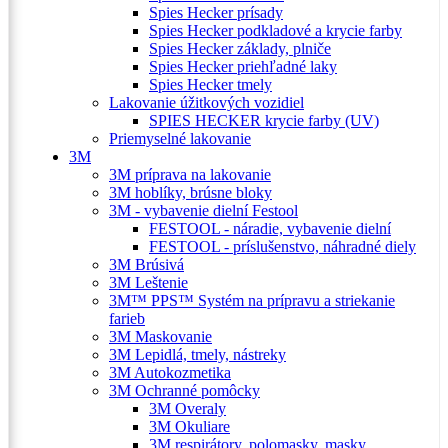
Spies Hecker prísady
Spies Hecker podkladové a krycie farby
Spies Hecker základy, plniče
Spies Hecker priehľadné laky
Spies Hecker tmely
Lakovanie úžitkových vozidiel
SPIES HECKER krycie farby (UV)
Priemyselné lakovanie
3M
3M príprava na lakovanie
3M hoblíky, brúsne bloky
3M - vybavenie dielní Festool
FESTOOL - náradie, vybavenie dielní
FESTOOL - príslušenstvo, náhradné diely
3M Brúsivá
3M Leštenie
3M™ PPS™ Systém na prípravu a striekanie
farieb
3M Maskovanie
3M Lepidlá, tmely, nástreky
3M Autokozmetika
3M Ochranné pomôcky
3M Overaly
3M Okuliare
3M respirátory, polomasky, masky