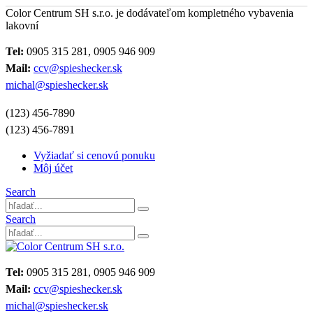
Color Centrum SH s.r.o. je dodávateľom kompletného vybavenia
lakovní
Tel:
0905 315 281, 0905 946 909
Mail:
ccv@spieshecker.sk
michal@spieshecker.sk
(123) 456-7890
(123) 456-7891
Vyžiadať si cenovú ponuku
Môj účet
Search
Search
Tel:
0905 315 281, 0905 946 909
Mail:
ccv@spieshecker.sk
michal@spieshecker.sk