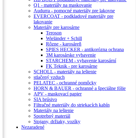
Q1 - materiály na maskovanie
Audurra - pomocné materiály pre lakovne
EVERCOAT - podkladové materiály pre
lakovanie
Materiály pre karosárne
Teroson
Wieländer + Schill
Rôzne - karosáreň
SPIES HECKER - antikorózna ochrana
3M karosárske vybavenie
STARCHEM - vybavenie karosární
FK Teknik - pre karosárne
SCHOLL - materiály na leštenie
stlačený vzduch
PELATEC - ochranné pomôcky
HORN & BAUER - ochranné a špeciálne fólie
APV - maskovací papier
SIA brúsivo
Filtračné materiály do striekacích kabín
Materiály na leštenie
Spotrebný materiál
Stojany, držiaky, vozíky
Nezaradené