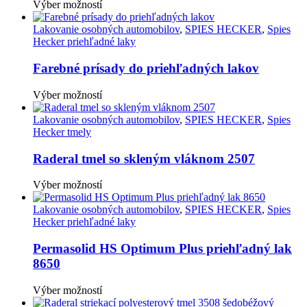
môžete
Tento
Výber možností
vybrať
produkt
na
má
Lakovanie osobných automobilov
,
SPIES HECKER
,
Spies
stránke
viacero
Hecker priehľadné laky
produktu.
variantov.
Možnosti
Farebné prísady do priehľadných lakov
si
môžete
Tento
Výber možností
vybrať
produkt
na
má
Lakovanie osobných automobilov
,
SPIES HECKER
,
Spies
stránke
viacero
Hecker tmely
produktu.
variantov.
Možnosti
Raderal tmel so skleným vláknom 2507
si
môžete
Tento
Výber možností
vybrať
produkt
na
má
Lakovanie osobných automobilov
,
SPIES HECKER
,
Spies
stránke
viacero
Hecker priehľadné laky
produktu.
variantov.
Možnosti
Permasolid HS Optimum Plus priehľadný lak
si
8650
môžete
vybrať
Tento
Výber možností
na
produkt