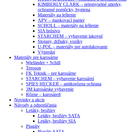
KIMBERLY CLARK – priemyselné utierky,
ochranné pomôcky, hygiena
Materiály na leštenie
APV – maskovací papier
SCHOLL – materiály na leštenie
SIA brúsivo
STARCHEM – vybavenie lakovní
Stojany, držiaky, vozíky
U-POL – materiály pre autolakovanie
Výpredaj
Materiály pre karosárne
Wieländer + Schill
Teroson
FK Teknik – pre karosárne
STARCHEM – vybavenie karosární
SPIES HECKER – antikorózna ochrana
3M karosárske vybavenie
Rôzne – karosáreň
Novinky a akcie
Návody a odporúčania
Letáky, brožúry
Letáky, brožúry SATA
Letáky, brožúry SIA
Plagáty
Plagáty SATA