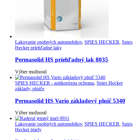
produktu.
Lakovanie osobných automobilov
,
SPIES HECKER
,
Spies
Hecker priehľadné laky
Permasolid HS priehľadný lak 8035
Tento
Výber možností
produkt
má
SPIES HECKER - antikorózna ochrana
,
Spies Hecker
viacero
základy, plniče
variantov.
Možnosti
Permasolid HS Vario základový plnič 5340
si
môžete
Tento
Výber možností
vybrať
produkt
na
má
Lakovanie osobných automobilov
,
SPIES HECKER
,
Spies
stránke
viacero
Hecker tmely
produktu.
variantov.