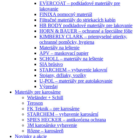
EVERCOAT – podkladové materiály pre
lakovanie
FINIXA pomocný materiál
Filtračné materiály do striekacích kabín
HB BODY podkladové materiály pre lakovanie
HORN & BAUER – ochranné a špeciálne fólie
KIMBERLY CLARK – priemyselné utierky,
ochranné pomôcky, hygiena
Materiály na leštenie
APV – maskovací papier
SCHOLL – materiály na leštenie
SIA brúsivo
STARCHEM – vybavenie lakovní
Stojany, držiaky, vozíky
U-POL – materiály pre autolakovanie
Výpredaj
Materiály pre karosárne
Wieländer + Schill
Teroson
FK Teknik – pre karosárne
STARCHEM – vybavenie karosární
SPIES HECKER – antikorózna ochrana
3M karosárske vybavenie
Rôzne – karosáreň
Novinky a akcie