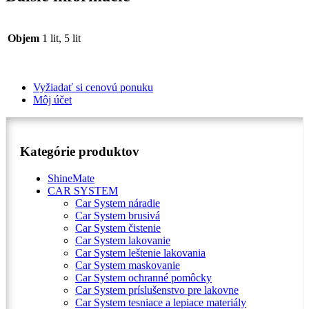
Objem
1 lit, 5 lit
Vyžiadať si cenovú ponuku
Môj účet
Kategórie produktov
ShineMate
CAR SYSTEM
Car System náradie
Car System brusivá
Car System čistenie
Car System lakovanie
Car System leštenie lakovania
Car System maskovanie
Car System ochranné pomôcky
Car System príslušenstvo pre lakovne
Car System tesniace a lepiace materiály