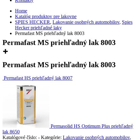
Kontakty
Home
Katalóg produktov pre lakovne
SPIES HECKER
,
Lakovanie osobných automobilov
,
Spies
Hecker priehľadné laky
Permafast MS priehľadný lak 8003
Permafast MS priehľadný lak 8003
Permafast MS priehľadný lak 8003
Permafast HS priehľadný lak 8007
Permasolid HS Optimum Plus priehľadný
lak 8650
Katalógové číslo:
-
Kategórie:
Lakovanie osobných automobilov
,