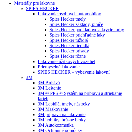
Materiály pre lakovne
SPIES HECKER
Lakovanie osobných automobilov
Spies Hecker tmely
Spies Hecker základy, plniče
Spies Hecker podkladové a krycie farby
Spies Hecker priehľadné laky
Spies Hecker tužidlá
Spies Hecker riedidlá
Spies Hecker prísady
Spies Hecker rôzne
Lakovanie úžitkových vozidiel
Priemyselné lakovanie
SPIES HECKER – vybavenie lakovní
3M
3M Brúsivá
3M Leštenie
3M™ PPS™ Systém na prípravu a striekanie
farieb
3M Lepidlá, tmely, nástreky
3M Maskovanie
3M príprava na lakovanie
3M hoblíky, brúsne bloky
3M Autokozmetika
3M Ochranné pomôcky