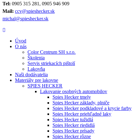
Tel:
0905 315 281, 0905 946 909
Mail:
ccv@spieshecker.sk
michal@spieshecker.sk
Úvod
O nás
Color Centrum SH s.r.o.
Školenia
Servis striekacích pištolí
Lakovňa
Naši dodávatelia
Materiály pre lakovne
SPIES HECKER
Lakovanie osobných automobilov
Spies Hecker tmely
Spies Hecker základy, plniče
Spies Hecker podkladové a krycie farby
Spies Hecker priehľadné laky
Spies Hecker tužidlá
Spies Hecker riedidlá
Spies Hecker prísady
Spies Hecker rôzne