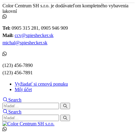
Color Centrum SH s.r.o. je dodávateľom kompletného vybavenia
lakovní
Tel:
0905 315 281, 0905 946 909
Mail:
ccv@spieshecker.sk
michal@spieshecker.sk
(123) 456-7890
(123) 456-7891
Vyžiadať si cenovú ponuku
Môj účet
Search
Search