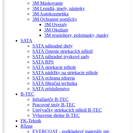
3M Maskovanie
3M Lepidlá, tmely, nástreky
3M Autokozmetika
3M Ochranné pomôcky
3M Overaly
3M Okuliare
3M respirátory, polomasky, masky
SATA
SATA náhradné diely
SATA čistenie striekacích pištolí
SATA náhradné tryskové sady
SATA RPS
SATA striekacie pištole
SATA nádržky na striekacie pištole
SATA ochrana zdravia
SATA filtračná technika
SATA príslušenstvo
B-TEC
Infražiariče B-TEC
Pracovné stoly B-TEC
Umývačky striekacích pištolí B-TEC
Vybavenie dielne B-TEC
FK-Teknik
Rôzne
EVERCOAT - podkladové materiály pre