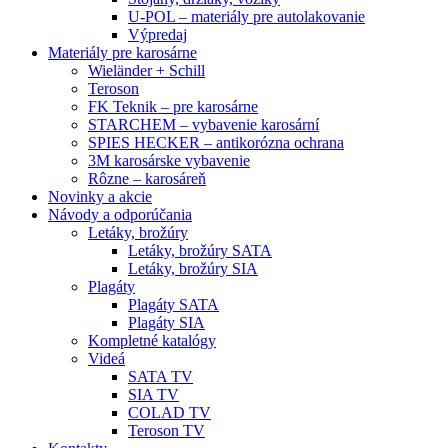
U-POL – materiály pre autolakovanie
Výpredaj
Materiály pre karosárne
Wieländer + Schill
Teroson
FK Teknik – pre karosárne
STARCHEM – vybavenie karosární
SPIES HECKER – antikorózna ochrana
3M karosárske vybavenie
Rôzne – karosáreň
Novinky a akcie
Návody a odporúčania
Letáky, brožúry
Letáky, brožúry SATA
Letáky, brožúry SIA
Plagáty
Plagáty SATA
Plagáty SIA
Kompletné katalógy
Videá
SATA TV
SIA TV
COLAD TV
Teroson TV