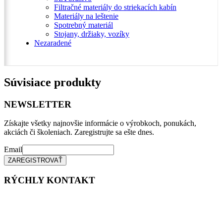
Filtračné materiály do striekacích kabín
Materiály na leštenie
Spotrebný materiál
Stojany, držiaky, vozíky
Nezaradené
Súvisiace produkty
NEWSLETTER
Získajte všetky najnovšie informácie o výrobkoch, ponukách,
akciách či školeniach. Zaregistrujte sa ešte dnes.
Email
RÝCHLY KONTAKT
Tel. čísla: