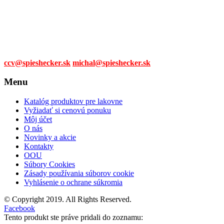
0905 315 281,
0908 790 630
Mail:
ccv@spieshecker.sk
michal@spieshecker.sk
Menu
Katalóg produktov pre lakovne
Vyžiadať si cenovú ponuku
Môj účet
O nás
Novinky a akcie
Kontakty
OOU
Súbory Cookies
Zásady používania súborov cookie
Vyhlásenie o ochrane súkromia
© Copyright 2019. All Rights Reserved.
Facebook
Tento produkt ste práve pridali do zoznamu: