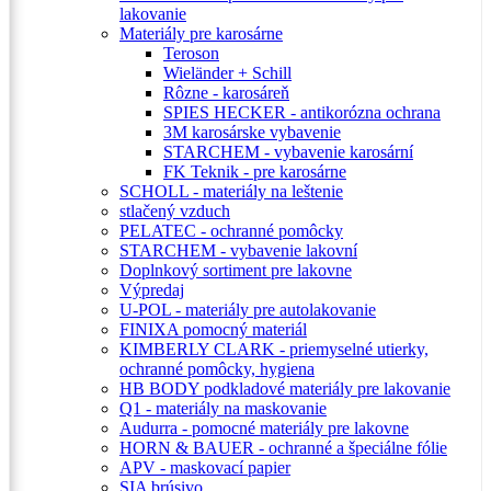
lakovanie
Materiály pre karosárne
Teroson
Wieländer + Schill
Rôzne - karosáreň
SPIES HECKER - antikorózna ochrana
3M karosárske vybavenie
STARCHEM - vybavenie karosární
FK Teknik - pre karosárne
SCHOLL - materiály na leštenie
stlačený vzduch
PELATEC - ochranné pomôcky
STARCHEM - vybavenie lakovní
Doplnkový sortiment pre lakovne
Výpredaj
U-POL - materiály pre autolakovanie
FINIXA pomocný materiál
KIMBERLY CLARK - priemyselné utierky,
ochranné pomôcky, hygiena
HB BODY podkladové materiály pre lakovanie
Q1 - materiály na maskovanie
Audurra - pomocné materiály pre lakovne
HORN & BAUER - ochranné a špeciálne fólie
APV - maskovací papier
SIA brúsivo