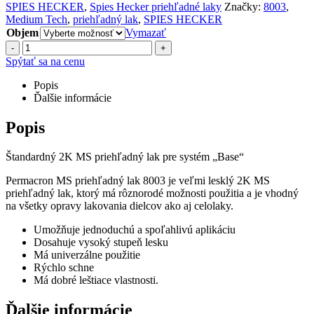
SPIES HECKER
,
Spies Hecker priehľadné laky
Značky:
8003
,
Medium Tech
,
priehľadný lak
,
SPIES HECKER
Objem
Vymazať
-
+
Spýtať sa na cenu
Popis
Ďalšie informácie
Popis
Štandardný 2K MS priehľadný lak pre systém „Base“
Permacron MS priehľadný lak 8003 je veľmi lesklý 2K MS
priehľadný lak, ktorý má rôznorodé možnosti použitia a je vhodný
na všetky opravy lakovania dielcov ako aj celolaky.
Umožňuje jednoduchú a spoľahlivú aplikáciu
Dosahuje vysoký stupeň lesku
Má univerzálne použitie
Rýchlo schne
Má dobré leštiace vlastnosti.
Ďalšie informácie