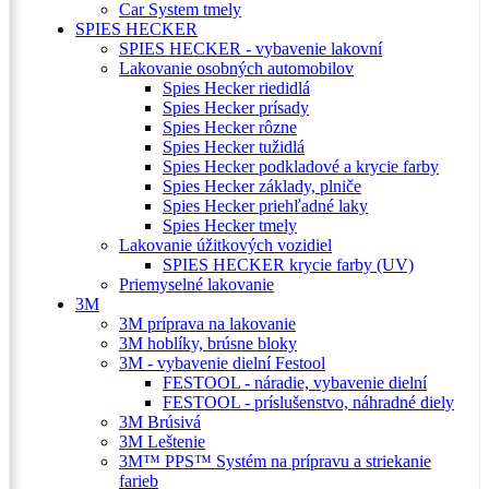
Car System tmely
SPIES HECKER
SPIES HECKER - vybavenie lakovní
Lakovanie osobných automobilov
Spies Hecker riedidlá
Spies Hecker prísady
Spies Hecker rôzne
Spies Hecker tužidlá
Spies Hecker podkladové a krycie farby
Spies Hecker základy, plniče
Spies Hecker priehľadné laky
Spies Hecker tmely
Lakovanie úžitkových vozidiel
SPIES HECKER krycie farby (UV)
Priemyselné lakovanie
3M
3M príprava na lakovanie
3M hoblíky, brúsne bloky
3M - vybavenie dielní Festool
FESTOOL - náradie, vybavenie dielní
FESTOOL - príslušenstvo, náhradné diely
3M Brúsivá
3M Leštenie
3M™ PPS™ Systém na prípravu a striekanie
farieb