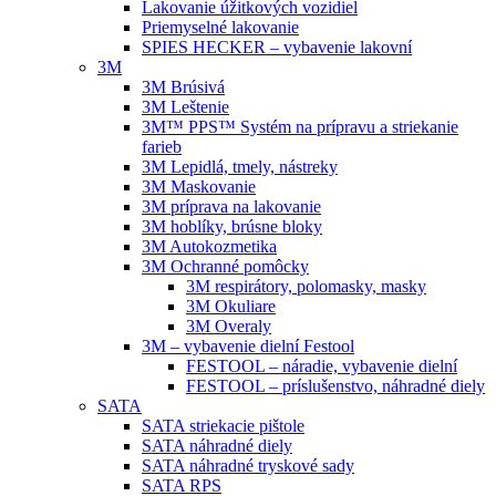
Lakovanie úžitkových vozidiel
Priemyselné lakovanie
SPIES HECKER – vybavenie lakovní
3M
3M Brúsivá
3M Leštenie
3M™ PPS™ Systém na prípravu a striekanie
farieb
3M Lepidlá, tmely, nástreky
3M Maskovanie
3M príprava na lakovanie
3M hoblíky, brúsne bloky
3M Autokozmetika
3M Ochranné pomôcky
3M respirátory, polomasky, masky
3M Okuliare
3M Overaly
3M – vybavenie dielní Festool
FESTOOL – náradie, vybavenie dielní
FESTOOL – príslušenstvo, náhradné diely
SATA
SATA striekacie pištole
SATA náhradné diely
SATA náhradné tryskové sady
SATA RPS