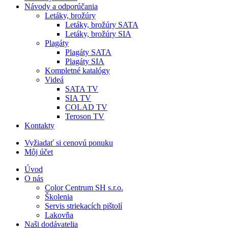
Návody a odporúčania
Letáky, brožúry
Letáky, brožúry SATA
Letáky, brožúry SIA
Plagáty
Plagáty SATA
Plagáty SIA
Kompletné katalógy
Videá
SATA TV
SIA TV
COLAD TV
Teroson TV
Kontakty
Vyžiadať si cenovú ponuku
Môj účet
Úvod
O nás
Color Centrum SH s.r.o.
Školenia
Servis striekacích pištolí
Lakovňa
Naši dodávatelia