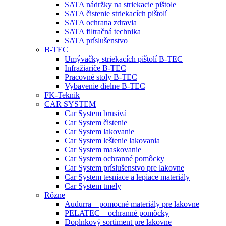
SATA nádržky na striekacie pištole
SATA čistenie striekacích pištolí
SATA ochrana zdravia
SATA filtračná technika
SATA príslušenstvo
B-TEC
Umývačky striekacích pištolí B-TEC
Infražiariče B-TEC
Pracovné stoly B-TEC
Vybavenie dielne B-TEC
FK-Teknik
CAR SYSTEM
Car System brusivá
Car System čistenie
Car System lakovanie
Car System leštenie lakovania
Car System maskovanie
Car System ochranné pomôcky
Car System príslušenstvo pre lakovne
Car System tesniace a lepiace materiály
Car System tmely
Rôzne
Audurra – pomocné materiály pre lakovne
PELATEC – ochranné pomôcky
Doplnkový sortiment pre lakovne