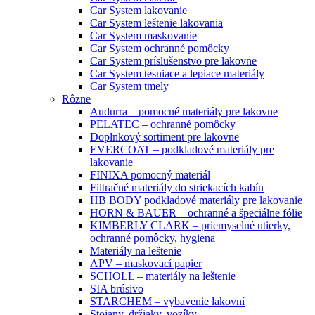
Car System lakovanie
Car System leštenie lakovania
Car System maskovanie
Car System ochranné pomôcky
Car System príslušenstvo pre lakovne
Car System tesniace a lepiace materiály
Car System tmely
Rôzne
Audurra – pomocné materiály pre lakovne
PELATEC – ochranné pomôcky
Doplnkový sortiment pre lakovne
EVERCOAT – podkladové materiály pre
lakovanie
FINIXA pomocný materiál
Filtračné materiály do striekacích kabín
HB BODY podkladové materiály pre lakovanie
HORN & BAUER – ochranné a špeciálne fólie
KIMBERLY CLARK – priemyselné utierky,
ochranné pomôcky, hygiena
Materiály na leštenie
APV – maskovací papier
SCHOLL – materiály na leštenie
SIA brúsivo
STARCHEM – vybavenie lakovní
Stojany, držiaky, vozíky