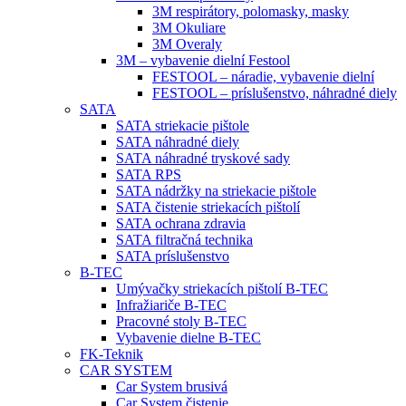
3M respirátory, polomasky, masky
3M Okuliare
3M Overaly
3M – vybavenie dielní Festool
FESTOOL – náradie, vybavenie dielní
FESTOOL – príslušenstvo, náhradné diely
SATA
SATA striekacie pištole
SATA náhradné diely
SATA náhradné tryskové sady
SATA RPS
SATA nádržky na striekacie pištole
SATA čistenie striekacích pištolí
SATA ochrana zdravia
SATA filtračná technika
SATA príslušenstvo
B-TEC
Umývačky striekacích pištolí B-TEC
Infražiariče B-TEC
Pracovné stoly B-TEC
Vybavenie dielne B-TEC
FK-Teknik
CAR SYSTEM
Car System brusivá
Car System čistenie