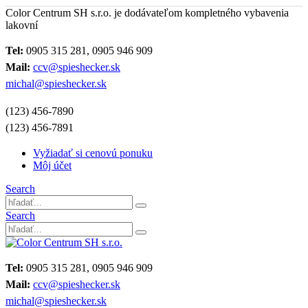
Color Centrum SH s.r.o. je dodávateľom kompletného vybavenia
lakovní
Tel:
0905 315 281, 0905 946 909
Mail:
ccv@spieshecker.sk
michal@spieshecker.sk
(123) 456-7890
(123) 456-7891
Vyžiadať si cenovú ponuku
Môj účet
Search
Search
Tel:
0905 315 281, 0905 946 909
Mail:
ccv@spieshecker.sk
michal@spieshecker.sk