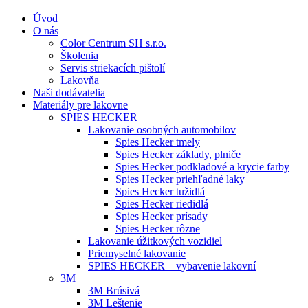
Úvod
O nás
Color Centrum SH s.r.o.
Školenia
Servis striekacích pištolí
Lakovňa
Naši dodávatelia
Materiály pre lakovne
SPIES HECKER
Lakovanie osobných automobilov
Spies Hecker tmely
Spies Hecker základy, plniče
Spies Hecker podkladové a krycie farby
Spies Hecker priehľadné laky
Spies Hecker tužidlá
Spies Hecker riedidlá
Spies Hecker prísady
Spies Hecker rôzne
Lakovanie úžitkových vozidiel
Priemyselné lakovanie
SPIES HECKER – vybavenie lakovní
3M
3M Brúsivá
3M Leštenie