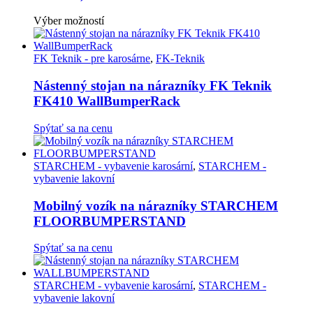
Tento
Výber možností
produkt
má
viacero
FK Teknik - pre karosárne
,
FK-Teknik
variantov.
Možnosti
Nástenný stojan na nárazníky FK Teknik
si
FK410 WallBumperRack
môžete
vybrať
Spýtať sa na cenu
na
stránke
produktu.
STARCHEM - vybavenie karosární
,
STARCHEM -
vybavenie lakovní
Mobilný vozík na nárazníky STARCHEM
FLOORBUMPERSTAND
Spýtať sa na cenu
STARCHEM - vybavenie karosární
,
STARCHEM -
vybavenie lakovní