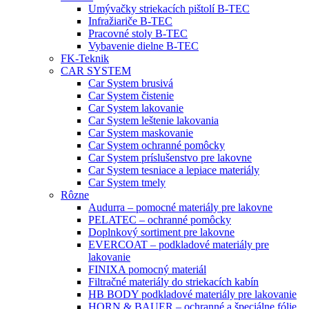
Umývačky striekacích pištolí B-TEC
Infražiariče B-TEC
Pracovné stoly B-TEC
Vybavenie dielne B-TEC
FK-Teknik
CAR SYSTEM
Car System brusivá
Car System čistenie
Car System lakovanie
Car System leštenie lakovania
Car System maskovanie
Car System ochranné pomôcky
Car System príslušenstvo pre lakovne
Car System tesniace a lepiace materiály
Car System tmely
Rôzne
Audurra – pomocné materiály pre lakovne
PELATEC – ochranné pomôcky
Doplnkový sortiment pre lakovne
EVERCOAT – podkladové materiály pre
lakovanie
FINIXA pomocný materiál
Filtračné materiály do striekacích kabín
HB BODY podkladové materiály pre lakovanie
HORN & BAUER – ochranné a špeciálne fólie