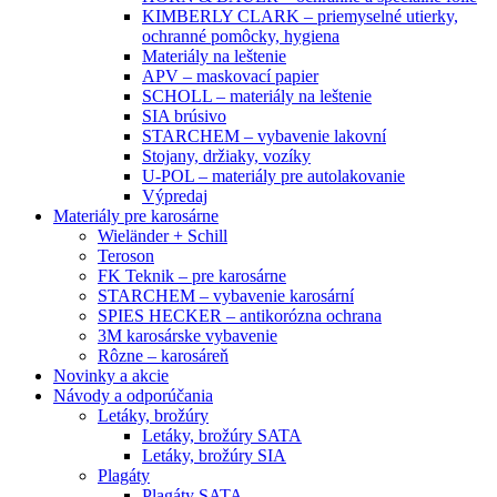
KIMBERLY CLARK – priemyselné utierky,
ochranné pomôcky, hygiena
Materiály na leštenie
APV – maskovací papier
SCHOLL – materiály na leštenie
SIA brúsivo
STARCHEM – vybavenie lakovní
Stojany, držiaky, vozíky
U-POL – materiály pre autolakovanie
Výpredaj
Materiály pre karosárne
Wieländer + Schill
Teroson
FK Teknik – pre karosárne
STARCHEM – vybavenie karosární
SPIES HECKER – antikorózna ochrana
3M karosárske vybavenie
Rôzne – karosáreň
Novinky a akcie
Návody a odporúčania
Letáky, brožúry
Letáky, brožúry SATA
Letáky, brožúry SIA
Plagáty
Plagáty SATA