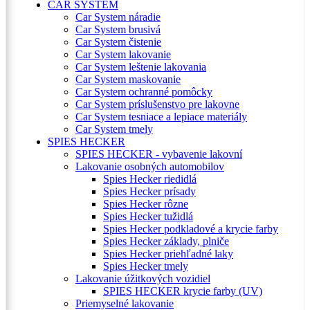
CAR SYSTEM
Car System náradie
Car System brusivá
Car System čistenie
Car System lakovanie
Car System leštenie lakovania
Car System maskovanie
Car System ochranné pomôcky
Car System príslušenstvo pre lakovne
Car System tesniace a lepiace materiály
Car System tmely
SPIES HECKER
SPIES HECKER - vybavenie lakovní
Lakovanie osobných automobilov
Spies Hecker riedidlá
Spies Hecker prísady
Spies Hecker rôzne
Spies Hecker tužidlá
Spies Hecker podkladové a krycie farby
Spies Hecker základy, plniče
Spies Hecker priehľadné laky
Spies Hecker tmely
Lakovanie úžitkových vozidiel
SPIES HECKER krycie farby (UV)
Priemyselné lakovanie