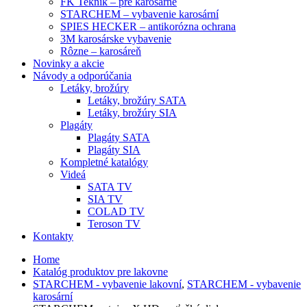
FK Teknik – pre karosárne
STARCHEM – vybavenie karosární
SPIES HECKER – antikorózna ochrana
3M karosárske vybavenie
Rôzne – karosáreň
Novinky a akcie
Návody a odporúčania
Letáky, brožúry
Letáky, brožúry SATA
Letáky, brožúry SIA
Plagáty
Plagáty SATA
Plagáty SIA
Kompletné katalógy
Videá
SATA TV
SIA TV
COLAD TV
Teroson TV
Kontakty
Home
Katalóg produktov pre lakovne
STARCHEM - vybavenie lakovní
,
STARCHEM - vybavenie
karosární