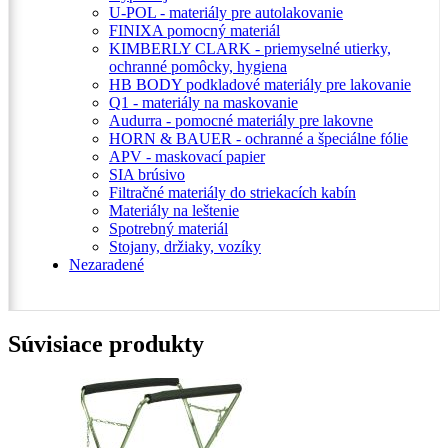
U-POL - materiály pre autolakovanie
FINIXA pomocný materiál
KIMBERLY CLARK - priemyselné utierky,
ochranné pomôcky, hygiena
HB BODY podkladové materiály pre lakovanie
Q1 - materiály na maskovanie
Audurra - pomocné materiály pre lakovne
HORN & BAUER - ochranné a špeciálne fólie
APV - maskovací papier
SIA brúsivo
Filtračné materiály do striekacích kabín
Materiály na leštenie
Spotrebný materiál
Stojany, držiaky, vozíky
Nezaradené
Súvisiace produkty