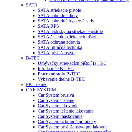
SATA
SATA striekacie pištole
SATA náhradné diely
SATA náhradné tryskové sady
SATA RPS
SATA nádržky na striekacie pištole
SATA čistenie striekacích pištolí
SATA ochrana zdravia
SATA filtračná technika
SATA príslušenstvo
B-TEC
Umývačky striekacích pištolí B-TEC
Infražiariče B-TEC
Pracovné stoly B-TEC
Vybavenie dielne B-TEC
FK-Teknik
CAR SYSTEM
Car System brusivá
Car System čistenie
Car System lakovanie
Car System leštenie lakovania
Car System maskovanie
Car System ochranné pomôcky
Car System príslušenstvo pre lakovne