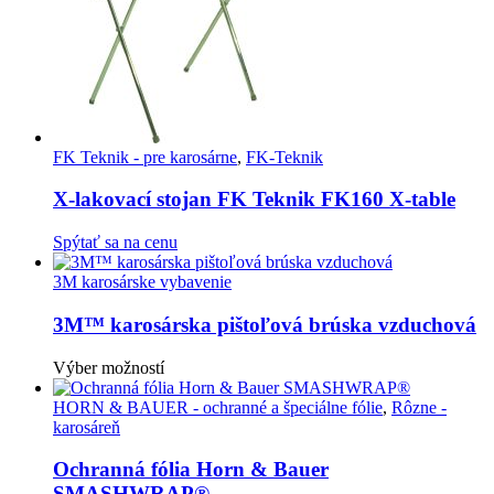
FK Teknik - pre karosárne
,
FK-Teknik
X-lakovací stojan FK Teknik FK160 X-table
Spýtať sa na cenu
3M karosárske vybavenie
3M™ karosárska pištoľová brúska vzduchová
Tento
Výber možností
produkt
má
HORN & BAUER - ochranné a špeciálne fólie
,
Rôzne -
viacero
karosáreň
variantov.
Možnosti
Ochranná fólia Horn & Bauer
si
SMASHWRAP®