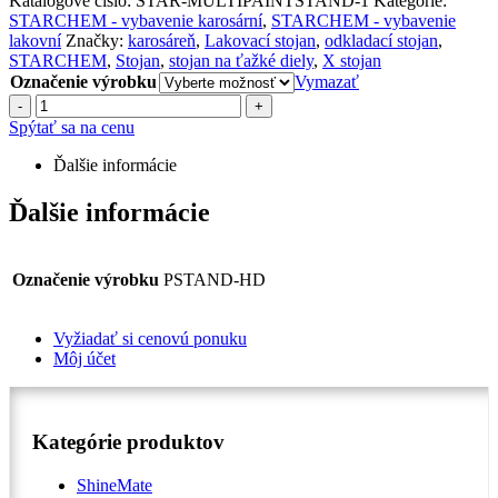
Katalógové číslo:
STAR-MULTIPAINTSTAND-1
Kategórie:
STARCHEM - vybavenie karosární
,
STARCHEM - vybavenie
lakovní
Značky:
karosáreň
,
Lakovací stojan
,
odkladací stojan
,
STARCHEM
,
Stojan
,
stojan na ťažké diely
,
X stojan
Označenie výrobku
Vymazať
-
+
Spýtať sa na cenu
Ďalšie informácie
Ďalšie informácie
Označenie výrobku
PSTAND-HD
Vyžiadať si cenovú ponuku
Môj účet
Kategórie produktov
ShineMate