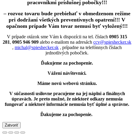
pracovníkmi príslušnej pobočky!!!
– rozvoz tovaru bude prebiehať v obmedzenom režime
pri dodržaní všetkých preventívnych opatrení!!! V
opačnom prípade Vám tovar nemusí byť vyložený!!!
V prípade otázok sme Vám k dispozícii na tel. číslach
0905 315
281
,
0905 946 909
alebo e-mailom na adresách
ccv@spieshecker.sk
,
michal@spieshecker.sk
, prípadne na telefónnych číslach
jednotlivých pobočiek.
Ďakujeme za pochopenie.
Vážení návštevníci.
Máme novú webovú stránku.
V súčasnosti usilovne pracujeme na jej náplni a finálnych
úpravách.
Je preto možné, že niektoré odkazy nemusia
fungovať
a niektoré informácie nemusia byť úplné a správne.
Ďakujeme za pochopenie.
Zatvoriť