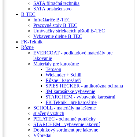
SATA filtračná technika
SATA príslušenstvo
B-TEC
Infražiariče B-TEC
Pracovné stoly B-TEC
Umývačky striekacích pištolí B-TEC
Vybavenie dielne B-TEC
FK-Teknik
Rôzne
EVERCOAT - podkladové materiály pre
lakovanie
Materiály pre karosárne
Teroson
Wieländer + Schill
Rôzne - karosáreň
SPIES HECKER - antikorózna ochrana
3M karosárske vybavenie
STARCHEM - vybavenie karosární
FK Teknik - pre karosárne
SCHOLL - materiály na leštenie
stlačený vzduch
PELATEC - ochranné pomôcky
STARCHEM - vybavenie lakovní
Doplnkový sortiment pre lakovne
Výpredaj