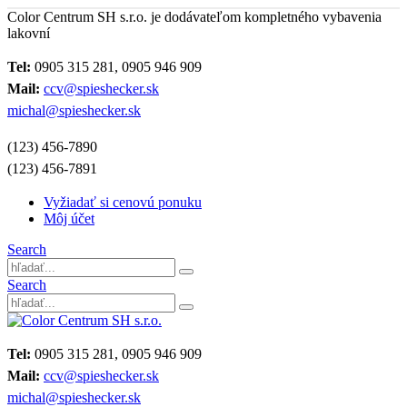
Color Centrum SH s.r.o. je dodávateľom kompletného vybavenia
lakovní
Tel:
0905 315 281, 0905 946 909
Mail:
ccv@spieshecker.sk
michal@spieshecker.sk
(123) 456-7890
(123) 456-7891
Vyžiadať si cenovú ponuku
Môj účet
Search
Search
Tel:
0905 315 281, 0905 946 909
Mail:
ccv@spieshecker.sk
michal@spieshecker.sk