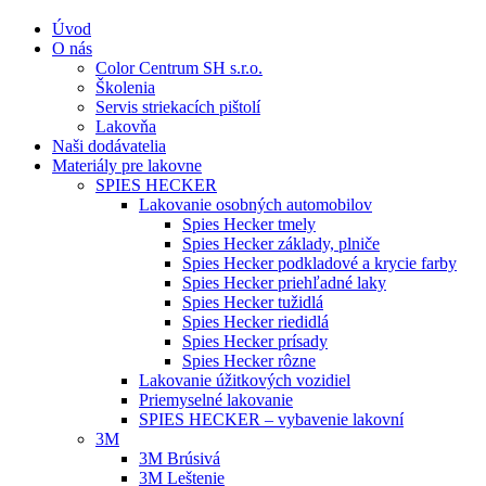
Úvod
O nás
Color Centrum SH s.r.o.
Školenia
Servis striekacích pištolí
Lakovňa
Naši dodávatelia
Materiály pre lakovne
SPIES HECKER
Lakovanie osobných automobilov
Spies Hecker tmely
Spies Hecker základy, plniče
Spies Hecker podkladové a krycie farby
Spies Hecker priehľadné laky
Spies Hecker tužidlá
Spies Hecker riedidlá
Spies Hecker prísady
Spies Hecker rôzne
Lakovanie úžitkových vozidiel
Priemyselné lakovanie
SPIES HECKER – vybavenie lakovní
3M
3M Brúsivá
3M Leštenie