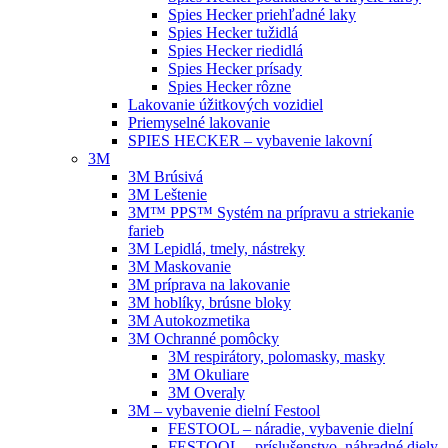
Spies Hecker priehľadné laky
Spies Hecker tužidlá
Spies Hecker riedidlá
Spies Hecker prísady
Spies Hecker rôzne
Lakovanie úžitkových vozidiel
Priemyselné lakovanie
SPIES HECKER – vybavenie lakovní
3M
3M Brúsivá
3M Leštenie
3M™ PPS™ Systém na prípravu a striekanie
farieb
3M Lepidlá, tmely, nástreky
3M Maskovanie
3M príprava na lakovanie
3M hoblíky, brúsne bloky
3M Autokozmetika
3M Ochranné pomôcky
3M respirátory, polomasky, masky
3M Okuliare
3M Overaly
3M – vybavenie dielní Festool
FESTOOL – náradie, vybavenie dielní
FESTOOL – príslušenstvo, náhradné diely