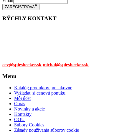
Email
vybrať
na
stránke
RÝCHLY KONTAKT
produktu.
Tel. čísla:
0905 315 281,
0908 790 630
Mail:
ccv@spieshecker.sk
michal@spieshecker.sk
Menu
Katalóg produktov pre lakovne
Vyžiadať si cenovú ponuku
Môj účet
O nás
Novinky a akcie
Kontakty
OOU
Súbory Cookies
Zásady používania súborov cookie