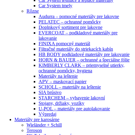
Car System tesniace a lepiace materiály
Car System tmely
Rôzne
Audurra – pomocné materiály pre lakovne
PELATEC – ochranné pomôcky
Doplnkový sortiment pre lakovne
EVERCOAT – podkladové materiály pre
lakovanie
FINIXA pomocný materiál
Filtračné materiály do striekacích kabín
HB BODY podkladové materiály pre lakovanie
HORN & BAUER – ochranné a špeciálne fólie
KIMBERLY CLARK – priemyselné utierky,
ochranné pomôcky, hygiena
Materiály na leštenie
APV – maskovací papier
SCHOLL – materiály na leštenie
SIA brúsivo
STARCHEM – vybavenie lakovní
Stojany, držiaky, vozíky
U-POL – materiály pre autolakovanie
Výpredaj
Materiály pre karosárne
Wieländer + Schill
Teroson