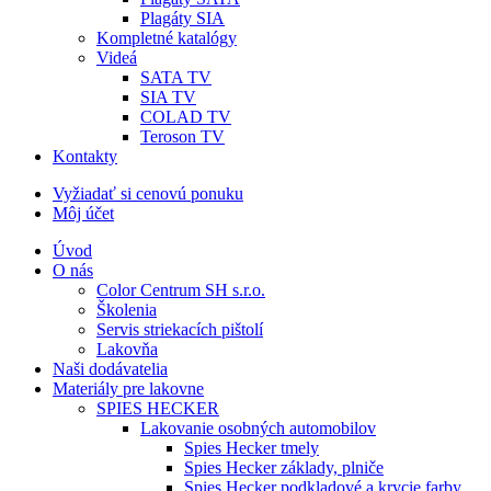
Plagáty SIA
Kompletné katalógy
Videá
SATA TV
SIA TV
COLAD TV
Teroson TV
Kontakty
Vyžiadať si cenovú ponuku
Môj účet
Úvod
O nás
Color Centrum SH s.r.o.
Školenia
Servis striekacích pištolí
Lakovňa
Naši dodávatelia
Materiály pre lakovne
SPIES HECKER
Lakovanie osobných automobilov
Spies Hecker tmely
Spies Hecker základy, plniče
Spies Hecker podkladové a krycie farby