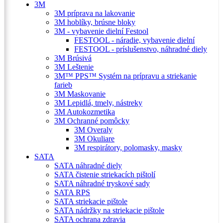
3M
3M príprava na lakovanie
3M hoblíky, brúsne bloky
3M - vybavenie dielní Festool
FESTOOL - náradie, vybavenie dielní
FESTOOL - príslušenstvo, náhradné diely
3M Brúsivá
3M Leštenie
3M™ PPS™ Systém na prípravu a striekanie
farieb
3M Maskovanie
3M Lepidlá, tmely, nástreky
3M Autokozmetika
3M Ochranné pomôcky
3M Overaly
3M Okuliare
3M respirátory, polomasky, masky
SATA
SATA náhradné diely
SATA čistenie striekacích pištolí
SATA náhradné tryskové sady
SATA RPS
SATA striekacie pištole
SATA nádržky na striekacie pištole
SATA ochrana zdravia