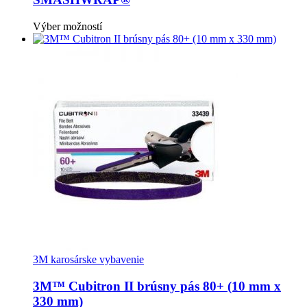
môžete
vybrať
Tento
Výber možností
na
produkt
stránke
má
produktu.
viacero
variantov.
Možnosti
si
môžete
vybrať
na
stránke
produktu.
3M karosárske vybavenie
3M™ Cubitron II brúsny pás 80+ (10 mm x
330 mm)