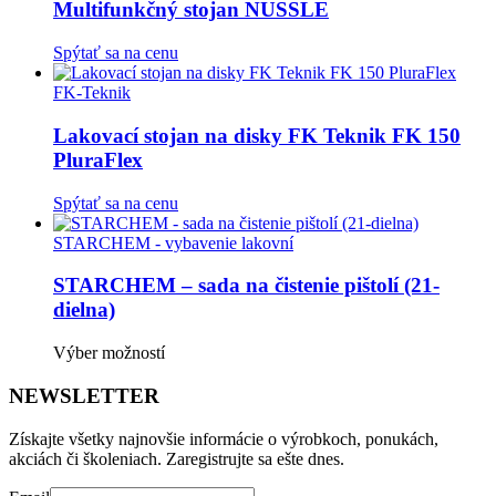
Multifunkčný stojan NUSSLE
Spýtať sa na cenu
FK-Teknik
Lakovací stojan na disky FK Teknik FK 150
PluraFlex
Spýtať sa na cenu
STARCHEM - vybavenie lakovní
STARCHEM – sada na čistenie pištolí (21-
dielna)
Tento
Výber možností
produkt
má
NEWSLETTER
viacero
variantov.
Získajte všetky najnovšie informácie o výrobkoch, ponukách,
Možnosti
akciách či školeniach. Zaregistrujte sa ešte dnes.
si
môžete