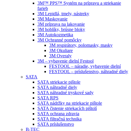
3M™ PPS™ Systém na prípravu a striekanie
farieb
3M Lepidlá, tmely, nástreky
3M Maskovanie
3M príprava na lakovanie
3M hoblíky, brúsne bloky
3M Autokozmetika
3M Ochranné pomôcky
3M respirátory, polomasky, masky
3M Okuliare
3M Overaly
3M – vybavenie dielní Festool
FESTOOL – náradie, vybavenie dielní
FESTOOL – príslušenstvo, náhradné diely
SATA
SATA striekacie pištole
SATA náhradné diely
SATA náhradné tryskové sady
SATA RPS
SATA nádržky na striekacie pištole
SATA čistenie striekacích pištolí
SATA ochrana zdravia
SATA filtračná technika
SATA príslušenstvo
B-TEC