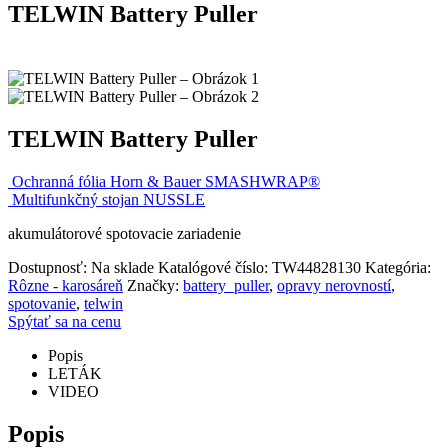
TELWIN Battery Puller
TELWIN Battery Puller
Ochranná fólia Horn & Bauer SMASHWRAP®
Multifunkčný stojan NUSSLE
akumulátorové spotovacie zariadenie
Dostupnosť:
Na sklade
Katalógové číslo:
TW44828130
Kategória:
Rôzne - karosáreň
Značky:
battery_puller
,
opravy nerovností
,
spotovanie
,
telwin
Spýtať sa na cenu
Popis
LETÁK
VIDEO
Popis