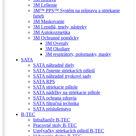
3M Leštenie
3M™ PPS™ Systém na prípravu a striekanie
farieb
3M Maskovanie
3M Lepidlá, tmely, nástreky
3M Autokozmetika
3M Ochranné pomôcky
3M Overaly
3M Okuliare
3M respirátory, polomasky, masky
SATA
SATA náhradné diely
SATA čistenie striekacích pištolí
SATA náhradné tryskové sady
SATA RPS
SATA striekacie pištole
SATA nádržky na striekacie pištole
SATA ochrana zdravia
SATA filtračná technika
SATA príslušenstvo
B-TEC
Infražiariče B-TEC
Pracovné stoly B-TEC
Umývačky striekacích pištolí B-TEC