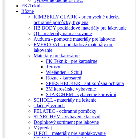
Vybavenie dielne B-TEC
FK-Teknik
Rôzne
KIMBERLY CLARK - priemyselné utierky,
ochranné pomôcky, hygiena
HB BODY podkladové materiály pre lakovanie
Q1 - materiály na maskovanie
Audurra - pomocné materiály pre lakovne
EVERCOAT - podkladové materiály pre
lakovanie
Materiály pre karosárne
FK Teknik - pre karosárne
Teroson
Wieländer + Schill
Rôzne - karosáreň
SPIES HECKER - antikorózna ochrana
3M karosárske vybavenie
STARCHEM - vybavenie karosární
SCHOLL - materiály na leštenie
stlačený vzduch
PELATEC - ochranné pomôcky
STARCHEM - vybavenie lakovní
Doplnkový sortiment pre lakovne
Výpredaj
U-POL - materiály pre autolakovanie