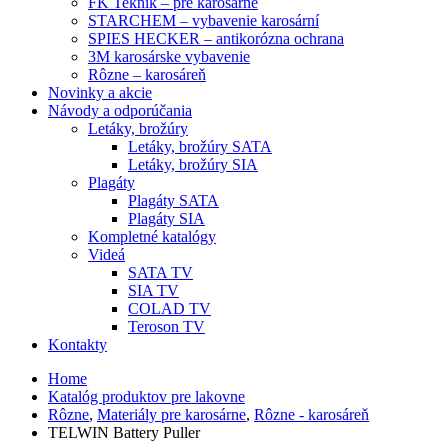
FK Teknik – pre karosárne
STARCHEM – vybavenie karosární
SPIES HECKER – antikorózna ochrana
3M karosárske vybavenie
Rôzne – karosáreň
Novinky a akcie
Návody a odporúčania
Letáky, brožúry
Letáky, brožúry SATA
Letáky, brožúry SIA
Plagáty
Plagáty SATA
Plagáty SIA
Kompletné katalógy
Videá
SATA TV
SIA TV
COLAD TV
Teroson TV
Kontakty
Home
Katalóg produktov pre lakovne
Rôzne
,
Materiály pre karosárne
,
Rôzne - karosáreň
TELWIN Battery Puller