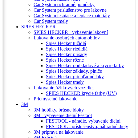
Car System ochranné pomôcky
Car System príslušenstvo pre lakovne
Car System tesniace a lepiace materiály
Car System tmely
SPIES HECKER
SPIES HECKER - vybavenie lakovní
Lakovanie osobných automobilov
Spies Hecker tužidlá
Spies Hecker riedidlá
Spies Hecker prísady
Spies Hecker rôzne
Spies Hecker podkladové a krycie farby
Spies Hecker základy, plniče
Spies Hecker priehľadné laky
Spies Hecker tmely
Lakovanie úžitkových vozidiel
SPIES HECKER krycie farby (UV)
Priemyselné lakovanie
3M
3M hoblíky, brúsne bloky
3M - vybavenie dielní Festool
FESTOOL - náradie, vybavenie dielní
FESTOOL - príslušenstvo, náhradné diely
3M príprava na lakovanie
3M Brúsivá