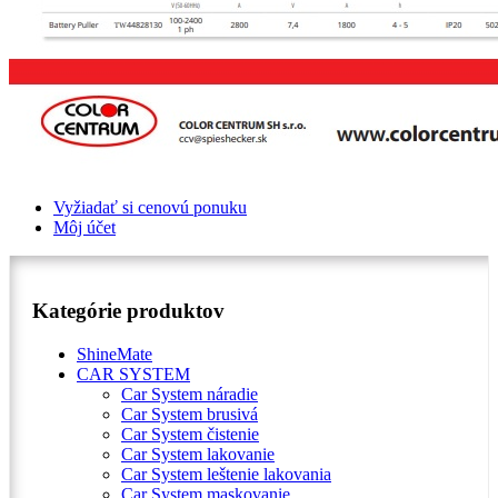
Vyžiadať si cenovú ponuku
Môj účet
Kategórie produktov
ShineMate
CAR SYSTEM
Car System náradie
Car System brusivá
Car System čistenie
Car System lakovanie
Car System leštenie lakovania
Car System maskovanie