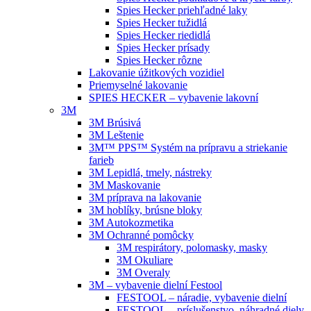
Spies Hecker priehľadné laky
Spies Hecker tužidlá
Spies Hecker riedidlá
Spies Hecker prísady
Spies Hecker rôzne
Lakovanie úžitkových vozidiel
Priemyselné lakovanie
SPIES HECKER – vybavenie lakovní
3M
3M Brúsivá
3M Leštenie
3M™ PPS™ Systém na prípravu a striekanie
farieb
3M Lepidlá, tmely, nástreky
3M Maskovanie
3M príprava na lakovanie
3M hoblíky, brúsne bloky
3M Autokozmetika
3M Ochranné pomôcky
3M respirátory, polomasky, masky
3M Okuliare
3M Overaly
3M – vybavenie dielní Festool
FESTOOL – náradie, vybavenie dielní
FESTOOL – príslušenstvo, náhradné diely