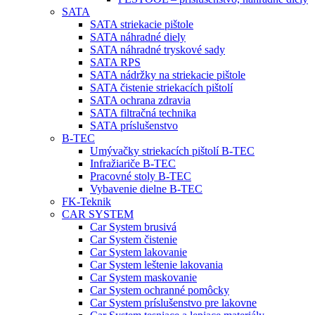
SATA
SATA striekacie pištole
SATA náhradné diely
SATA náhradné tryskové sady
SATA RPS
SATA nádržky na striekacie pištole
SATA čistenie striekacích pištolí
SATA ochrana zdravia
SATA filtračná technika
SATA príslušenstvo
B-TEC
Umývačky striekacích pištolí B-TEC
Infražiariče B-TEC
Pracovné stoly B-TEC
Vybavenie dielne B-TEC
FK-Teknik
CAR SYSTEM
Car System brusivá
Car System čistenie
Car System lakovanie
Car System leštenie lakovania
Car System maskovanie
Car System ochranné pomôcky
Car System príslušenstvo pre lakovne