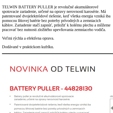
TELWIN BATTERY PULLER je revolučné akumulátorové
spotovacie zariadenie, určené na opravy nerovností karosérie. Má
patentované dvojelektródové riešenie, keď všetka energia vzniká iba
pomocou lítiovej batérie bez potreby prívodných a zemniacich
káblov. Zariadenie stačí zapnúť, priložiť k holému plechu a môžeme
pracovať bez nutnosti zložitého upevňovania zemniaceho vodiča.
Veľmi rýchla a efektívna oprava.
Dodávané v praktickom kufríku.