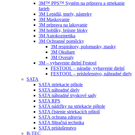
3M™ PPS™ Systém na prípravu a striekanie
farieb
3M Lepidlá, tmely, nástreky
3M Maskovanie
3M príprava na lakovanie
3M hoblíky, brúsne bloky
3M Autokozmetika
3M Ochranné pomôcky
3M respirátory, polomasky, masky
3M Okuliare
3M Overaly
3M – vybavenie dielní Festool
FESTOOL – náradie, vybavenie dielní
FESTOOL – príslušenstvo, náhradné diely
SATA
SATA striekacie pištole
SATA náhradné diely
SATA náhradné tryskové sady
SATA RPS
SATA nádržky na striekacie pištole
SATA čistenie striekacích pištolí
SATA ochrana zdravia
SATA filtračná technika
SATA príslušenstvo
B-TEC