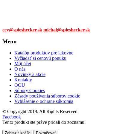
0905 315 281,
0908 790 630
Mail:
ccv@spieshecker.sk
michal@spieshecker.sk
Menu
Katalóg produktov pre lakovne
Vyžiadať si cenovú ponuku
Môj účet
O nás
Novinky a akcie
Kontakty
OOU
Súbory Cookies
Zásady používania súborov cookie
Vyhlásenie o ochrane súkromia
© Copyright 2019. All Rights Reserved.
Facebook
Tento produkt ste práve pridali do zoznamu:
Zobraziť košík
Pokračovať