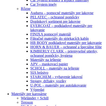
Car System tesniace a lepiace materiály
Car System tmely
Rôzne
Audurra – pomocné materiály pre lakovne
PELATEC – ochranné pomôcky
Doplnkový sortiment pre lakovne
EVERCOAT – podkladové materiály pre
lakovanie
FINIXA pomocný materiál
Filtračné materiály do striekacích kabín
HB BODY podkladové materiály pre lakovanie
HORN & BAUER – ochranné a špeciálne fólie
KIMBERLY CLARK – priemyselné utierky,
ochranné pomôcky, hygiena
Materiály na leštenie
APV – maskovací papier
SCHOLL – materiály na leštenie
SIA brúsivo
STARCHEM – vybavenie lakovní
Stojany, držiaky, vozíky
U-POL – materiály pre autolakovanie
Výpredaj
Materiály pre karosárne
Wieländer + Schill
Teroson