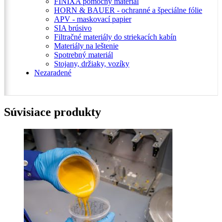
FINIXA pomocný materiál
HORN & BAUER - ochranné a špeciálne fólie
APV - maskovací papier
SIA brúsivo
Filtračné materiály do striekacích kabín
Materiály na leštenie
Spotrebný materiál
Stojany, držiaky, vozíky
Nezaradené
Súvisiace produkty