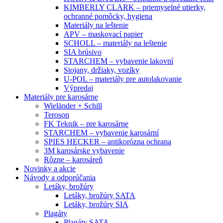
KIMBERLY CLARK – priemyselné utierky,
ochranné pomôcky, hygiena
Materiály na leštenie
APV – maskovací papier
SCHOLL – materiály na leštenie
SIA brúsivo
STARCHEM – vybavenie lakovní
Stojany, držiaky, vozíky
U-POL – materiály pre autolakovanie
Výpredaj
Materiály pre karosárne
Wieländer + Schill
Teroson
FK Teknik – pre karosárne
STARCHEM – vybavenie karosární
SPIES HECKER – antikorózna ochrana
3M karosárske vybavenie
Rôzne – karosáreň
Novinky a akcie
Návody a odporúčania
Letáky, brožúry
Letáky, brožúry SATA
Letáky, brožúry SIA
Plagáty
Plagáty SATA