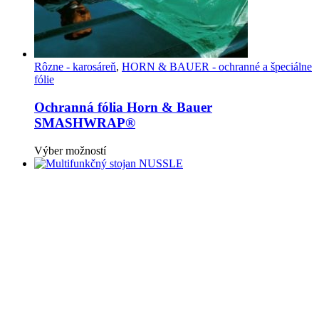
Rôzne - karosáreň
,
HORN & BAUER - ochranné a špeciálne
fólie
Ochranná fólia Horn & Bauer
SMASHWRAP®
Tento
Výber možností
produkt
má
viacero
variantov.
Možnosti
si
môžete
vybrať
na
stránke
produktu.