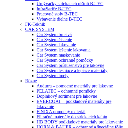
Umývačky striekacích pištolí B-TEC
Infražiariče B-TEC
Pracovné stoly B-TEC
Vybavenie dielne B-TEC
FK-Teknik
CAR SYSTEM
Car System brusivá
Car System čistenie
Car System lakovanie
Car System leštenie lakovania
Car System maskovanie
Car System ochranné pomôcky
Car System príslušenstvo pre lakovne
Car System tesniace a lepiace materiály
Car System tmely
Rôzne
Audurra – pomocné materiály pre lakovne
PELATEC – ochranné pomôcky
Doplnkový sortiment pre lakovne
EVERCOAT – podkladové materiály pre
lakovanie
FINIXA pomocný materiál
Filtračné materiály do striekacích kabín
HB BODY podkladové materiály pre lakovanie
HORN & BAUER – ochranné a špeciálne fólie