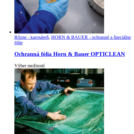
Rôzne - karosáreň
,
HORN & BAUER - ochranné a špeciálne
fólie
Ochranná fólia Horn & Bauer OPTICLEAN
Tento
Výber možností
produkt
má
viacero
variantov.
Možnosti
si
môžete
vybrať
na
stránke
produktu.