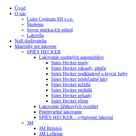
Úvod
O nás
Color Centrum SH s.r.o.
Školenia
Servis striekacích pištolí
Lakovňa
Naši dodávatelia
Materiály pre lakovne
SPIES HECKER
Lakovanie osobných automobilov
Spies Hecker tmely
Spies Hecker základy, plniče
Spies Hecker podkladové a krycie farby
Spies Hecker priehľadné laky
Spies Hecker tužidlá
Spies Hecker riedidlá
Spies Hecker prísady
Spies Hecker rôzne
Lakovanie úžitkových vozidiel
Priemyselné lakovanie
SPIES HECKER – vybavenie lakovní
3M
3M Brúsivá
3M Leštenie