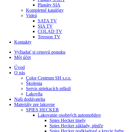
Plagáty SIA
Kompletné katalógy
Videá
SATA TV
SIA TV
COLAD TV
Teroson TV
Kontakty
Vyžiadať si cenovú ponuku
Môj účet
Úvod
O nás
Color Centrum SH s.r.o.
Školenia
Servis striekacích pištolí
Lakovňa
Naši dodávatelia
Materiály pre lakovne
SPIES HECKER
Lakovanie osobných automobilov
Spies Hecker tmely
Spies Hecker základy, plniče
Spies Hecker podkladové a krycie farby