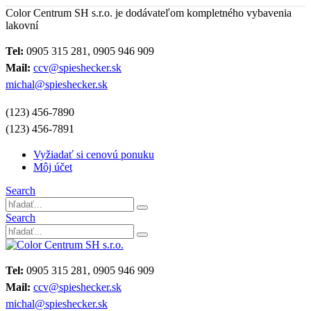
Color Centrum SH s.r.o. je dodávateľom kompletného vybavenia
lakovní
Tel:
0905 315 281, 0905 946 909
Mail:
ccv@spieshecker.sk
michal@spieshecker.sk
(123) 456-7890
(123) 456-7891
Vyžiadať si cenovú ponuku
Môj účet
Search
Search
Tel:
0905 315 281, 0905 946 909
Mail:
ccv@spieshecker.sk
michal@spieshecker.sk