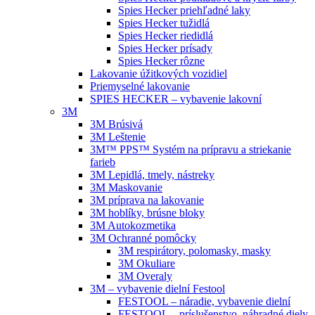
Spies Hecker priehľadné laky
Spies Hecker tužidlá
Spies Hecker riedidlá
Spies Hecker prísady
Spies Hecker rôzne
Lakovanie úžitkových vozidiel
Priemyselné lakovanie
SPIES HECKER – vybavenie lakovní
3M
3M Brúsivá
3M Leštenie
3M™ PPS™ Systém na prípravu a striekanie
farieb
3M Lepidlá, tmely, nástreky
3M Maskovanie
3M príprava na lakovanie
3M hoblíky, brúsne bloky
3M Autokozmetika
3M Ochranné pomôcky
3M respirátory, polomasky, masky
3M Okuliare
3M Overaly
3M – vybavenie dielní Festool
FESTOOL – náradie, vybavenie dielní
FESTOOL – príslušenstvo, náhradné diely