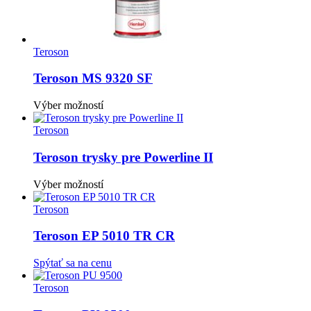
Teroson
Teroson MS 9320 SF
Tento
Výber možností
produkt
má
Teroson
viacero
variantov.
Teroson trysky pre Powerline II
Možnosti
si
Tento
Výber možností
môžete
produkt
vybrať
má
Teroson
na
viacero
stránke
variantov.
Teroson EP 5010 TR CR
produktu.
Možnosti
si
Spýtať sa na cenu
môžete
vybrať
Teroson
na
stránke