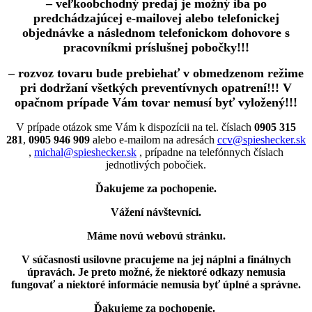
– veľkoobchodný predaj je možný iba po
predchádzajúcej e-mailovej alebo telefonickej
objednávke a následnom telefonickom dohovore s
pracovníkmi príslušnej pobočky!!!
– rozvoz tovaru bude prebiehať v obmedzenom režime
pri dodržaní všetkých preventívnych opatrení!!! V
opačnom prípade Vám tovar nemusí byť vyložený!!!
V prípade otázok sme Vám k dispozícii na tel. číslach
0905 315
281
,
0905 946 909
alebo e-mailom na adresách
ccv@spieshecker.sk
,
michal@spieshecker.sk
, prípadne na telefónnych číslach
jednotlivých pobočiek.
Ďakujeme za pochopenie.
Vážení návštevníci.
Máme novú webovú stránku.
V súčasnosti usilovne pracujeme na jej náplni a finálnych
úpravách.
Je preto možné, že niektoré odkazy nemusia
fungovať
a niektoré informácie nemusia byť úplné a správne.
Ďakujeme za pochopenie.