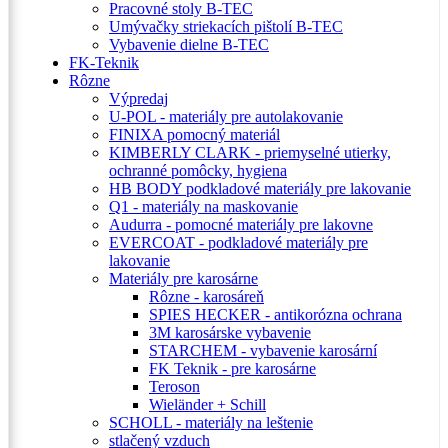
Pracovné stoly B-TEC
Umývačky striekacích pištolí B-TEC
Vybavenie dielne B-TEC
FK-Teknik
Rôzne
Výpredaj
U-POL - materiály pre autolakovanie
FINIXA pomocný materiál
KIMBERLY CLARK - priemyselné utierky,
ochranné pomôcky, hygiena
HB BODY podkladové materiály pre lakovanie
Q1 - materiály na maskovanie
Audurra - pomocné materiály pre lakovne
EVERCOAT - podkladové materiály pre
lakovanie
Materiály pre karosárne
Rôzne - karosáreň
SPIES HECKER - antikorózna ochrana
3M karosárske vybavenie
STARCHEM - vybavenie karosární
FK Teknik - pre karosárne
Teroson
Wieländer + Schill
SCHOLL - materiály na leštenie
stlačený vzduch