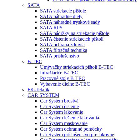
SATA
SATA striekacie pištole
SATA náhradné diely
SATA náhradné tryskové sady
SATA RPS
SATA nádržky na striekacie pištole
SATA čistenie striekacích pištolí
SATA ochrana zdravia
SATA filtračná technika
SATA príslušenstvo
B-TEC
Umývačky striekacích pištolí B-TEC
Infražiariče B-TEC
Pracovné stoly B-TEC
Vybavenie dielne B-TEC
FK-Teknik
CAR SYSTEM
Car System brusivá
Car System čistenie
Car System lakovanie
Car System leštenie lakovania
Car System maskovanie
Car System ochranné pomôcky
Car System príslušenstvo pre lakovne