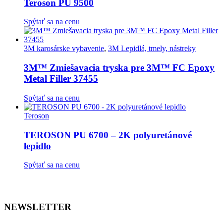
Teroson PU 9500
produktu.
Spýtať sa na cenu
3M karosárske vybavenie
,
3M Lepidlá, tmely, nástreky
3M™ Zmiešavacia tryska pre 3M™ FC Epoxy
Metal Filler 37455
Spýtať sa na cenu
Teroson
TEROSON PU 6700 – 2K polyuretánové
lepidlo
Spýtať sa na cenu
NEWSLETTER