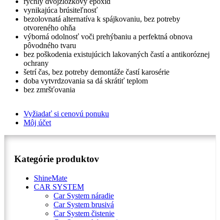
rýchly dvojzložkový epoxid
vynikajúca brúsiteľnosť
bezolovnatá alternatíva k spájkovaniu, bez potreby
otvoreného ohňa
výborná odolnosť voči prehýbaniu a perfektná obnova
pôvodného tvaru
bez poškodenia existujúcich lakovaných častí a antikoróznej
ochrany
šetrí čas, bez potreby demontáže častí karosérie
doba vytvrdzovania sa dá skrátiť teplom
bez zmršťovania
Vyžiadať si cenovú ponuku
Môj účet
Kategórie produktov
ShineMate
CAR SYSTEM
Car System náradie
Car System brusivá
Car System čistenie