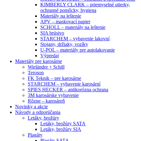
KIMBERLY CLARK – priemyselné utierky,
ochranné pomôcky, hygiena
Materiály na leštenie
APV – maskovací papier
SCHOLL – materiály na leštenie
SIA brúsivo
STARCHEM – vybavenie lakovní
Stojany, držiaky, vozíky
U-POL – materiály pre autolakovanie
Výpredaj
Materiály pre karosárne
Wieländer + Schill
Teroson
FK Teknik – pre karosárne
STARCHEM – vybavenie karosární
SPIES HECKER – antikorózna ochrana
3M karosárske vybavenie
Rôzne – karosáreň
Novinky a akcie
Návody a odporúčania
Letáky, brožúry
Letáky, brožúry SATA
Letáky, brožúry SIA
Plagáty
Plagáty SATA