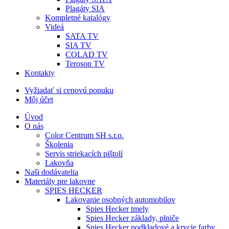
Plagáty SIA
Kompletné katalógy
Videá
SATA TV
SIA TV
COLAD TV
Teroson TV
Kontakty
Vyžiadať si cenovú ponuku
Môj účet
Úvod
O nás
Color Centrum SH s.r.o.
Školenia
Servis striekacích pištolí
Lakovňa
Naši dodávatelia
Materiály pre lakovne
SPIES HECKER
Lakovanie osobných automobilov
Spies Hecker tmely
Spies Hecker základy, plniče
Spies Hecker podkladové a krycie farby