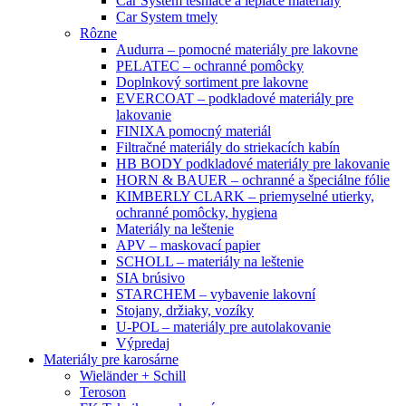
Car System tesniace a lepiace materiály
Car System tmely
Rôzne
Audurra – pomocné materiály pre lakovne
PELATEC – ochranné pomôcky
Doplnkový sortiment pre lakovne
EVERCOAT – podkladové materiály pre
lakovanie
FINIXA pomocný materiál
Filtračné materiály do striekacích kabín
HB BODY podkladové materiály pre lakovanie
HORN & BAUER – ochranné a špeciálne fólie
KIMBERLY CLARK – priemyselné utierky,
ochranné pomôcky, hygiena
Materiály na leštenie
APV – maskovací papier
SCHOLL – materiály na leštenie
SIA brúsivo
STARCHEM – vybavenie lakovní
Stojany, držiaky, vozíky
U-POL – materiály pre autolakovanie
Výpredaj
Materiály pre karosárne
Wieländer + Schill
Teroson