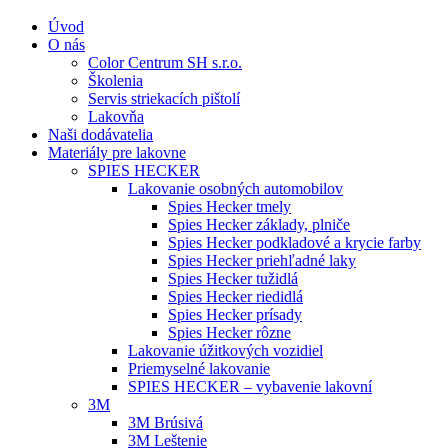
Úvod
O nás
Color Centrum SH s.r.o.
Školenia
Servis striekacích pištolí
Lakovňa
Naši dodávatelia
Materiály pre lakovne
SPIES HECKER
Lakovanie osobných automobilov
Spies Hecker tmely
Spies Hecker základy, plniče
Spies Hecker podkladové a krycie farby
Spies Hecker priehľadné laky
Spies Hecker tužidlá
Spies Hecker riedidlá
Spies Hecker prísady
Spies Hecker rôzne
Lakovanie úžitkových vozidiel
Priemyselné lakovanie
SPIES HECKER – vybavenie lakovní
3M
3M Brúsivá
3M Leštenie