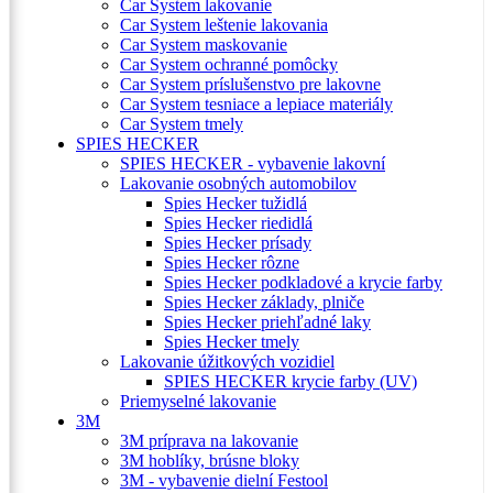
Car System lakovanie
Car System leštenie lakovania
Car System maskovanie
Car System ochranné pomôcky
Car System príslušenstvo pre lakovne
Car System tesniace a lepiace materiály
Car System tmely
SPIES HECKER
SPIES HECKER - vybavenie lakovní
Lakovanie osobných automobilov
Spies Hecker tužidlá
Spies Hecker riedidlá
Spies Hecker prísady
Spies Hecker rôzne
Spies Hecker podkladové a krycie farby
Spies Hecker základy, plniče
Spies Hecker priehľadné laky
Spies Hecker tmely
Lakovanie úžitkových vozidiel
SPIES HECKER krycie farby (UV)
Priemyselné lakovanie
3M
3M príprava na lakovanie
3M hoblíky, brúsne bloky
3M - vybavenie dielní Festool