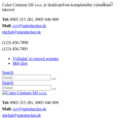
Color Centrum SH s.r.o. je dodávateľom kompletného vybavenia
lakovní
Tel:
0905 315 281, 0905 946 909
Mail:
ccv@spieshecker.sk
michal@spieshecker.sk
(123) 456-7890
(123) 456-7891
Vyžiadať si cenovú ponuku
Môj účet
Search
Search
Tel:
0905 315 281, 0905 946 909
Mail:
ccv@spieshecker.sk
michal@spieshecker.sk