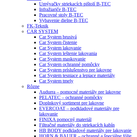
Umývačky striekacích pištolí B-TEC
Infražiariče B-TEC
Pracovné stoly B-TEC
Vybavenie dielne B-TEC
FK-Teknik
CAR SYSTEM
Car System brusivá
Car System čistenie
Car System lakovanie
Car System leštenie lakovania
Car System maskovanie
Car System ochranné pomôcky
Car System príslušenstvo pre lakovne
Car System tesniace a lepiace materiály
Car System tmely
Rôzne
Audurra – pomocné materiály pre lakovne
PELATEC – ochranné pomôcky
Doplnkový sortiment pre lakovne
EVERCOAT – podkladové materiály pre
lakovanie
FINIXA pomocný materiál
Filtračné materiály do striekacích kabín
HB BODY podkladové materiály pre lakovanie
HORN & BAUER – ochranné a špeciálne fólie