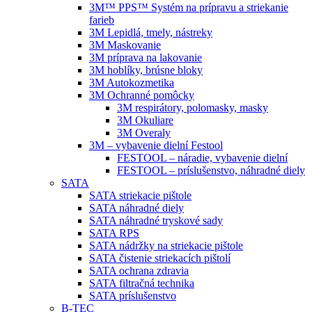
3M™ PPS™ Systém na prípravu a striekanie
farieb
3M Lepidlá, tmely, nástreky
3M Maskovanie
3M príprava na lakovanie
3M hoblíky, brúsne bloky
3M Autokozmetika
3M Ochranné pomôcky
3M respirátory, polomasky, masky
3M Okuliare
3M Overaly
3M – vybavenie dielní Festool
FESTOOL – náradie, vybavenie dielní
FESTOOL – príslušenstvo, náhradné diely
SATA
SATA striekacie pištole
SATA náhradné diely
SATA náhradné tryskové sady
SATA RPS
SATA nádržky na striekacie pištole
SATA čistenie striekacích pištolí
SATA ochrana zdravia
SATA filtračná technika
SATA príslušenstvo
B-TEC