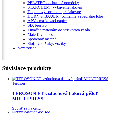
PELATEC - ochranné pomôcky
STARCHEM - vybavenie lakovní
Doplnkový sortiment pre lakovne
HORN & BAUER - ochranné a špeciálne fólie
APV - maskovací papier
SIA brúsivo
Filtračné materiály do striekacích kabín
Materiály na leštenie
Spotrebný materiál
Stojany, držiaky, vozíky
Nezaradené
Súvisiace produkty
Teroson
TEROSON ET vzduchová tlaková pištoľ
MULTIPRESS
Spýtať sa na cenu