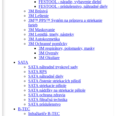
FESTOOL - náradie, vybavenie dielní
FESTOOL - príslušenstvo, náhradné diely
3M Brúsivá
3M Leštenie
3M™ PPS™ Systém na prípravu a striekanie
farieb
3M Maskovanie
3M Lepidlá, tmely, nástreky
3M Autokozmetika
3M Ochranné pomôcky
3M respirátory, polomasky, masky
3M Overaly
3M Okuliare
SATA
SATA náhradné tryskové sady
SATA RPS
SATA náhradné diely
SATA čistenie striekacích pištolí
SATA striekacie pištole
SATA nádržky na striekacie pištole
SATA ochrana zdravia
SATA filtračná technika
SATA príslušenstvo
B-TEC
Infražiariče B-TEC