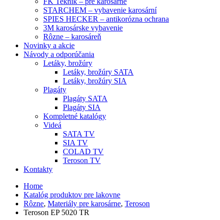
FK Teknik – pre karosárne
STARCHEM – vybavenie karosární
SPIES HECKER – antikorózna ochrana
3M karosárske vybavenie
Rôzne – karosáreň
Novinky a akcie
Návody a odporúčania
Letáky, brožúry
Letáky, brožúry SATA
Letáky, brožúry SIA
Plagáty
Plagáty SATA
Plagáty SIA
Kompletné katalógy
Videá
SATA TV
SIA TV
COLAD TV
Teroson TV
Kontakty
Home
Katalóg produktov pre lakovne
Rôzne
,
Materiály pre karosárne
,
Teroson
Teroson EP 5020 TR