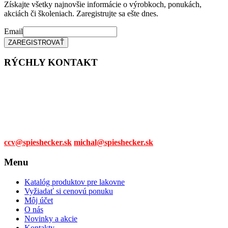
Získajte všetky najnovšie informácie o výrobkoch, ponukách,
akciách či školeniach. Zaregistrujte sa ešte dnes.
Email
RÝCHLY KONTAKT
Tel. čísla:
0905 315 281,
0908 790 630
Mail:
ccv@spieshecker.sk
michal@spieshecker.sk
Menu
Katalóg produktov pre lakovne
Vyžiadať si cenovú ponuku
Môj účet
O nás
Novinky a akcie
Kontakty