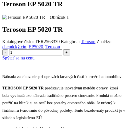
Teroson EP 5020 TR
Teroson EP 5020 TR
Katalógové číslo:
TER2563339
Kategória:
Teroson
Značky:
chemický cín
,
EP5020
,
Teroson
-
+
Spýtať sa na cenu
Náhrada za cínovanie pri opravách kovových častí karosérií automobilov.
TEROSON EP 5020 TR
predstavuje inovatívnu metódu opravy, ktorá
bola vyvinutá ako náhrada tradičného procesu cínovanie. Produkt možno
použiť na hliník aj na oceľ bez potreby otvoreného ohňa. Je určený k
finálnemu tvarovaniu do pôvodnej podoby. Tento bezolovnatý produkt je v
súlade s legislatívou EÚ.