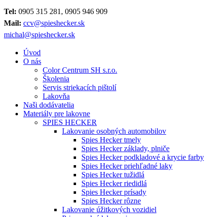
Tel:
0905 315 281, 0905 946 909
Mail:
ccv@spieshecker.sk
michal@spieshecker.sk
Úvod
O nás
Color Centrum SH s.r.o.
Školenia
Servis striekacích pištolí
Lakovňa
Naši dodávatelia
Materiály pre lakovne
SPIES HECKER
Lakovanie osobných automobilov
Spies Hecker tmely
Spies Hecker základy, plniče
Spies Hecker podkladové a krycie farby
Spies Hecker priehľadné laky
Spies Hecker tužidlá
Spies Hecker riedidlá
Spies Hecker prísady
Spies Hecker rôzne
Lakovanie úžitkových vozidiel