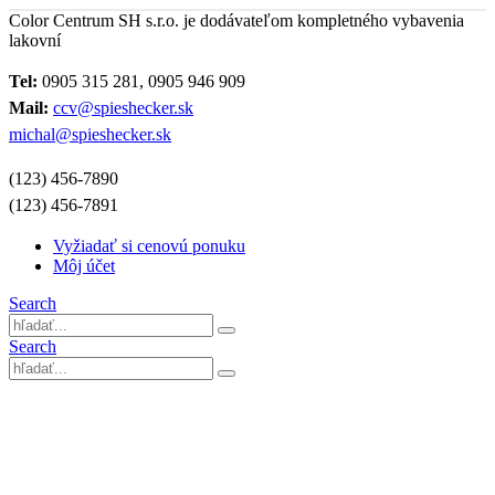
Color Centrum SH s.r.o. je dodávateľom kompletného vybavenia
lakovní
Tel:
0905 315 281, 0905 946 909
Mail:
ccv@spieshecker.sk
michal@spieshecker.sk
(123) 456-7890
(123) 456-7891
Vyžiadať si cenovú ponuku
Môj účet
Search
Search