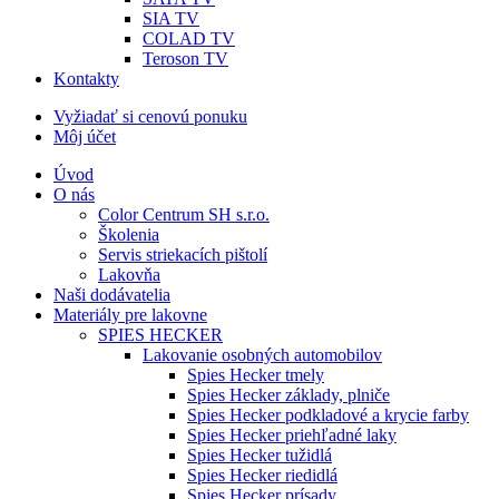
SIA TV
COLAD TV
Teroson TV
Kontakty
Vyžiadať si cenovú ponuku
Môj účet
Úvod
O nás
Color Centrum SH s.r.o.
Školenia
Servis striekacích pištolí
Lakovňa
Naši dodávatelia
Materiály pre lakovne
SPIES HECKER
Lakovanie osobných automobilov
Spies Hecker tmely
Spies Hecker základy, plniče
Spies Hecker podkladové a krycie farby
Spies Hecker priehľadné laky
Spies Hecker tužidlá
Spies Hecker riedidlá
Spies Hecker prísady