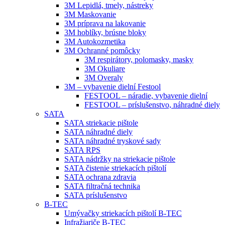
3M Lepidlá, tmely, nástreky
3M Maskovanie
3M príprava na lakovanie
3M hoblíky, brúsne bloky
3M Autokozmetika
3M Ochranné pomôcky
3M respirátory, polomasky, masky
3M Okuliare
3M Overaly
3M – vybavenie dielní Festool
FESTOOL – náradie, vybavenie dielní
FESTOOL – príslušenstvo, náhradné diely
SATA
SATA striekacie pištole
SATA náhradné diely
SATA náhradné tryskové sady
SATA RPS
SATA nádržky na striekacie pištole
SATA čistenie striekacích pištolí
SATA ochrana zdravia
SATA filtračná technika
SATA príslušenstvo
B-TEC
Umývačky striekacích pištolí B-TEC
Infražiariče B-TEC