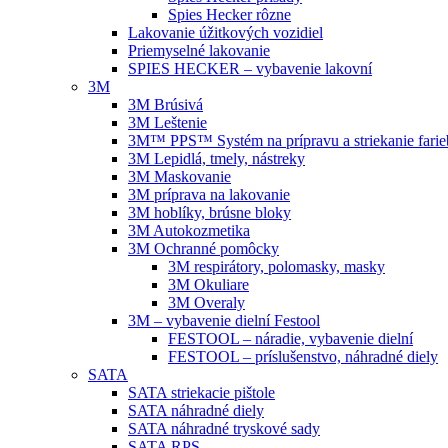
Spies Hecker rôzne
Lakovanie úžitkových vozidiel
Priemyselné lakovanie
SPIES HECKER – vybavenie lakovní
3M
3M Brúsivá
3M Leštenie
3M™ PPS™ Systém na prípravu a striekanie farie
3M Lepidlá, tmely, nástreky
3M Maskovanie
3M príprava na lakovanie
3M hoblíky, brúsne bloky
3M Autokozmetika
3M Ochranné pomôcky
3M respirátory, polomasky, masky
3M Okuliare
3M Overaly
3M – vybavenie dielní Festool
FESTOOL – náradie, vybavenie dielní
FESTOOL – príslušenstvo, náhradné diely
SATA
SATA striekacie pištole
SATA náhradné diely
SATA náhradné tryskové sady
SATA RPS