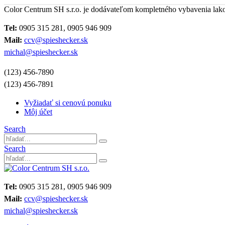
Color Centrum SH s.r.o. je dodávateľom kompletného vybavenia lak
Tel:
0905 315 281, 0905 946 909
Mail:
ccv@spieshecker.sk
michal@spieshecker.sk
(123) 456-7890
(123) 456-7891
Vyžiadať si cenovú ponuku
Môj účet
Search
Search
Tel:
0905 315 281, 0905 946 909
Mail:
ccv@spieshecker.sk
michal@spieshecker.sk