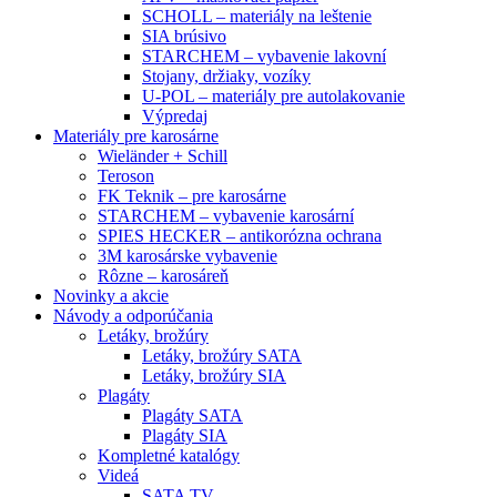
SCHOLL – materiály na leštenie
SIA brúsivo
STARCHEM – vybavenie lakovní
Stojany, držiaky, vozíky
U-POL – materiály pre autolakovanie
Výpredaj
Materiály pre karosárne
Wieländer + Schill
Teroson
FK Teknik – pre karosárne
STARCHEM – vybavenie karosární
SPIES HECKER – antikorózna ochrana
3M karosárske vybavenie
Rôzne – karosáreň
Novinky a akcie
Návody a odporúčania
Letáky, brožúry
Letáky, brožúry SATA
Letáky, brožúry SIA
Plagáty
Plagáty SATA
Plagáty SIA
Kompletné katalógy
Videá
SATA TV