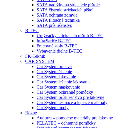
SATA nádržky na striekacie pištole
SATA čistenie striekacích pištolí
SATA ochrana zdravia
SATA filtračná technika
SATA príslušenstvo
B-TEC
Umývačky striekacích pištolí B-TEC
Infražiariče B-TEC
Pracovné stoly B-TEC
Vybavenie dielne B-TEC
FK-Teknik
CAR SYSTEM
Car System brusivá
Car System čistenie
Car System lakovanie
Car System leštenie lakovania
Car System maskovanie
Car System ochranné pomôcky
Car System príslušenstvo pre lakovne
Car System tesniace a lepiace materiály
Car System tmely
Rôzne
Audurra – pomocné materiály pre lakovne
PELATEC – ochranné pomôcky