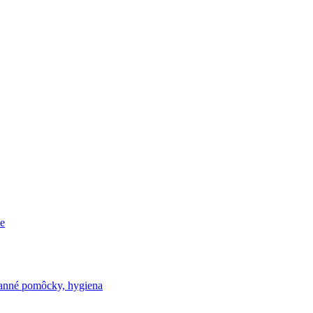
e
nné pomôcky, hygiena