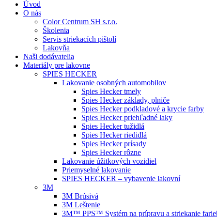
Úvod
O nás
Color Centrum SH s.r.o.
Školenia
Servis striekacích pištolí
Lakovňa
Naši dodávatelia
Materiály pre lakovne
SPIES HECKER
Lakovanie osobných automobilov
Spies Hecker tmely
Spies Hecker základy, plniče
Spies Hecker podkladové a krycie farby
Spies Hecker priehľadné laky
Spies Hecker tužidlá
Spies Hecker riedidlá
Spies Hecker prísady
Spies Hecker rôzne
Lakovanie úžitkových vozidiel
Priemyselné lakovanie
SPIES HECKER – vybavenie lakovní
3M
3M Brúsivá
3M Leštenie
3M™ PPS™ Systém na prípravu a striekanie farie