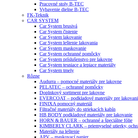
Pracovné stoly B-TEC
Vybavenie dielne B-TEC
FK-Teknik
CAR SYSTEM
Car System brusivá
Car System čistenie
Car System lakovanie
Car System leštenie lakovania
Car System maskovanie
Car System ochranné pomôcky
Car System príslušenstvo pre lakovne
Car System tesniace a lepiace materiály
Car System tmely
Rôzne
Audurra – pomocné materiály pre lakovne
PELATEC – ochranné pomôcky
Doplnkový sortiment pre lakovne
EVERCOAT – podkladové materiály pre lakovani
FINIXA pomocný materiál
Filtračné materiály do striekacích kabín
HB BODY podkladové materiály pre lakovanie
HORN & BAUER – ochranné a špeciálne fólie
KIMBERLY CLARK – priemyselné utierky, ochra
Materiály na leštenie
APV – maskovací papier