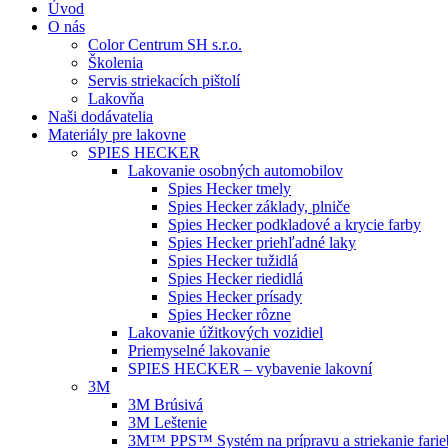
Úvod
O nás
Color Centrum SH s.r.o.
Školenia
Servis striekacích pištolí
Lakovňa
Naši dodávatelia
Materiály pre lakovne
SPIES HECKER
Lakovanie osobných automobilov
Spies Hecker tmely
Spies Hecker základy, plniče
Spies Hecker podkladové a krycie farby
Spies Hecker priehľadné laky
Spies Hecker tužidlá
Spies Hecker riedidlá
Spies Hecker prísady
Spies Hecker rôzne
Lakovanie úžitkových vozidiel
Priemyselné lakovanie
SPIES HECKER – vybavenie lakovní
3M
3M Brúsivá
3M Leštenie
3M™ PPS™ Systém na prípravu a striekanie farie