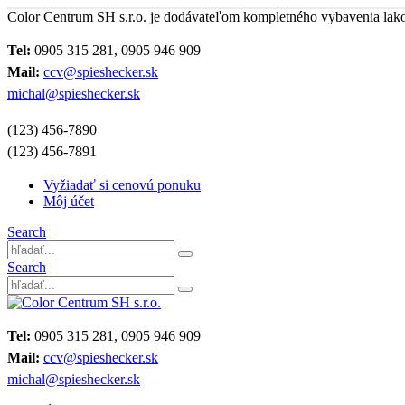
Color Centrum SH s.r.o. je dodávateľom kompletného vybavenia lak
Tel:
0905 315 281, 0905 946 909
Mail:
ccv@spieshecker.sk
michal@spieshecker.sk
(123) 456-7890
(123) 456-7891
Vyžiadať si cenovú ponuku
Môj účet
Search
Search
Tel:
0905 315 281, 0905 946 909
Mail:
ccv@spieshecker.sk
michal@spieshecker.sk